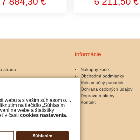
7 884,30 €
6 211,50 €
Informácie
á strana
Nákupný košík
Obchodné podmienky
ary a kávomlynčeky
Reklamačný poriadok
zariadenia
Ochrana osobných údajov
 a servis
Doprava a platby
ti webu a s vaším súhlasom o. i.
y ku káve
Kontakt
iknutím na tlačidlo „Súhlasím“
čokoláda
aní na webe a štatistiky
ť v časti
cookies nastavenia
.
iny
Súhlasím