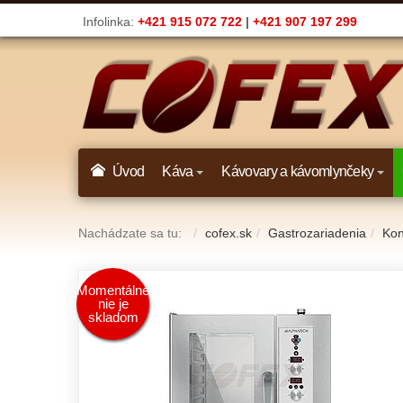
Infolinka:
+421 915 072 722
|
+421 907 197 299
Úvod
Káva
Kávovary a kávomlynčeky
Nachádzate sa tu:
cofex.sk
Gastrozariadenia
Kon
Momentálne
nie je
skladom