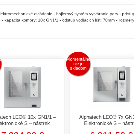
lektromechanické ovládanie - bojlerový systém vytvárania pary - prís
- kapacita komory: 10x GN1/1 - odstup vodiacich líšt: 70mm - rozmer
e
Momentálne
nie je
skladom
atech LEO® 10x GN1/1 –
Alphatech LEO® 7x GN1
ektronické S – nástrek
Elektronické S – nást