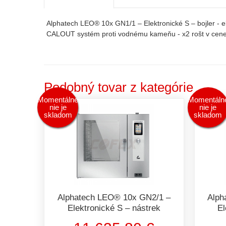
Alphatech LEO® 10x GN1/1 – Elektronické S – bojler - e
CALOUT systém proti vodnému kameňu - x2 rošt v cene 
Podobný tovar z kategórie
Momentálne
Momentáln
nie je
nie je
skladom
skladom
Alphatech LEO® 10x GN2/1 –
Alph
Elektronické S – nástrek
El