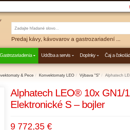
Predaj kávy, kávovarov a gastrozariadení ...
Gastrozariadenia
Udržba a servis
Doplnky
Čaj a čokolá
vektomaty & Pece
Konvektomaty LEO
Výbava "S"
Alphatech LE
Alphatech LEO® 10x GN1/1
Elektronické S – bojler
9 772,35 €