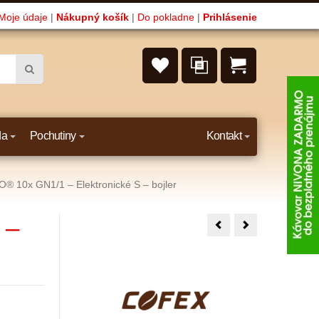
Moje údaje
|
Nákupný košík
|
Do pokladne
|
Prihlásenie
da
Pochutiny
Kontakt
O® 10x GN1/1 – Elektronické S – bojler
 –
Alphatech
Alphatech
LEO®
LEO®
10x
10x
GN1/1
GN2/1
–
–
Elektronické
Elektronické
S
S
–
–
nástrek
bojler