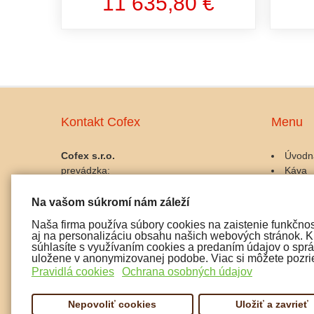
11 635,80 €
Kontakt Cofex
Menu
Cofex s.r.o.
Úvodn
prevádzka:
Káva
Palackého 10, 911 01 Trenčín
Kávov
IČO: 45486042
Gastro
Na vašom súkromí nám záleží
IČ DPH: SK2023025356
Udržba
Naša firma používa súbory cookies na zaistenie funkčnos
Doplnk
aj na personalizáciu obsahu našich webových stránok. Kl
tel:
Čaj a 
súhlasíte s využívaním cookies a predaním údajov o správ
0915 072 722
uložene v anonymizovanej podobe. Viac si môžete pozrie
Pochut
0907 197 299
Pravidlá cookies
Ochrana osobných údajov
email: cofex@cofex.sk
Nepovoliť cookies
Uložiť a zavrieť