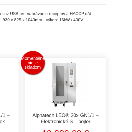
tup cez USB pre nahrávanie receptov a HACCP dát -
y: 930 x 825 x 1040mm - výkon: 16kW / 400V
Momentálne
nie je
skladom
/1 –
Alphatech LEO® 20x GN1/1 –
rek
Elektronické S – bojler