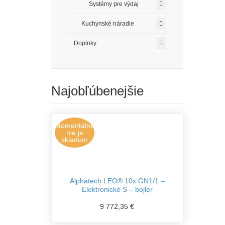
Systémy pre výdaj
Kuchynské náradie
Doplnky
Najobľúbenejšie
Momentálne
nie je
skladom
Alphatech LEO® 10x GN1/1 –
Elektronické S – bojler
9 772,35 €