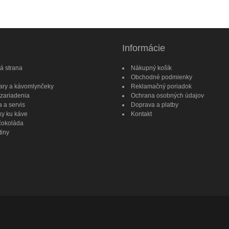
Informácie
á strana
Nákupný košík
Obchodné podmienky
ary a kávomlynčeky
Reklamačný poriadok
zariadenia
Ochrana osobných údajov
 a servis
Doprava a platby
y ku káve
Kontakt
čokoláda
iny