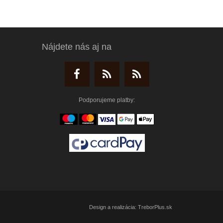
Nájdete nás aj na
Podporujeme platby:
Design a realizácia: TreborPlus.sk