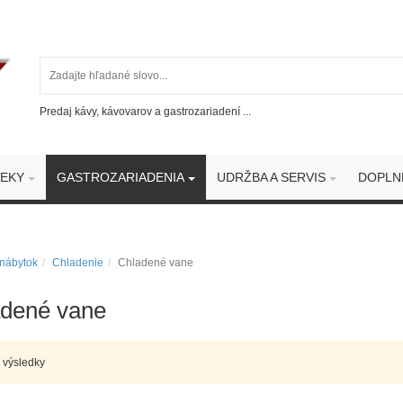
Predaj kávy, kávovarov a gastrozariadení ...
ČEKY
GASTROZARIADENIA
UDRŽBA A SERVIS
DOPLN
nábytok
Chladenie
Chladené vane
dené vane
 výsledky