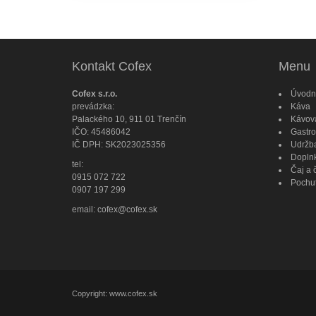
Kontakt Cofex
Menu
Cofex s.r.o.
Úvodn
prevádzka:
Káva
Palackého 10, 911 01 Trenčín
Kávov
IČO: 45486042
Gastro
IČ DPH: SK2023025356
Udržba
Doplnk
tel:
Čaj a 
0915 072 722
Pochut
0907 197 299
email: cofex@cofex.sk
Copyright:
www.cofex.sk