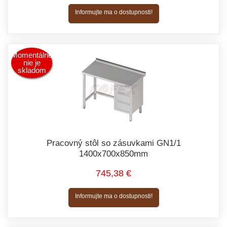
Informujte ma o dostupnosti!
Momentálne
nie je
skladom
Pracovný stôl so zásuvkami GN1/1
1400x700x850mm
745,38 €
Informujte ma o dostupnosti!