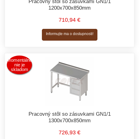
Pracovný stôl so zásuvkami GN1/1
1200x700x850mm
710,94 €
Informujte ma o dostupnosti!
Momentálne
nie je
skladom
Pracovný stôl so zásuvkami GN1/1
1300x700x850mm
726,93 €