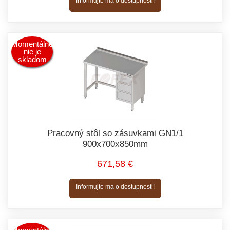
Informujte ma o dostupnosti!
Momentálne
nie je
skladom
Pracovný stôl so zásuvkami GN1/1
900x700x850mm
671,58 €
Informujte ma o dostupnosti!