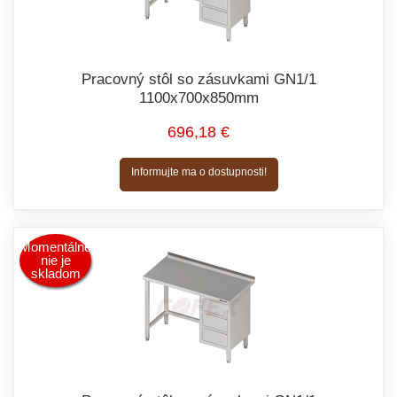
Pracovný stôl so zásuvkami GN1/1
1100x700x850mm
696,18 €
Informujte ma o dostupnosti!
Momentálne
nie je
skladom