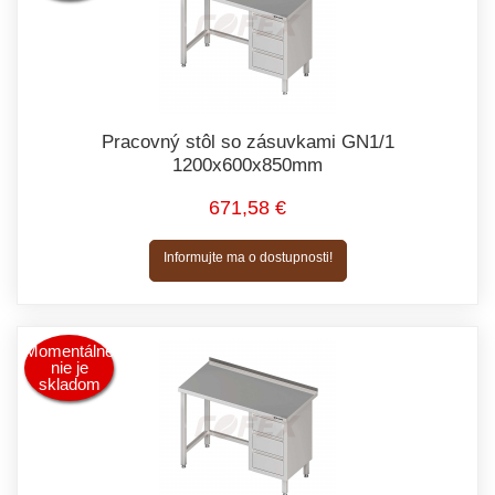
Pracovný stôl so zásuvkami GN1/1
1200x600x850mm
671,58 €
Informujte ma o dostupnosti!
Momentálne
nie je
skladom