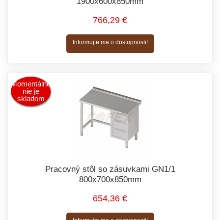
1900x600x850mm
766,29 €
Informujte ma o dostupnosti!
Momentálne
nie je
skladom
Pracovný stôl so zásuvkami GN1/1
800x700x850mm
654,36 €