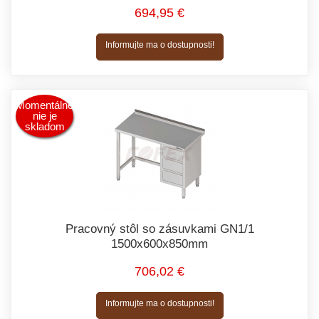
694,95 €
Informujte ma o dostupnosti!
Momentálne
nie je
skladom
Pracovný stôl so zásuvkami GN1/1
1500x600x850mm
706,02 €
Informujte ma o dostupnosti!