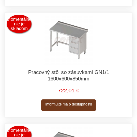
Momentálne
nie je
skladom
Pracovný stôl so zásuvkami GN1/1
1600x600x850mm
722,01 €
Informujte ma o dostupnosti!
Momentálne
nie je