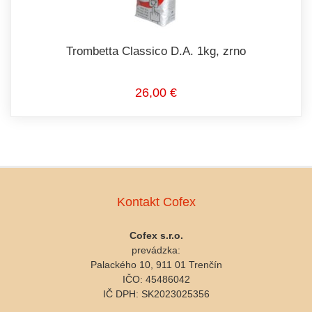
Trombetta Classico D.A. 1kg, zrno
26,00 €
Kontakt Cofex
Cofex s.r.o.
prevádzka:
Palackého 10, 911 01 Trenčín
IČO: 45486042
IČ DPH: SK2023025356