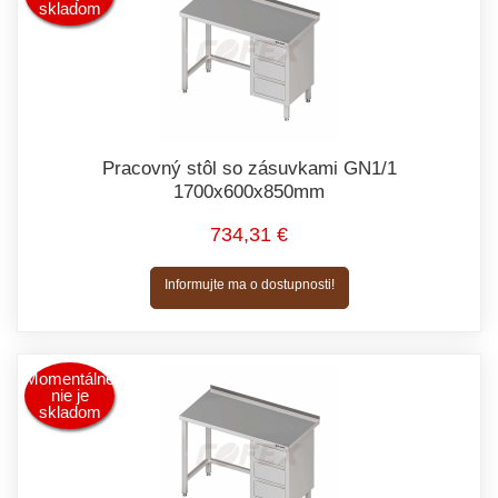
skladom
Pracovný stôl so zásuvkami GN1/1
1700x600x850mm
734,31 €
Informujte ma o dostupnosti!
Momentálne
nie je
skladom