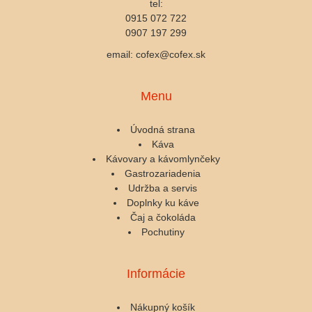
tel:
0915 072 722
0907 197 299
email: cofex@cofex.sk
Menu
Úvodná strana
Káva
Kávovary a kávomlynčeky
Gastrozariadenia
Udržba a servis
Doplnky ku káve
Čaj a čokoláda
Pochutiny
Informácie
Nákupný košík