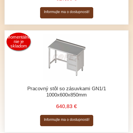
Informujte ma o dostupnosti!
Momentálne
nie je
skladom
Pracovný stôl so zásuvkami GN1/1
1000x600x850mm
640,83 €
Informujte ma o dostupnosti!