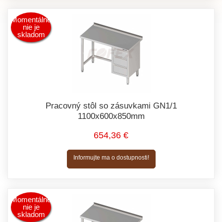
Momentálne
nie je
skladom
Pracovný stôl so zásuvkami GN1/1
1100x600x850mm
654,36 €
Informujte ma o dostupnosti!
Momentálne
nie je
skladom