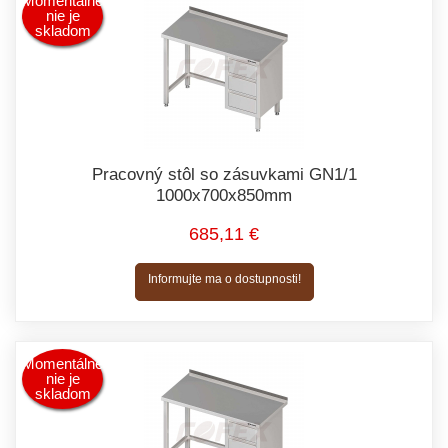
Momentálne
nie je
skladom
Pracovný stôl so zásuvkami GN1/1
1000x700x850mm
685,11 €
Informujte ma o dostupnosti!
Momentálne
nie je
skladom