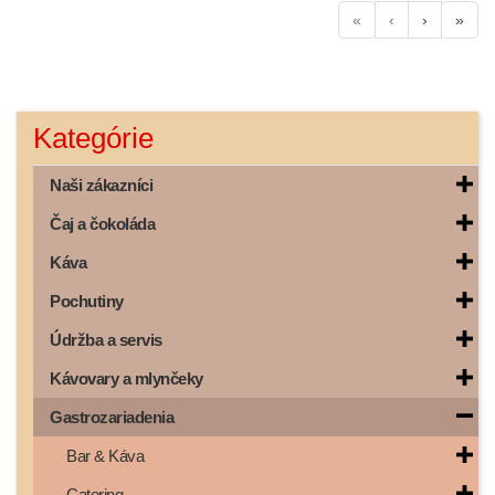
«
‹
›
»
Kategórie
Naši zákazníci
Čaj a čokoláda
Káva
Pochutiny
Údržba a servis
Kávovary a mlynčeky
Gastrozariadenia
Bar & Káva
Catering