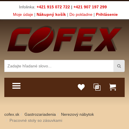
Infolinka:
+421 915 072 722
|
+421 907 197 299
Moje údaje
|
Nákupný košík
|
Do pokladne
|
Prihlásenie
TOGGLE MENU
cofex.sk
Gastrozariadenia
Nerezový nábytok
Pracovné stoly so zásuvkami