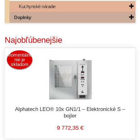
Kuchynské náradie
Doplnky
Najobľúbenejšie
Momentálne
nie je
skladom
Alphatech LEO® 10x GN1/1 – Elektronické S –
bojler
9 772,35 €