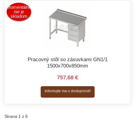
Momentálne
nie je
skladom
Pracovný stôl so zásuvkami GN1/1
1500x700x850mm
757,68 €
Informujte ma o dostupnosti!
Strana 1 z 6