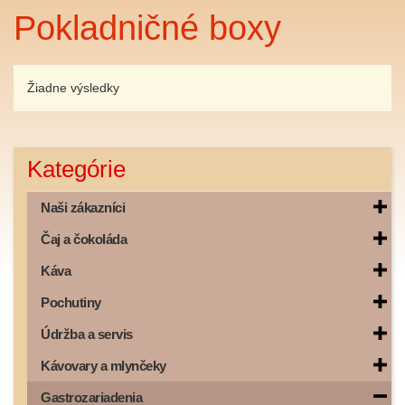
Pokladničné boxy
Žiadne výsledky
Kategórie
Naši zákazníci
Čaj a čokoláda
Káva
Pochutiny
Údržba a servis
Kávovary a mlynčeky
Gastrozariadenia