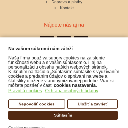
Doprava a platby
Kontakt
Nájdete nás aj na
Na vašom súkromí nám záleží
Naša firma používa súbory cookies na zaistenie
Podporujeme platby:
funkčnosti webu a s vaším súhlasom o. i. aj na
personalizáciu obsahu našich webových stránok.
Kliknutím na tlačidlo „Súhlasím“ súhlasíte s využívaním
cookies a predaním údajov o správaní na webe a
štatistiky uložene v anonymizovanej podobe. Viac si
môžete pozrieť v časti
cookies nastavenia
.
Pravidlá cookies
Ochrana osobných údajov
Nepovoliť cookies
Uložiť a zavrieť
Súhlasím
Copyright:
www.cofex.sk
Cookies nastavenia: