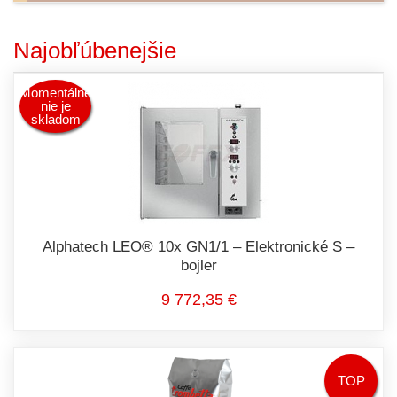
Najobľúbenejšie
Momentálne
nie je
skladom
Alphatech LEO® 10x GN1/1 – Elektronické S –
bojler
9 772,35 €
TOP