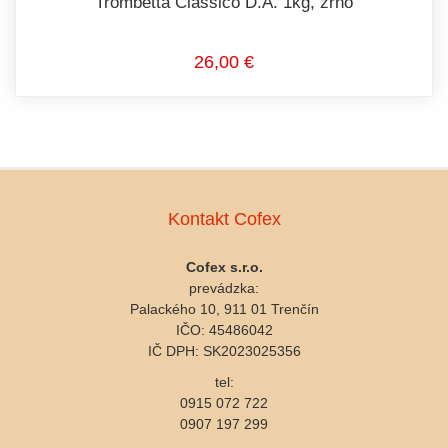
Trombetta Classico D.A. 1kg, zrno
26,00 €
Kontakt Cofex
Cofex s.r.o.
prevádzka:
Palackého 10, 911 01 Trenčín
IČO: 45486042
IČ DPH: SK2023025356
tel:
0915 072 722
0907 197 299