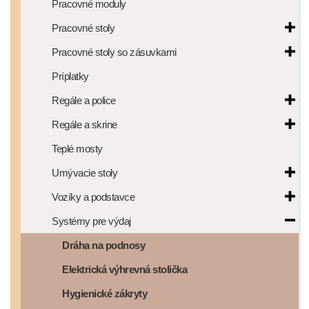
Pracovné moduly
Pracovné stoly
Pracovné stoly so zásuvkami
Príplatky
Regále a police
Regále a skrine
Teplé mosty
Umývacie stoly
Vozíky a podstavce
Systémy pre výdaj
Dráha na podnosy
Elektrická výhrevná stolička
Hygienické zákryty