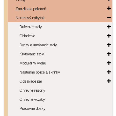
Zmrzlina a pekáreň
Nerezový nábytok
Bufetové stoly
Chladenie
Drezy a umývacie stoly
Krytované stoly
Modulárny výdaj
Nástenné police a skrinky
Odsávače pár
Ohrevné režóny
Ohrevné vozíky
Pracovné dosky