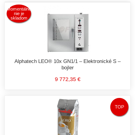
Momentálne
nie je
skladom
Alphatech LEO® 10x GN1/1 – Elektronické S –
bojler
9 772,35 €
TOP