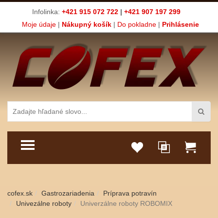
Infolinka:
+421 915 072 722
|
+421 907 197 299
Moje údaje
|
Nákupný košík
|
Do pokladne
|
Prihlásenie
TOGGLE MENU
cofex.sk
Gastrozariadenia
Príprava potravín
Univezálne roboty
Univerzálne roboty ROBOMIX