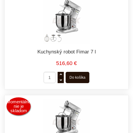
Kuchynský robot Fimar 7 l
516,60 €
Momentálne
nie je
skladom