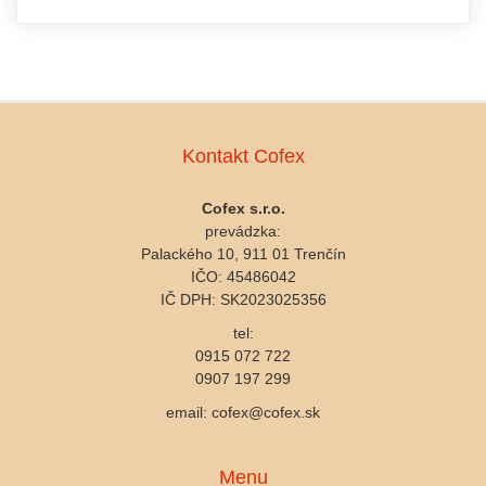
Kontakt Cofex
Cofex s.r.o.
prevádzka:
Palackého 10, 911 01 Trenčín
IČO: 45486042
IČ DPH: SK2023025356
tel:
0915 072 722
0907 197 299
email: cofex@cofex.sk
Menu