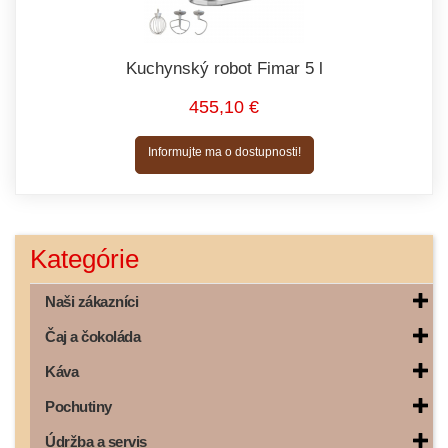
Kuchynský robot Fimar 5 l
455,10 €
Informujte ma o dostupnosti!
Kategórie
Naši zákazníci
Čaj a čokoláda
Káva
Pochutiny
Údržba a servis