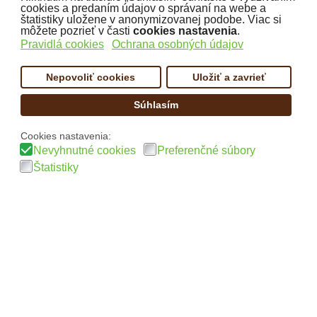
Nájdete nás aj na
cookies a predaním údajov o správaní na webe a
štatistiky uložene v anonymizovanej podobe. Viac si
môžete pozrieť v časti
cookies nastavenia
.
Pravidlá cookies
Ochrana osobných údajov
Nepovoliť cookies
Uložiť a zavrieť
Podporujeme platby:
Súhlasím
Cookies nastavenia:
Nevyhnutné cookies
Preferenčné súbory
Štatistiky
Copyright:
www.cofex.sk
Design a realizácia: TreborPlus.sk