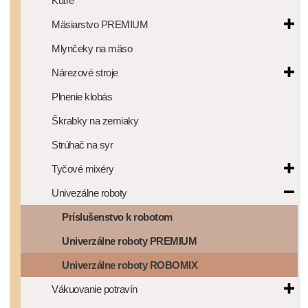
Kutre
Mäsiarstvo PREMIUM
Mlynčeky na mäso
Nárezové stroje
Plnenie klobás
Škrabky na zemiaky
Strúhač na syr
Tyčové mixéry
Univezálne roboty
Príslušenstvo k robotom
Univerzálne roboty PREMIUM
Univerzálne roboty ROBOMIX
Vákuovanie potravín