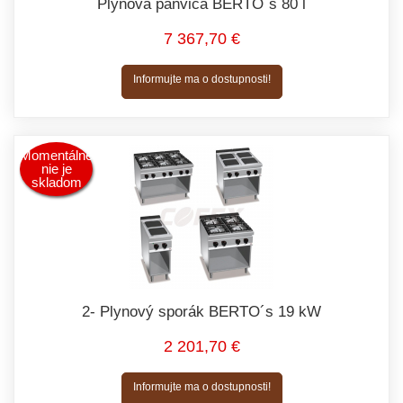
Plynová panvica BERTO´s 80 l
7 367,70 €
Informujte ma o dostupnosti!
Momentálne
nie je
skladom
2- Plynový sporák BERTO´s 19 kW
2 201,70 €
Informujte ma o dostupnosti!