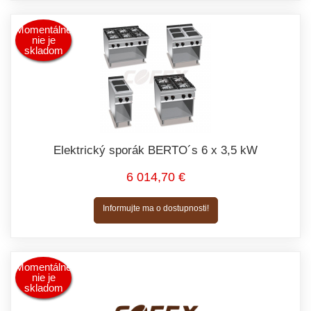
Momentálne
nie je
skladom
Elektrický sporák BERTO´s 6 x 3,5 kW
6 014,70 €
Informujte ma o dostupnosti!
Momentálne
nie je
skladom