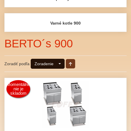
Varné kotle 900
BERTO´s 900
Zoradiť podľa
Zoradenie
Momentálne
nie je
skladom