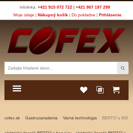
Infolinka:
+421 915 072 722
|
+421 907 197 299
Moje údaje
|
Nákupný košík
|
Do pokladne
|
Prihlásenie
TOGGLE MENU
cofex.sk
Gastrozariadenia
Varná technológia
BERTO´s 900