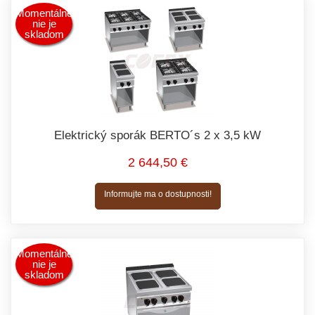
Momentálne
nie je
skladom
Elektrický sporák BERTO´s 2 x 3,5 kW
2 644,50 €
Informujte ma o dostupnosti!
Momentálne
nie je
skladom