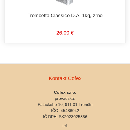
Trombetta Classico D.A. 1kg, zrno
26,00 €
Kontakt Cofex
Cofex s.r.o.
prevádzka:
Palackého 10, 911 01 Trenčín
IČO: 45486042
IČ DPH: SK2023025356
tel: