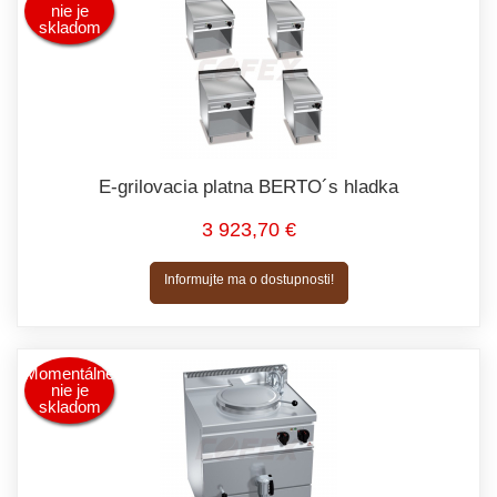
nie je
skladom
E-grilovacia platna BERTO´s hladka
3 923,70 €
Informujte ma o dostupnosti!
Momentálne
nie je
skladom