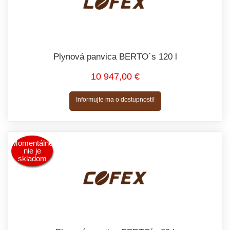
Plynová panvica BERTO´s 120 l
10 947,00 €
Informujte ma o dostupnosti!
Momentálne
nie je
skladom