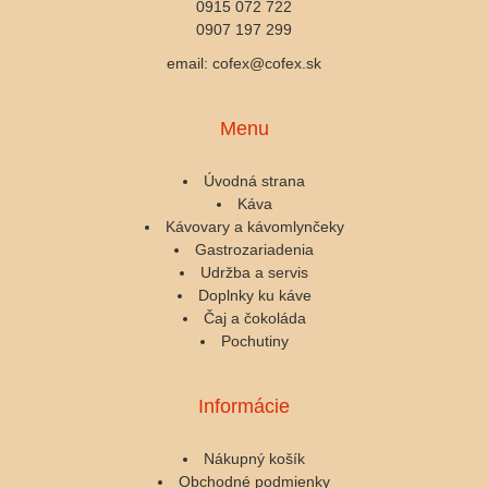
0915 072 722
0907 197 299
email: cofex@cofex.sk
Menu
Úvodná strana
Káva
Kávovary a kávomlynčeky
Gastrozariadenia
Udržba a servis
Doplnky ku káve
Čaj a čokoláda
Pochutiny
Informácie
Nákupný košík
Obchodné podmienky