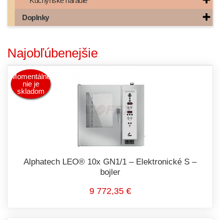
Kuchynské náradie
Doplnky
Najobľúbenejšie
Momentálne
nie je
skladom
Alphatech LEO® 10x GN1/1 – Elektronické S –
bojler
9 772,35 €