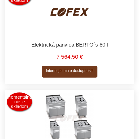
skladom
Elektrická panvica BERTO´s 80 l
7 564,50 €
Informujte ma o dostupnosti!
Momentálne
nie je
skladom