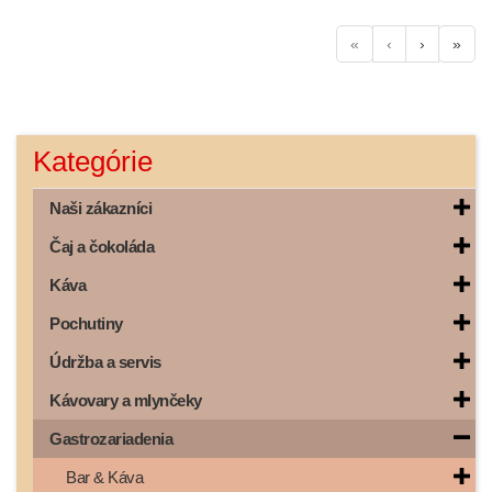
«
‹
›
»
Kategórie
Naši zákazníci
Čaj a čokoláda
Káva
Pochutiny
Údržba a servis
Kávovary a mlynčeky
Gastrozariadenia
Bar & Káva