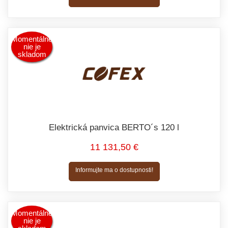
Momentálne
nie je
skladom
Elektrická panvica BERTO´s 120 l
11 131,50 €
Informujte ma o dostupnosti!
Momentálne
nie je