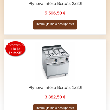
Plynová fritéza Berto´s 2x20l
5 596,50 €
Informujte ma o dostupnosti!
Momentálne
nie je
skladom
Plynová fritéza Berto´s 1x20l
3 382,50 €
Informujte ma o dostupnosti!