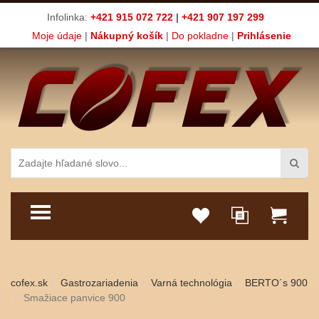
Infolinka:
+421 915 072 722
|
+421 907 197 299
Moje údaje
|
Nákupný košík
|
Do pokladne
|
Prihlásenie
TOGGLE MENU
cofex.sk
Gastrozariadenia
Varná technológia
BERTO´s 900
Smažiace panvice 900