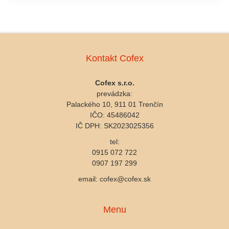
Kontakt Cofex
Cofex s.r.o.
prevádzka:
Palackého 10, 911 01 Trenčín
IČO: 45486042
IČ DPH: SK2023025356
tel:
0915 072 722
0907 197 299
email: cofex@cofex.sk
Menu