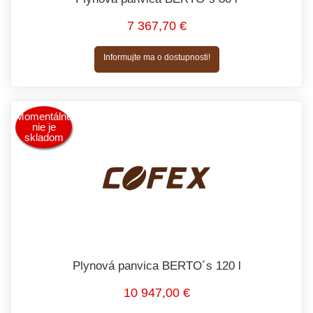
7 367,70 €
Informujte ma o dostupnosti!
Momentálne
nie je
skladom
Plynová panvica BERTO´s 120 l
10 947,00 €