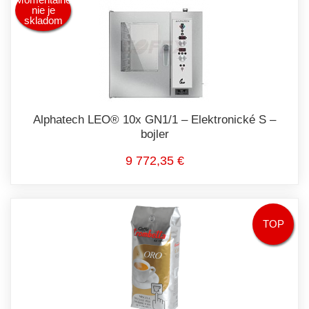
nie je
skladom
Alphatech LEO® 10x GN1/1 – Elektronické S –
bojler
9 772,35 €
TOP