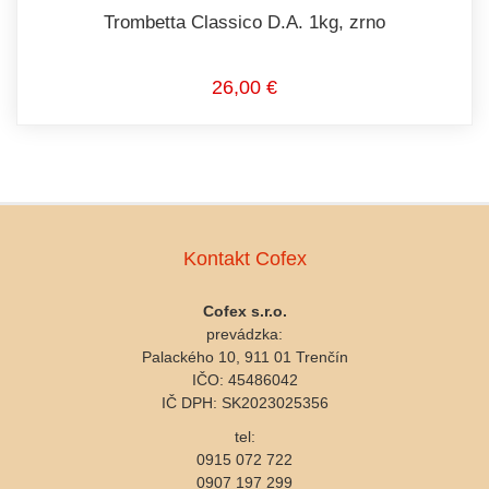
Trombetta Classico D.A. 1kg, zrno
26,00 €
Kontakt Cofex
Cofex s.r.o.
prevádzka:
Palackého 10, 911 01 Trenčín
IČO: 45486042
IČ DPH: SK2023025356
tel:
0915 072 722
0907 197 299