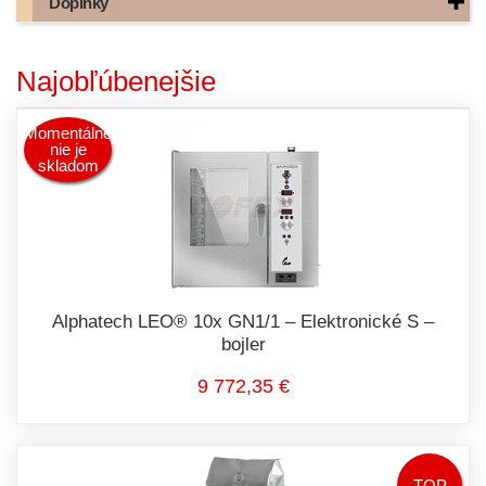
Doplnky
Najobľúbenejšie
Momentálne
nie je
skladom
Alphatech LEO® 10x GN1/1 – Elektronické S –
bojler
9 772,35 €
TOP