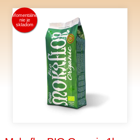
Momentálne
nie je
skladom