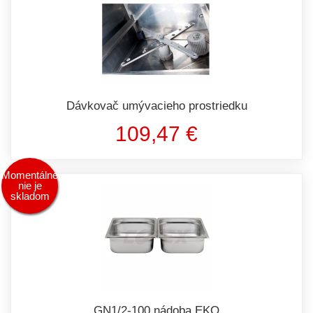
Dávkovač umývacieho prostriedku
109,47 €
Momentálne
nie je
skladom
GN1/2-100 nádoba EKO