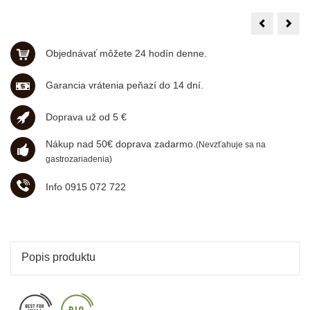
Mokaflor
Moka
bezkof.
Ner
250g,
100
zrno
arab
Objednávať môžete 24 hodín denne.
1kg,
zrno
Garancia vrátenia peňazí do 14 dní.
Doprava už od 5 €
Nákup nad 50€ doprava zadarmo.
(Nevzťahuje sa na
gastrozariadenia)
Info 0915 072 722
Popis produktu