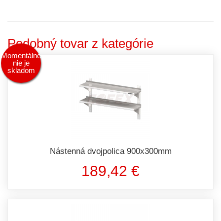
Podobný tovar z kategórie
Momentálne
nie je
skladom
Nástenná dvojpolica 900x300mm
189,42 €