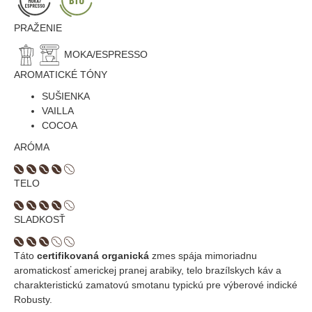
PRAŽENIE
MOKA/ESPRESSO
AROMATICKÉ TÓNY
SUŠIENKA
VAILLA
COCOA
ARÓMA
TELO
SLADKOSŤ
Táto
certifikovaná organická
zmes spája mimoriadnu
aromatickosť americkej pranej arabiky, telo brazílskych káv a
charakteristickú zamatovú smotanu typickú pre výberové indické
Robusty.