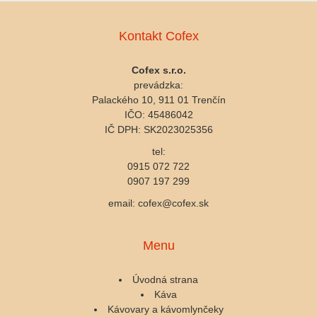
Kontakt Cofex
Cofex s.r.o.
prevádzka:
Palackého 10, 911 01 Trenčín
IČO: 45486042
IČ DPH: SK2023025356
tel:
0915 072 722
0907 197 299
email: cofex@cofex.sk
Menu
Úvodná strana
Káva
Kávovary a kávomlynčeky