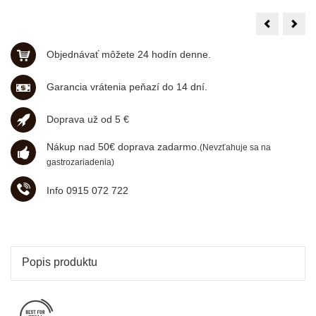
Mokaflor
Moka
bezkof.
Ner
250g,
100
zrno
arab
Objednávať môžete 24 hodín denne.
1kg,
zrno
Garancia vrátenia peňazí do 14 dní.
Doprava už od 5 €
Nákup nad 50€ doprava zadarmo.
(Nevzťahuje sa na
gastrozariadenia)
Info 0915 072 722
Popis produktu