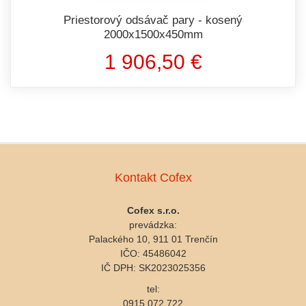
Priestorový odsávač pary - kosený
2000x1500x450mm
1 906,50 €
Kontakt Cofex
Cofex s.r.o.
prevádzka:
Palackého 10, 911 01 Trenčín
IČO: 45486042
IČ DPH: SK2023025356
tel:
0915 072 722