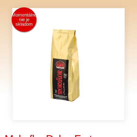
Momentálne
nie je
skladom