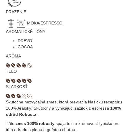
PRAŽENIE
MOKA/ESPRESSO
AROMATICKÉ TÓNY
DREVO
COCOA
ARÓMA
TELO
SLADKOSŤ
Skutočne nezvyčajná zmes, ktorá prevracia klasickú receptúru
100% Arabiky: Skutočný a vynikajúci zážitok z espressa
100%
odrôd Robusta
.
Táto
zmes 100% robusty
spája telo a krémovosť typickú pre
túto odrodu s plnou a guľatou chuťou.