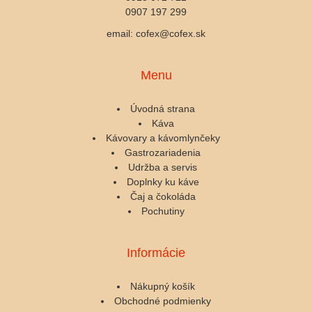
0907 197 299
email: cofex@cofex.sk
Menu
Úvodná strana
Káva
Kávovary a kávomlynčeky
Gastrozariadenia
Udržba a servis
Doplnky ku káve
Čaj a čokoláda
Pochutiny
Informácie
Nákupný košík
Obchodné podmienky