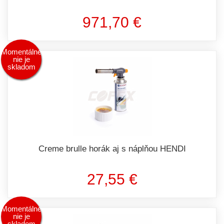
971,70 €
Momentálne
nie je
skladom
Creme brulle horák aj s náplňou HENDI
27,55 €
Momentálne
nie je
skladom