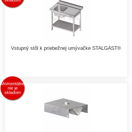
Vstupný stôl k priebežnej umývačke STALGAST®
Momentálne
nie je
skladom