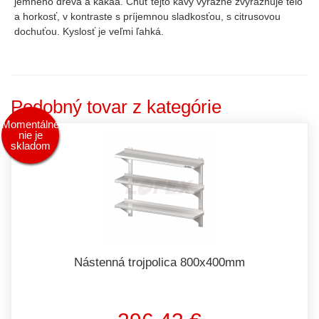
jemného dreva a kakaa. Chuť tejto kávy výrazne zvýrazňuje telo
a horkosť, v kontraste s príjemnou sladkosťou, s citrusovou
dochuťou. Kyslosť je veľmi ľahká.
Podobný tovar z kategórie
Momentálne
nie je
skladom
Nástenná trojpolica 800x400mm