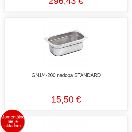
296,43 €
GN1/4-200 nádoba STANDARD
15,50 €
Momentálne
nie je
skladom