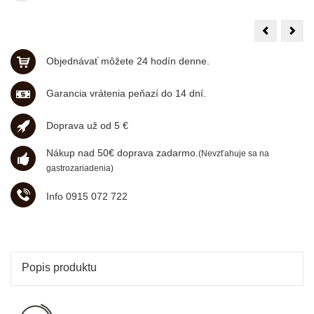
Mokaflor
Moka
bezkof.
Ner
250g,
100
zrno
arab
Objednávať môžete 24 hodín denne.
1kg,
zrno
Garancia vrátenia peňazí do 14 dní.
Doprava už od 5 €
Nákup nad 50€ doprava zadarmo.
(Nevzťahuje sa na
gastrozariadenia)
Info 0915 072 722
Popis produktu