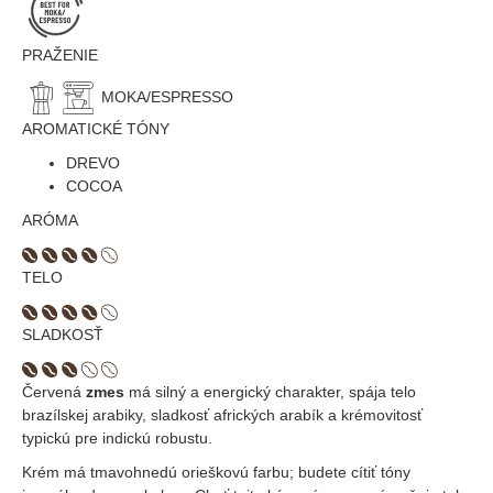
PRAŽENIE
MOKA/ESPRESSO
AROMATICKÉ TÓNY
DREVO
COCOA
ARÓMA
TELO
SLADKOSŤ
Červená
zmes
má silný a energický charakter, spája telo
brazílskej arabiky, sladkosť afrických arabík a krémovitosť
typickú pre indickú robustu.
Krém má tmavohnedú orieškovú farbu; budete cítiť tóny