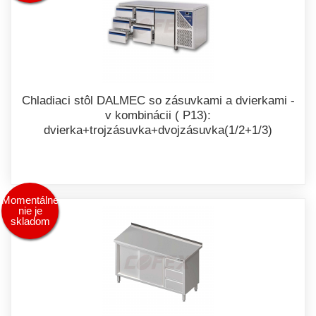
Chladiaci stôl DALMEC so zásuvkami a dvierkami -
v kombinácii ( P13):
dvierka+trojzásuvka+dvojzásuvka(1/2+1/3)
Momentálne
nie je
skladom