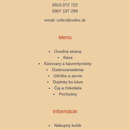
0915 072 722
0907 197 299
email: cofex@cofex.sk
Menu
Úvodná strana
Káva
Kávovary a kávomlynčeky
Gastrozariadenia
Udržba a servis
Doplnky ku káve
Čaj a čokoláda
Pochutiny
Informácie
Nákupný košík