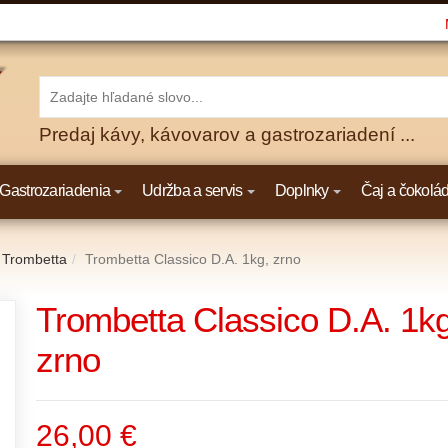
Predaj kávy, kávovarov a gastrozariadení ...
Gastrozariadenia
Udržba a servis
Doplnky
Čaj a čokolá
 Trombetta
Trombetta Classico D.A. 1kg, zrno
Trombetta Classico D.A. 1kg
zrno
26,00 €