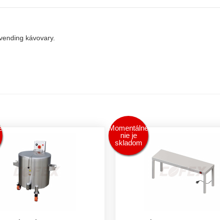
vending kávovary.
e
Momentálne
nie je
skladom