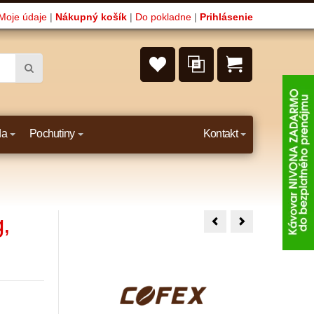
Moje údaje
|
Nákupný košík
|
Do pokladne
|
Prihlásenie
da
Pochutiny
Kontakt
,
Trombetta
Trombetta
Gusto
Oro
Bar
D.A.,
1kg,
1kg,
zrno
zrno