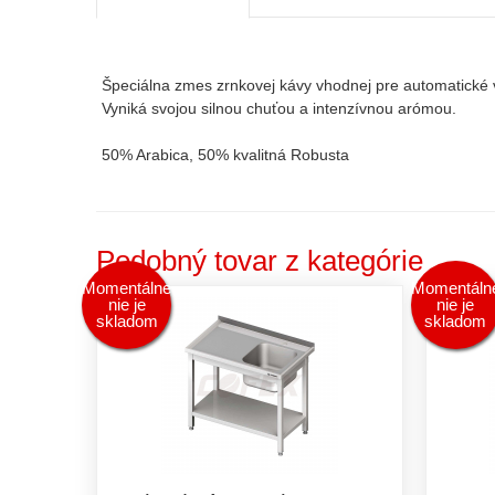
Špeciálna zmes zrnkovej kávy vhodnej pre automatické 
Vyniká svojou silnou chuťou a intenzívnou arómou.
50% Arabica, 50% kvalitná Robusta
Podobný tovar z kategórie
Momentálne
Momentáln
nie je
nie je
skladom
skladom