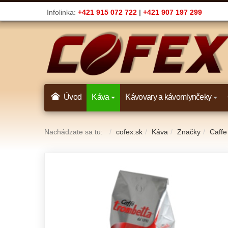
Infolinka:
+421 915 072 722
|
+421 907 197 299
Úvod
Káva
Kávovary a kávomlynčeky
Nachádzate sa tu:
cofex.sk
Káva
Značky
Caffe