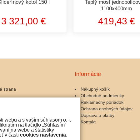
licerínový kotol 150 l
Teplý most jednopolico
1100x400mm
3 321,00 €
419,43 €
Informácie
á strana
Nákupný košík
Obchodné podmienky
ary a kávomlynčeky
Reklamačný poriadok
zariadenia
Ochrana osobných údajov
 a servis
Doprava a platby
ti webu a s vaším súhlasom o. i.
y ku káve
Kontakt
iknutím na tlačidlo „Súhlasím“
čokoláda
aní na webe a štatistiky
ť v časti
cookies nastavenia
.
iny