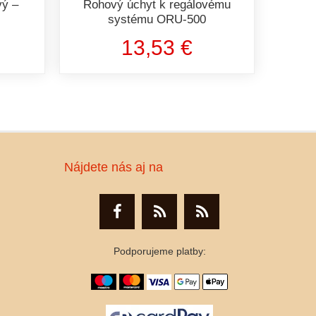
vý –
Rohový úchyt k regálovému
systému ORU-500
13,53 €
Nájdete nás aj na
Podporujeme platby: