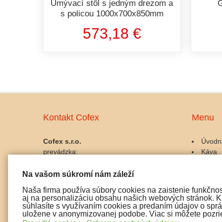
Umývací stôl s jedným drezom a
G
s policou 1000x700x850mm
573,18 €
Kontakt Cofex
Menu
Cofex s.r.o.
Úvodn
prevádzka:
Káva
Palackého 10, 911 01 Trenčín
Kávov
IČO: 45486042
Gastro
Na vašom súkromí nám záleží
IČ DPH: SK2023025356
Udržba
Naša firma používa súbory cookies na zaistenie funkčnos
Doplnk
aj na personalizáciu obsahu našich webových stránok. Kl
tel:
Čaj a 
súhlasíte s využívaním cookies a predaním údajov o správ
0915 072 722
uložene v anonymizovanej podobe. Viac si môžete pozrie
Pochut
0907 197 299