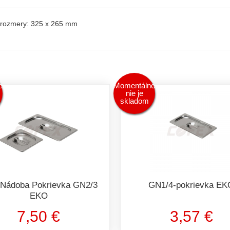
, rozmery: 325 x 265 mm
e
Momentálne
nie je
skladom
Nádoba Pokrievka GN2/3
GN1/4-pokrievka EK
EKO
7,50 €
3,57 €