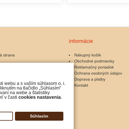
Informácie
á strana
Nákupný košík
Obchodné podmienky
ary a kávomlynčeky
Reklamačný poriadok
zariadenia
Ochrana osobných údajov
 a servis
Doprava a platby
ti webu a s vaším súhlasom o. i.
y ku káve
Kontakt
iknutím na tlačidlo „Súhlasím“
čokoláda
aní na webe a štatistiky
ť v časti
cookies nastavenia
.
iny
Súhlasím