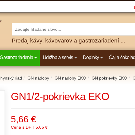
Predaj kávy, kávovarov a gastrozariadení ...
Gastrozariadenia
Udržba a servis
Doplnky
Čaj a čokolá
hynský riad
GN nádoby
GN nádoby EKO
GN pokrievky EKO
G
GN1/2-pokrievka EKO
5,66 €
Cena s DPH
5,66 €