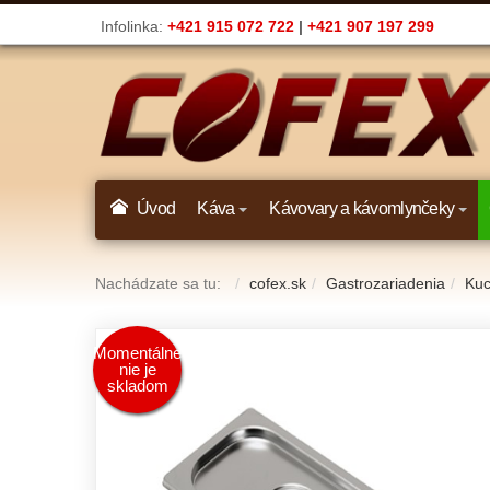
Infolinka:
+421 915 072 722
|
+421 907 197 299
Úvod
Káva
Kávovary a kávomlynčeky
Nachádzate sa tu:
cofex.sk
Gastrozariadenia
Kuc
Momentálne
nie je
skladom