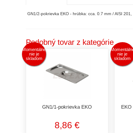
GN1/2-pokrievka EKO - hrúbka: cca. 0.7 mm / AISI 201
Podobný tovar z kategórie
Momentálne
Momentáln
nie je
nie je
skladom
skladom
GN1/1-pokrievka EKO
EKO 
8,86 €