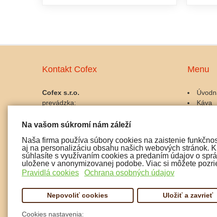
Kontakt Cofex
Menu
Cofex s.r.o.
Úvodn
prevádzka:
Káva
Palackého 10, 911 01 Trenčín
Kávov
IČO: 45486042
Gastro
Na vašom súkromí nám záleží
IČ DPH: SK2023025356
Udržba
Naša firma používa súbory cookies na zaistenie funkčnos
Doplnk
aj na personalizáciu obsahu našich webových stránok. Kl
tel:
Čaj a 
súhlasíte s využívaním cookies a predaním údajov o správ
0915 072 722
uložene v anonymizovanej podobe. Viac si môžete pozrie
Pochut
0907 197 299
Pravidlá cookies
Ochrana osobných údajov
email: cofex@cofex.sk
Nepovoliť cookies
Uložiť a zavrieť
Cookies nastavenia: