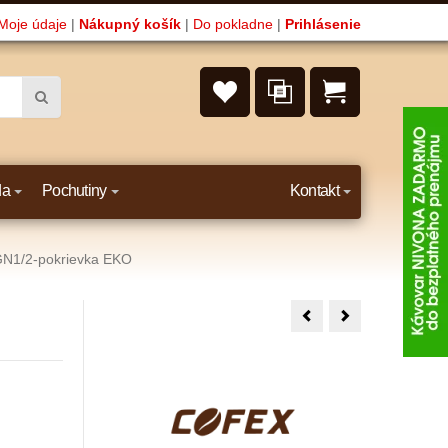
Moje údaje
|
Nákupný košík
|
Do pokladne
|
Prihlásenie
da
Pochutiny
Kontakt
N1/2-pokrievka EKO
GN1/3-
GN1/9-
pokrievka
pokrievka
EKO
EKO