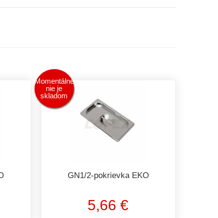
Momentálne
nie je
skladom
O
GN1/2-pokrievka EKO
5,66 €