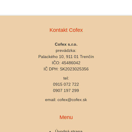
Kontakt Cofex
Cofex s.r.o.
prevádzka:
Palackého 10, 911 01 Trenčín
IČO: 45486042
IČ DPH: SK2023025356
tel:
0915 072 722
0907 197 299
email: cofex@cofex.sk
Menu
Úvodná strana