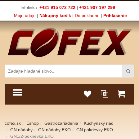
Infolinka:
+421 915 072 722
|
+421 907 197 299
Moje údaje
|
Nákupný košík
|
Do pokladne
|
Prihlásenie
TOGGLE MENU
cofex.sk
Eshop
Gastrozariadenia
Kuchynský riad
GN nádoby
GN nádoby EKO
GN pokrievky EKO
GN1/2-pokrievka EKO