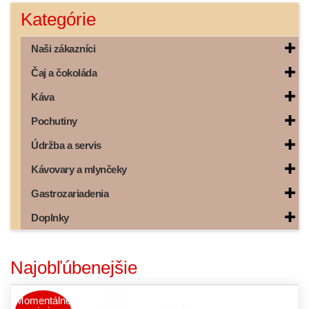
Kategórie
Naši zákazníci
Čaj a čokoláda
Káva
Pochutiny
Údržba a servis
Kávovary a mlynčeky
Gastrozariadenia
Doplnky
Najobľúbenejšie
Momentálne