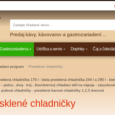
Predaj kávy, kávovarov a gastrozariadení ...
Gastrozariadenia
Udržba a servis
Doplnky
Čaj a čokolá
adiaci program
Presklené chladničky
resklená chladnička 176 l - biela presklená chladnička 244 l a 290 l - bi
 - jedno-, dvoj-. troj-, štvordverový chladiaci stôl na nápoje - zásuvkov
 pultové chladničky - presklené barové chladničky 1,2,3 dverové
sklené chladničky