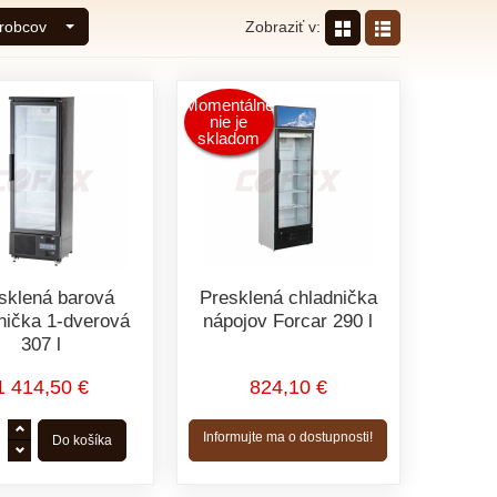
Zobraziť v:
ýrobcov
Momentálne
nie je
skladom
sklená barová
Presklená chladnička
nička 1-dverová
nápojov Forcar 290 l
307 l
1 414,50 €
824,10 €
Informujte ma o dostupnosti!