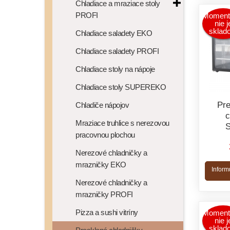
Chladiace a mraziace stoly
PROFI
Moment
nie j
sklad
Chladiace saladety EKO
Chladiace saladety PROFI
Chladiace stoly na nápoje
Chladiace stoly SUPEREKO
Pre
Chladiče nápojov
c
Mraziace truhlice s nerezovou
pracovnou plochou
Nerezové chladničky a
mrazničky EKO
Inform
Nerezové chladničky a
mrazničky PROFI
Pizza a sushi vitríny
Moment
nie j
sklad