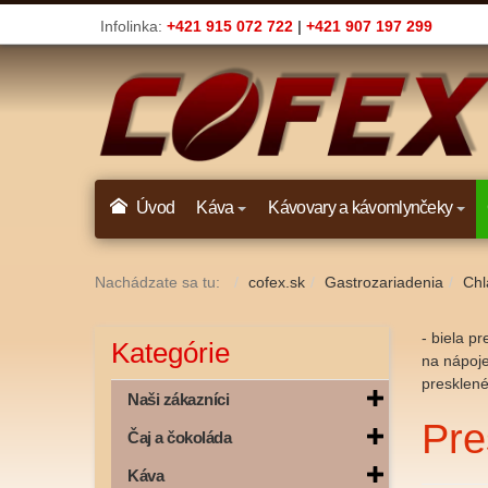
Infolinka:
+421 915 072 722
|
+421 907 197 299
Úvod
Káva
Kávovary a kávomlynčeky
Nachádzate sa tu:
cofex.sk
Gastrozariadenia
Chl
- biela p
Kategórie
na nápoje
presklené
Naši zákazníci
Pre
Čaj a čokoláda
Káva