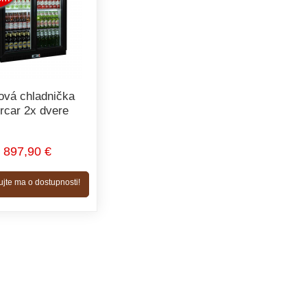
ová chladnička
rcar 2x dvere
897,90 €
ujte ma o dostupnosti!