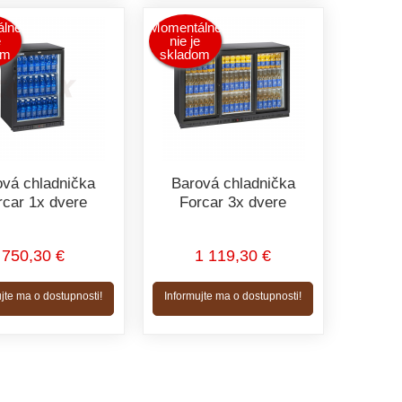
lne
Momentálne
e
nie je
om
skladom
ová chladnička
Barová chladnička
rcar 1x dvere
Forcar 3x dvere
750,30 €
1 119,30 €
jte ma o dostupnosti!
Informujte ma o dostupnosti!