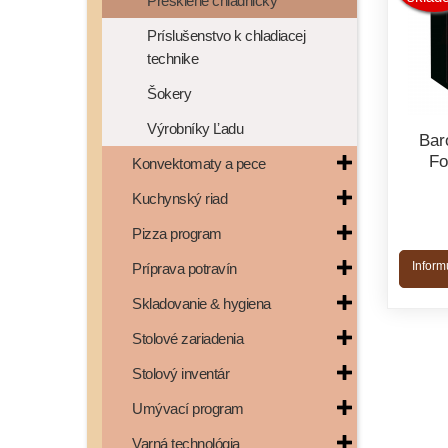
Presklené chladničky
Príslušenstvo k chladiacej
technike
Šokery
Výrobníky Ľadu
Bar
Fo
Konvektomaty a pece
Kuchynský riad
Pizza program
Inform
Príprava potravín
Skladovanie & hygiena
Stolové zariadenia
Stolový inventár
Umývací program
Varná technológia