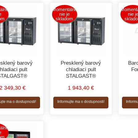
álne
Momentálne
Momentá
e
nie je
nie j
om
skladom
sklad
sklený barový
Presklený barový
Bar
hladiaci pult
chladiaci pult
Fo
STALGAST®
STALGAST®
2 349,30 €
1 943,40 €
ujte ma o dostupnosti!
Informujte ma o dostupnosti!
Informu
álne
e
om