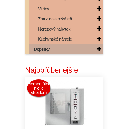
Vitríny
Zmrzlina a pekáreň
Nerezový nábytok
Kuchynské náradie
Doplnky
Najobľúbenejšie
Momentálne
nie je
skladom