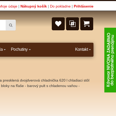
Moje údaje
|
Nákupný košík
|
Do pokladne
|
Prihlásenie
da
Pochutiny
Kontakt
ela presklená dvojdverová chladnička 620 l chladiaci stôl
é bloky na fľaše - barový pult s chladenou vaňou -