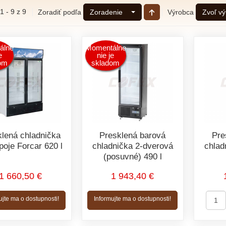
1 - 9 z 9
Zoradiť podľa
Výrobca
Zoradenie
Zvoľ v
álne
Momentálne
e
nie je
om
skladom
klená chladnička
Presklená barová
Pre
poje Forcar 620 l
chladnička 2-dverová
chlad
(posuvné) 490 l
1 660,50 €
1 943,40 €
ujte ma o dostupnosti!
Informujte ma o dostupnosti!