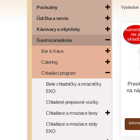
Výsledok 
Pochutiny
Údržba a servis
Kávovary a mlynčeky
Moment
nie j
sklad
Gastrozariadenia
Bar & Káva
Catering
Chladiaci program
Pres
Biele chladničky a mrazničky
na ná
EKO
Chladené prepravné vozíky
Chladiace a mraziace boxy
Inform
Chladiace a mraziace stoly
EKO