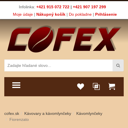
Infolinka:
+421 915 072 722
|
+421 907 197 299
Moje údaje
|
Nákupný košík
|
Do pokladne
|
Prihlásenie
TOGGLE MENU
cofex.sk
Kávovary a kávomlynčeky
Kávomlynčeky
Fiorenzato