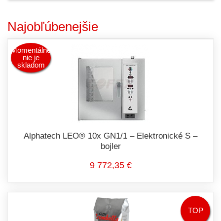
Najobľúbenejšie
Momentálne
nie je
skladom
Alphatech LEO® 10x GN1/1 – Elektronické S –
bojler
9 772,35 €
TOP