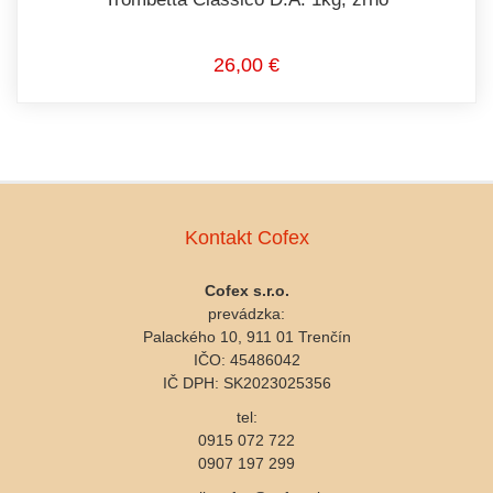
26,00 €
Kontakt Cofex
Cofex s.r.o.
prevádzka:
Palackého 10, 911 01 Trenčín
IČO: 45486042
IČ DPH: SK2023025356
tel:
0915 072 722
0907 197 299