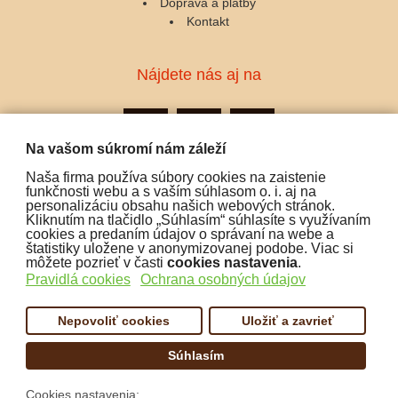
Doprava a platby
Kontakt
Nájdete nás aj na
Na vašom súkromí nám záleží
Naša firma používa súbory cookies na zaistenie
Podporujeme platby:
funkčnosti webu a s vaším súhlasom o. i. aj na
personalizáciu obsahu našich webových stránok.
Kliknutím na tlačidlo „Súhlasím“ súhlasíte s využívaním
cookies a predaním údajov o správaní na webe a
štatistiky uložene v anonymizovanej podobe. Viac si
môžete pozrieť v časti
cookies nastavenia
.
Pravidlá cookies
Ochrana osobných údajov
Nepovoliť cookies
Uložiť a zavrieť
Súhlasím
Copyright:
www.cofex.sk
Cookies nastavenia: