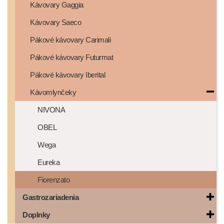
Kávovary Gaggia
Kávovary Saeco
Pákové kávovary Carimali
Pákové kávovary Futurmat
Pákové kávovary Iberital
Kávomlynčeky
NIVONA
OBEL
Wega
Eureka
Fiorenzato
Gastrozariadenia
Doplnky