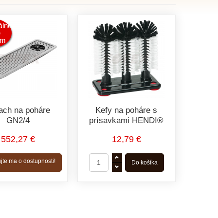
lne
e
om
ach na poháre
Kefy na poháre s
GN2/4
prísavkami HENDI®
552,27 €
12,79 €
jte ma o dostupnosti!