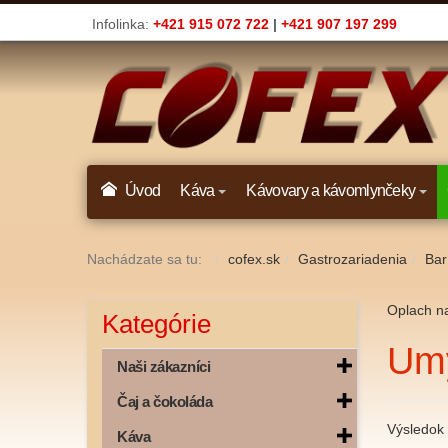
Infolinka:
+421 915 072 722
|
+421 907 197 299
Úvod
Káva
Kávovary a kávomlynčeky
Nachádzate sa tu:
cofex.sk
Gastrozariadenia
Bar
Oplach n
Kategórie
Umý
Naši zákazníci
Čaj a čokoláda
Výsledok 
Káva