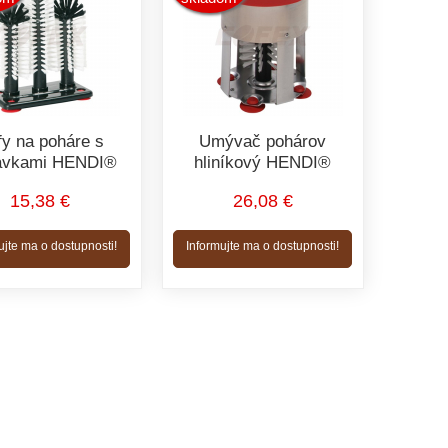
fy na poháre s
Umývač pohárov
avkami HENDI®
hliníkový HENDI®
15,38 €
26,08 €
ujte ma o dostupnosti!
Informujte ma o dostupnosti!