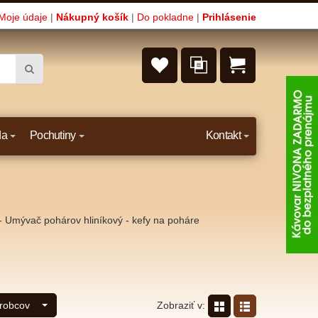
Moje údaje
|
Nákupný košík
|
Do pokladne
|
Prihlásenie
da
Pochutiny
Kontakt
 Umývač pohárov hliníkový - kefy na poháre
Zobraziť v:
ýrobcov