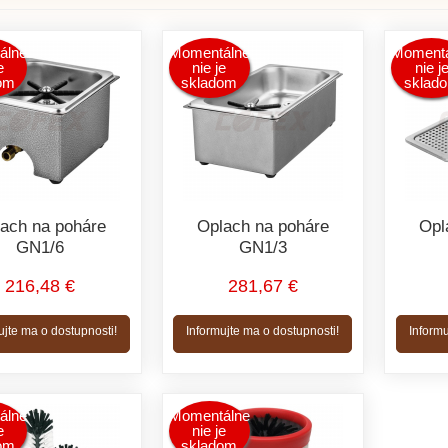
álne
Momentálne
Momentá
e
nie je
nie j
om
skladom
sklad
ach na poháre
Oplach na poháre
Opl
GN1/6
GN1/3
216,48 €
281,67 €
ujte ma o dostupnosti!
Informujte ma o dostupnosti!
Informu
álne
Momentálne
e
nie je
om
skladom