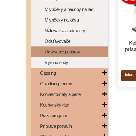
Mlynčeky a nádoby na ľad
Mlynčeky na kávu
Nalievatka a odmerky
Odšťavovače
Ke
prís
Umývanie pohárov
Výroba sódy
Catering
Inform
Chladiaci program
Konvektomaty a pece
Kuchynský riad
Pizza program
Príprava potravín