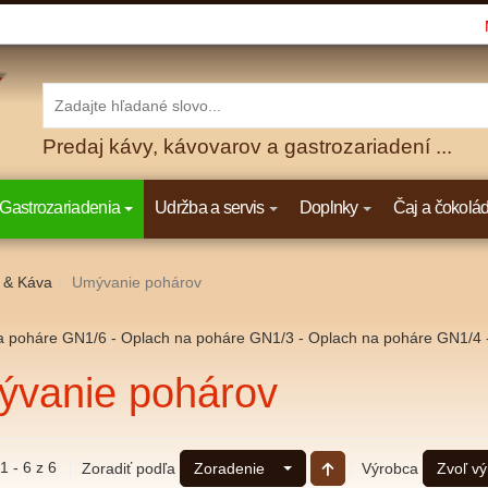
Predaj kávy, kávovarov a gastrozariadení ...
Gastrozariadenia
Udržba a servis
Doplnky
Čaj a čokolá
 & Káva
Umývanie pohárov
a poháre GN1/6 - Oplach na poháre GN1/3 - Oplach na poháre GN1/4 -
vanie pohárov
1 - 6 z 6
Zoradiť podľa
Výrobca
Zoradenie
Zvoľ v