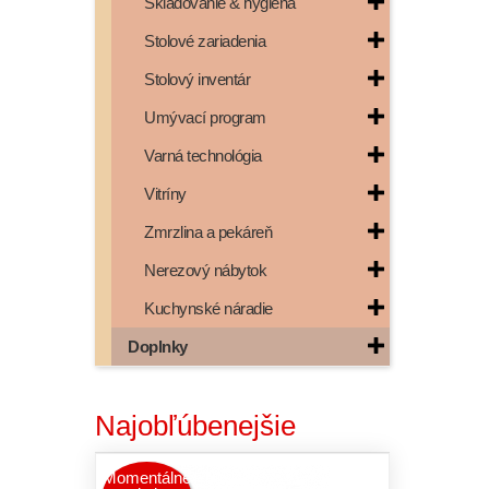
Skladovanie & hygiena
Stolové zariadenia
Stolový inventár
Umývací program
Varná technológia
Vitríny
Zmrzlina a pekáreň
Nerezový nábytok
Kuchynské náradie
Doplnky
Najobľúbenejšie
Momentálne