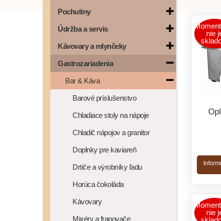
Pochutiny
Moment
Údržba a servis
nie j
sklad
Kávovary a mlynčeky
Gastrozariadenia
Bar & Káva
Barové príslušenstvo
Opl
Chladiace stoly na nápoje
Chladič nápojov a granitor
Doplnky pre kaviareň
Inform
Drtiče a výrobníky ľadu
Horúca čokoláda
Kávovary
Moment
nie j
Mixéry a frapovače
sklad