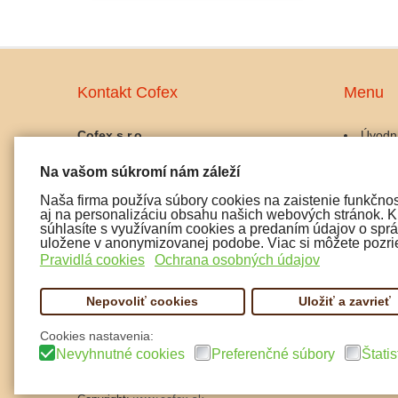
Kontakt Cofex
Menu
Cofex s.r.o.
Úvodn
prevádzka:
Káva
Na vašom súkromí nám záleží
Palackého 10, 911 01 Trenčín
Kávov
IČO: 45486042
Gastro
Naša firma používa súbory cookies na zaistenie funkčnos
IČ DPH: SK2023025356
Udržba
aj na personalizáciu obsahu našich webových stránok. Kl
Doplnk
súhlasíte s využívaním cookies a predaním údajov o správ
tel:
uložene v anonymizovanej podobe. Viac si môžete pozrie
Čaj a 
0915 072 722
Pravidlá cookies
Ochrana osobných údajov
Pochut
0907 197 299
Nepovoliť cookies
Uložiť a zavrieť
email: cofex@cofex.sk
Cookies nastavenia:
Nevyhnutné cookies
Preferenčné súbory
Štatis