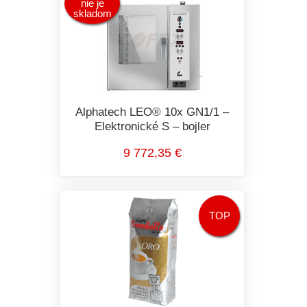
nie je
skladom
Alphatech LEO® 10x GN1/1 –
Elektronické S – bojler
9 772,35 €
TOP