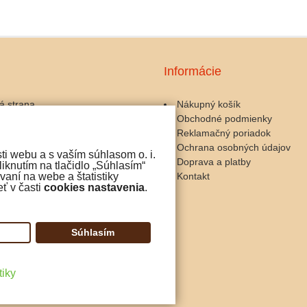
Informácie
á strana
Nákupný košík
Obchodné podmienky
ary a kávomlynčeky
Reklamačný poriadok
zariadenia
Ochrana osobných údajov
ti webu a s vaším súhlasom o. i.
 a servis
Doprava a platby
iknutím na tlačidlo „Súhlasím“
y ku káve
Kontakt
aní na webe a štatistiky
ť v časti
cookies nastavenia
.
čokoláda
iny
Súhlasím
tiky