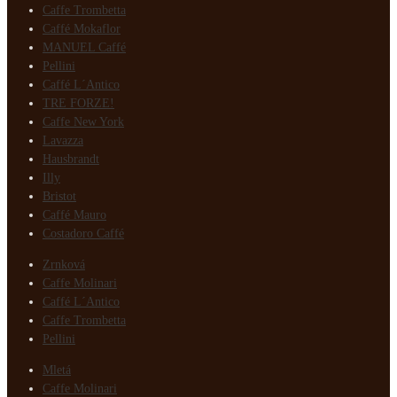
Caffe Trombetta
Caffé Mokaflor
MANUEL Caffé
Pellini
Caffé L´Antico
TRE FORZE!
Caffe New York
Lavazza
Hausbrandt
Illy
Bristot
Caffé Mauro
Costadoro Caffé
Zrnková
Caffe Molinari
Caffé L´Antico
Caffe Trombetta
Pellini
Mletá
Caffe Molinari