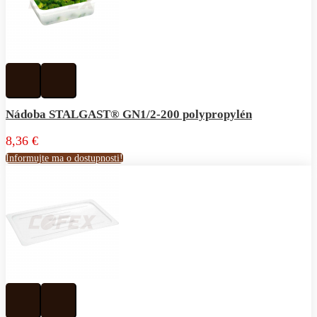
Pridať
Pridať
k
do
obľúbeným
porovnávania
Nádoba STALGAST® GN1/2-200 polypropylén
8,36 €
Informujte ma o dostupnosti!
Pridať
Pridať
k
do