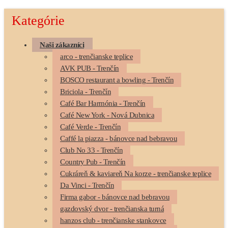
Kategórie
Naši zákazníci
arco - trenčianske teplice
AVK PUB - Trenčín
BOSCO restaurant a bowling - Trenčín
Briciola - Trenčín
Café Bar Harmónia - Trenčín
Café New York - Nová Dubnica
Café Verde - Trenčín
Caffé la piazza - bánovce nad bebravou
Club No 33 - Trenčín
Country Pub - Trenčín
Cukráreň & kaviareň Na korze - trenčianske teplice
Da Vinci - Trenčín
Firma gabor - bánovce nad bebravou
gazdovský dvor - trenčianska turná
hanzos club - trenčianske stankovce