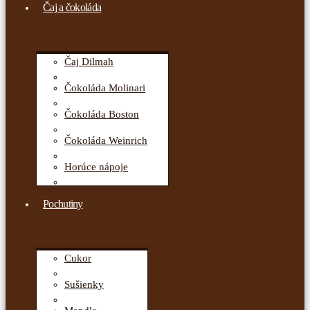
Čaj a čokoláda
Čaj Dilmah
Čokoláda Molinari
Čokoláda Boston
Čokoláda Weinrich
Horúce nápoje
Pochutiny
Cukor
Sušienky