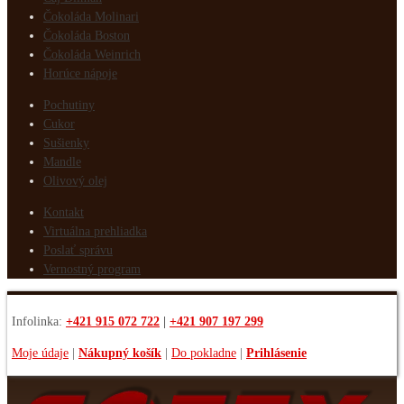
Čokoláda Molinari
Čokoláda Boston
Čokoláda Weinrich
Horúce nápoje
Pochutiny
Cukor
Sušienky
Mandle
Olivový olej
Kontakt
Virtuálna prehliadka
Poslať správu
Vernostný program
Infolinka:
+421 915 072 722
|
+421 907 197 299
Moje údaje
|
Nákupný košík
|
Do pokladne
|
Prihlásenie