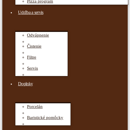
Pizza program
Udržba a servis
Odvápnenie
Čistenie
Filtre
Servis
Doplnky
Porcelán
Baristické pomôcky