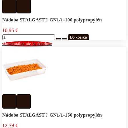
Pridať
Pridať
k
do
obľúbeným
porovnávania
Nádoba STALGAST® GN1/1-100 polypropylén
10,95 €
Momentálne nie je skladom
Pridať
Pridať
k
do
obľúbeným
porovnávania
Nádoba STALGAST® GN1/1-150 polypropylén
12,79 €