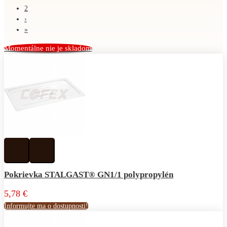
2
›
»
Momentálne nie je skladom
Pridať
Pridať
k
do
obľúbeným
porovnávania
Pokrievka STALGAST® GN1/1 polypropylén
5,78 €
Informujte ma o dostupnosti!