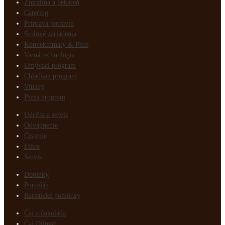
Zmrzlina a pekáreň
Catering
Príprava potravín
Stolové zariadenia
Konvektomaty & Pece
Varná technológia
Umývací program
Chladiaci program
Vitríny
Pizza program
Udržba a servis
Odvápnenie
Čistenie
Filtre
Servis
Doplnky
Porcelán
Baristické pomôcky
Čaj a čokoláda
Čaj Dilmah