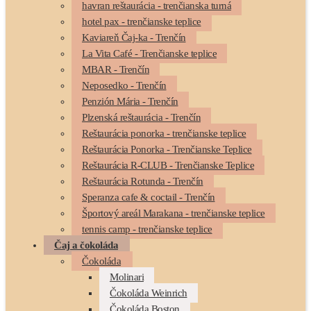
havran reštaurácia - trenčianska turná
hotel pax - trenčianske teplice
Kaviareň Čaj-ka - Trenčín
La Vita Café - Trenčianske teplice
MBAR - Trenčín
Neposedko - Trenčín
Penzión Mária - Trenčín
Plzenská reštaurácia - Trenčín
Reštaurácia ponorka - trenčianske teplice
Reštaurácia Ponorka - Trenčianske Teplice
Reštaurácia R-CLUB - Trenčianske Teplice
Reštaurácia Rotunda - Trenčín
Speranza cafe & coctail - Trenčín
Športový areál Marakana - trenčianske teplice
tennis camp - trenčianske teplice
Čaj a čokoláda
Čokoláda
Molinari
Čokoláda Weinrich
Čokoláda Boston