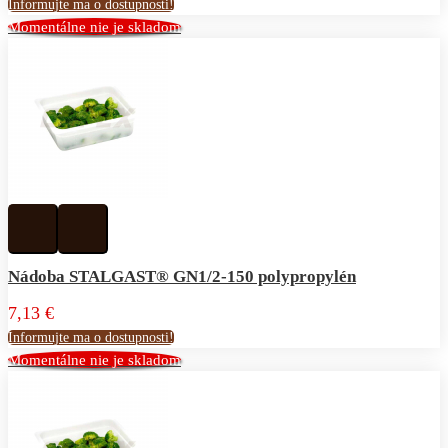
Informujte ma o dostupnosti!
Momentálne nie je skladom
Pridať
Pridať
k
do
obľúbeným
porovnávania
Nádoba STALGAST® GN1/2-150 polypropylén
7,13 €
Informujte ma o dostupnosti!
Momentálne nie je skladom