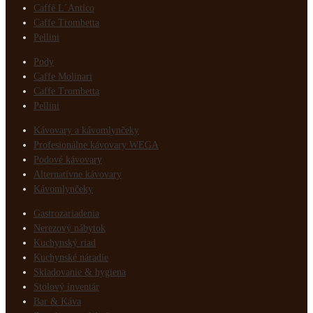
Caffé L´Antico
Caffe Trombetta
Pellini
Pody
Caffe Molinari
Caffe Trombetta
Pellini
Kávovary a kávomlynčeky
Profesionálne kávovary WEGA
Podové kávovary
Alternatívne kávovary
Kávomlynčeky
Gastrozariadenia
Nerezový nábytok
Kuchynský riad
Kuchynské náradie
Skladovanie & hygiena
Stolový inventár
Bar & Káva