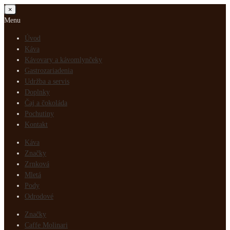
Zavrieť
×
Menu
Úvod
Káva
Kávovary a kávomlynčeky
Gastrozariadenia
Udržba a servis
Doplnky
Čaj a čokoláda
Pochutiny
Kontakt
Káva
Značky
Zrnková
Mletá
Pody
Odrodové
Značky
Caffe Molinari