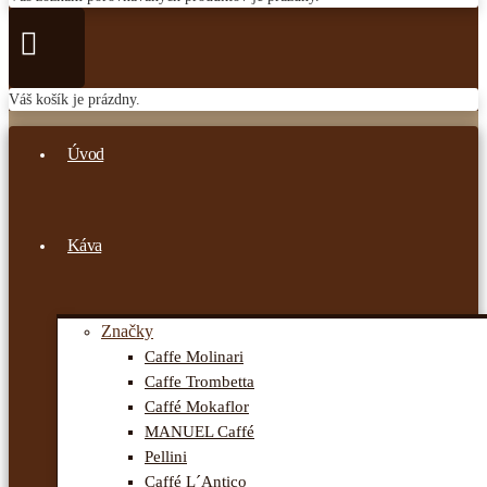
Váš košík je prázdny.
Úvod
Káva
Značky
Caffe Molinari
Caffe Trombetta
Caffé Mokaflor
MANUEL Caffé
Pellini
Caffé L´Antico