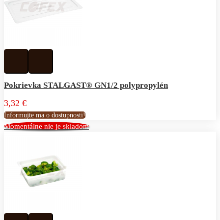
Pridať
Pridať
k
do
obľúbeným
porovnávania
Pokrievka STALGAST® GN1/2 polypropylén
3,32 €
Informujte ma o dostupnosti!
Momentálne nie je skladom