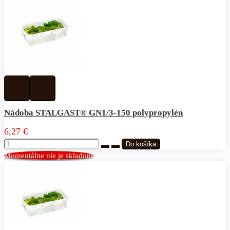
Pridať
Pridať
k
do
obľúbeným
porovnávania
Nádoba STALGAST® GN1/3-150 polypropylén
6,27 €
Momentálne nie je skladom