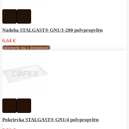
Pridať
Pridať
k
do
obľúbeným
porovnávania
Nádoba STALGAST® GN1/3-200 polypropylén
6,64 €
Informujte ma o dostupnosti!
Pridať
Pridať
k
do
obľúbeným
porovnávania
Pokrievka STALGAST® GN1/4 polypropylén