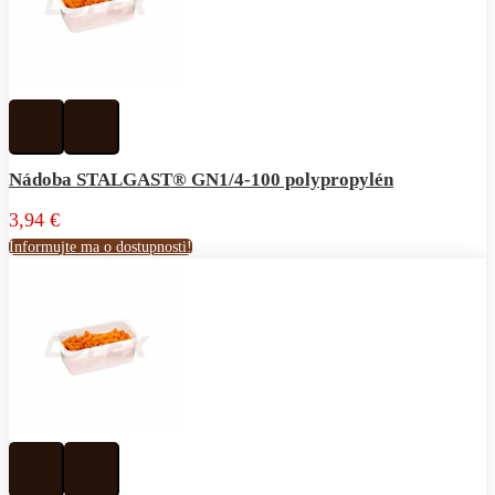
Pridať
Pridať
k
do
obľúbeným
porovnávania
Nádoba STALGAST® GN1/4-100 polypropylén
3,94 €
Informujte ma o dostupnosti!
Pridať
Pridať
k
do