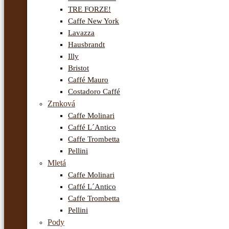
TRE FORZE!
Caffe New York
Lavazza
Hausbrandt
Illy
Bristot
Caffé Mauro
Costadoro Caffé
Zrnková
Caffe Molinari
Caffé L´Antico
Caffe Trombetta
Pellini
Mletá
Caffe Molinari
Caffé L´Antico
Caffe Trombetta
Pellini
Pody