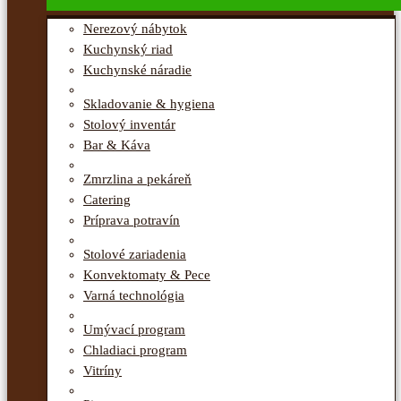
Nerezový nábytok
Kuchynský riad
Kuchynské náradie
Skladovanie & hygiena
Stolový inventár
Bar & Káva
Zmrzlina a pekáreň
Catering
Príprava potravín
Stolové zariadenia
Konvektomaty & Pece
Varná technológia
Umývací program
Chladiaci program
Vitríny