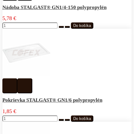
obľúbeným
porovnávania
Nádoba STALGAST® GN1/4-150 polypropylén
5,78 €
Pridať
Pridať
k
do
obľúbeným
porovnávania
Pokrievka STALGAST® GN1/6 polypropylén
1,85 €