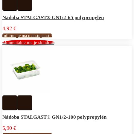
Pridať
Pridať
k
do
obľúbeným
porovnávania
Nádoba STALGAST® GN1/2-65 polypropylén
4,92 €
Informujte ma o dostupnosti!
Momentálne nie je skladom
Pridať
Pridať
k
do
obľúbeným
porovnávania
Nádoba STALGAST® GN1/2-100 polypropylén
5,90 €