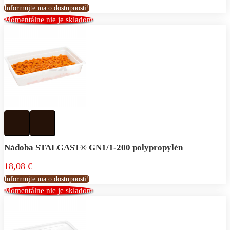
Informujte ma o dostupnosti!
Momentálne nie je skladom
Pridať
Pridať
k
do
obľúbeným
porovnávania
Nádoba STALGAST® GN1/1-200 polypropylén
18,08 €
Informujte ma o dostupnosti!
Momentálne nie je skladom