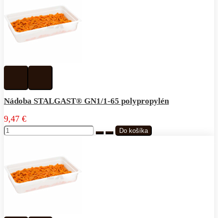
Pridať
Pridať
k
do
obľúbeným
porovnávania
Nádoba STALGAST® GN1/1-65 polypropylén
9,47 €