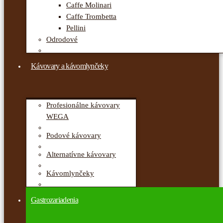
Caffe Molinari
Caffe Trombetta
Pellini
Odrodové
Kávovary a kávomlynčeky
Profesionálne kávovary
WEGA
Podové kávovary
Alternatívne kávovary
Kávomlynčeky
Gastrozariadenia