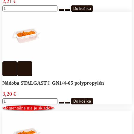
2,21 €
Pridať
Pridať
k
do
obľúbeným
porovnávania
Nádoba STALGAST® GN1/4-65 polypropylén
3,20 €
Momentálne nie je skladom