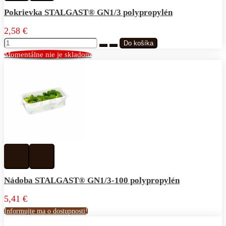
obľúbeným
porovnávania
Pokrievka STALGAST® GN1/3 polypropylén
2,58 €
Momentálne nie je skladom
Pridať
Pridať
k
do
obľúbeným
porovnávania
Nádoba STALGAST® GN1/3-100 polypropylén
5,41 €
Informujte ma o dostupnosti!