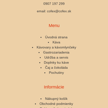
0907 197 299
email: cofex@cofex.sk
Menu
Úvodná strana
Káva
Kávovary a kávomlynčeky
Gastrozariadenia
Udržba a servis
Doplnky ku káve
Čaj a čokoláda
Pochutiny
Informácie
Nákupný košík
Obchodné podmienky