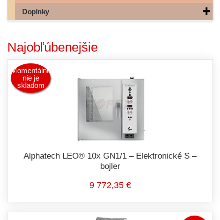
Doplnky
Najobľúbenejšie
Momentálne
nie je
skladom
Alphatech LEO® 10x GN1/1 – Elektronické S –
bojler
9 772,35 €