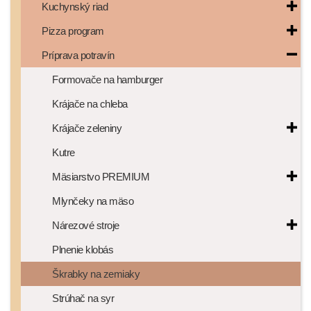
Kuchynský riad
Pizza program
Príprava potravín
Formovače na hamburger
Krájače na chleba
Krájače zeleniny
Kutre
Mäsiarstvo PREMIUM
Mlynčeky na mäso
Nárezové stroje
Plnenie klobás
Škrabky na zemiaky
Strúhač na syr