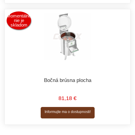
Momentálne
nie je
skladom
Bočná brúsna plocha
81,18 €
Informujte ma o dostupnosti!