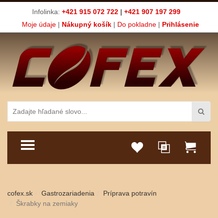
Infolinka:
+421 915 072 722
|
+421 907 197 299
Moje údaje
|
Nákupný košík
|
Do pokladne
|
Prihlásenie
TOGGLE MENU
cofex.sk
Gastrozariadenia
Príprava potravín
Škrabky na zemiaky