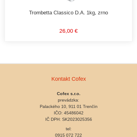
Trombetta Classico D.A. 1kg, zrno
26,00 €
Kontakt Cofex
Cofex s.r.o.
prevádzka:
Palackého 10, 911 01 Trenčín
IČO: 45486042
IČ DPH: SK2023025356
tel:
0915 072 722