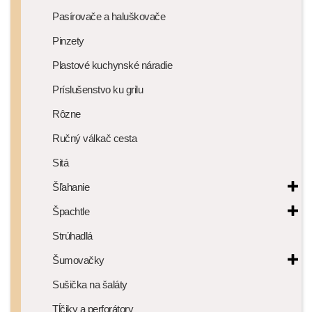
Pasírovače a haluškovače
Pinzety
Plastové kuchynské náradie
Príslušenstvo ku grilu
Rôzne
Ručný válkač cesta
Sitá
Šľahanie
Špachtle
Strúhadlá
Šumovačky
Sušička na šaláty
Tĺčiky a perforátory