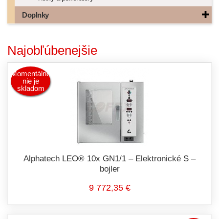
Doplnky
Najobľúbenejšie
Momentálne
nie je
skladom
Alphatech LEO® 10x GN1/1 – Elektronické S –
bojler
9 772,35 €