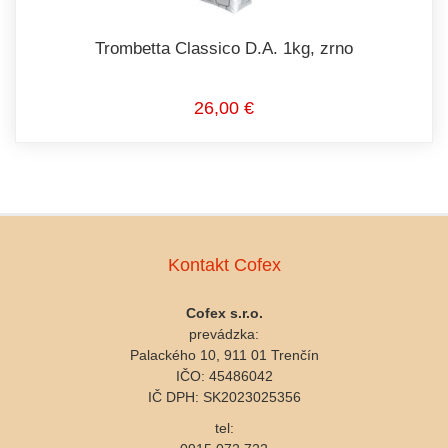
Trombetta Classico D.A. 1kg, zrno
26,00 €
Kontakt Cofex
Cofex s.r.o.
prevádzka:
Palackého 10, 911 01 Trenčín
IČO: 45486042
IČ DPH: SK2023025356
tel: