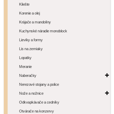
Kliešte
Korenie a olej
Krájače a mandolíny
Kuchynské náradie monoblock
Lieviky a formy
Lis na zemiaky
Lopatky
Meranie
Naberačky
Nerezové stojany a police
Nože a nožnice
Odkvapkávače a cedníky
Otvárače na konzervy