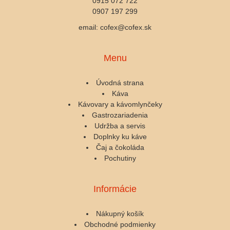
0915 072 722
0907 197 299
email: cofex@cofex.sk
Menu
Úvodná strana
Káva
Kávovary a kávomlynčeky
Gastrozariadenia
Udržba a servis
Doplnky ku káve
Čaj a čokoláda
Pochutiny
Informácie
Nákupný košík
Obchodné podmienky