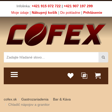
Infolinka:
+421 915 072 722
|
+421 907 197 299
Moje údaje
|
Nákupný košík
|
Do pokladne
|
Prihlásenie
TOGGLE MENU
cofex.sk
Gastrozariadenia
Bar & Káva
Chladič nápojov a granitor