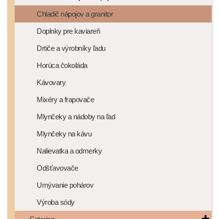
Chladič nápojov a granitor
Doplnky pre kaviareň
Drtiče a výrobníky ľadu
Horúca čokoláda
Kávovary
Mixéry a frapovače
Mlynčeky a nádoby na ľad
Mlynčeky na kávu
Nalievatka a odmerky
Odšťavovače
Umývanie pohárov
Výroba sódy