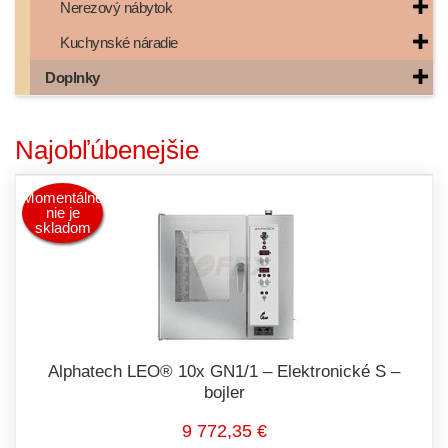
Nerezový nábytok
Kuchynské náradie
Doplnky
Najobľúbenejšie
Momentálne
nie je
skladom
Alphatech LEO® 10x GN1/1 – Elektronické S –
bojler
9 772,35 €