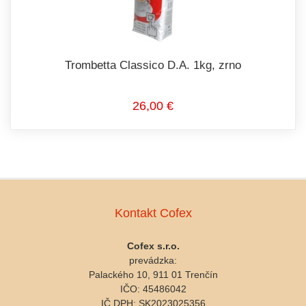
Trombetta Classico D.A. 1kg, zrno
26,00 €
Kontakt Cofex
Cofex s.r.o.
prevádzka:
Palackého 10, 911 01 Trenčín
IČO: 45486042
IČ DPH: SK2023025356