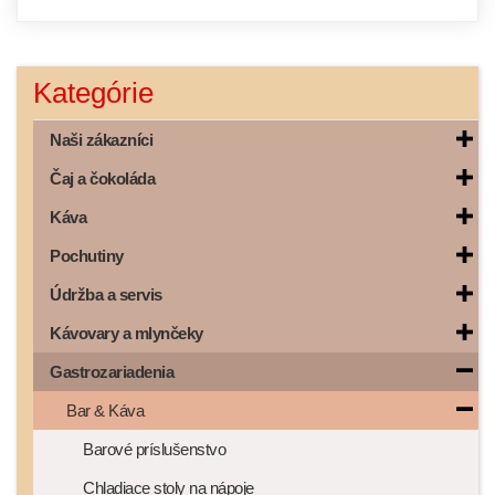
Kategórie
Naši zákazníci
Čaj a čokoláda
Káva
Pochutiny
Údržba a servis
Kávovary a mlynčeky
Gastrozariadenia
Bar & Káva
Barové príslušenstvo
Chladiace stoly na nápoje