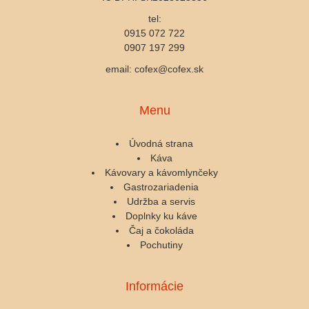
tel:
0915 072 722
0907 197 299
email: cofex@cofex.sk
Menu
Úvodná strana
Káva
Kávovary a kávomlynčeky
Gastrozariadenia
Udržba a servis
Doplnky ku káve
Čaj a čokoláda
Pochutiny
Informácie