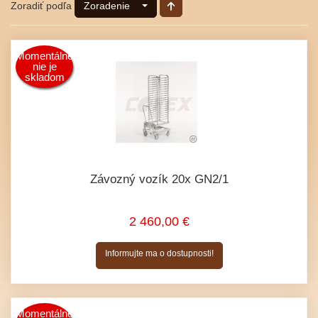
Zoradiť podľa
Zoradenie
Momentálne
nie je
skladom
Závozný vozík 20x GN2/1
2 460,00 €
Informujte ma o dostupnosti!
Momentálne