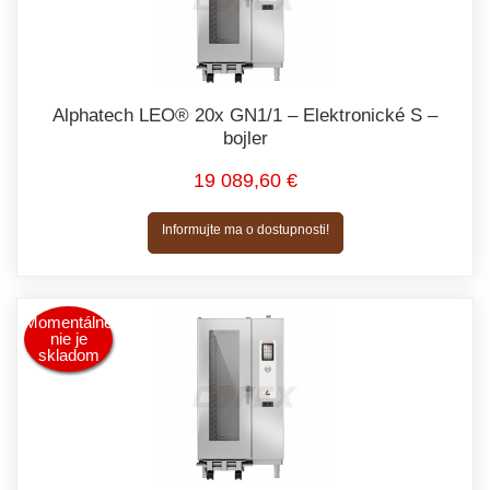
Alphatech LEO® 20x GN1/1 – Elektronické S –
bojler
19 089,60 €
Informujte ma o dostupnosti!
Momentálne
nie je
skladom