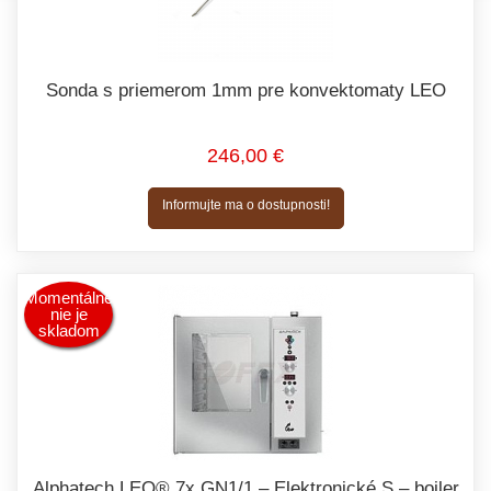
Sonda s priemerom 1mm pre konvektomaty LEO
246,00 €
Informujte ma o dostupnosti!
Momentálne
nie je
skladom
Alphatech LEO® 7x GN1/1 – Elektronické S – bojler