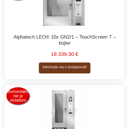
Alphatech LEO® 10x GN2/1 – TouchScreen T –
bojler
18 339,30 €
Informujte ma o dostupnosti!
Momentálne
nie je
skladom