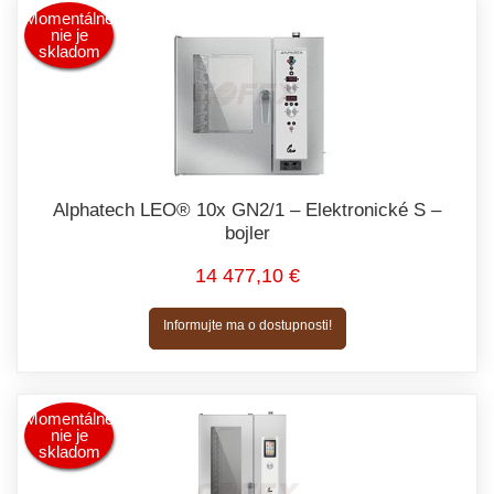
Momentálne
nie je
skladom
Alphatech LEO® 10x GN2/1 – Elektronické S –
bojler
14 477,10 €
Informujte ma o dostupnosti!
Momentálne
nie je
skladom