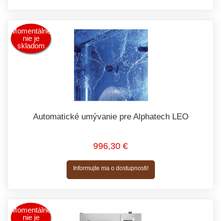
Momentálne
nie je
skladom
Automatické umývanie pre Alphatech LEO
996,30 €
Informujte ma o dostupnosti!
Momentálne
nie je