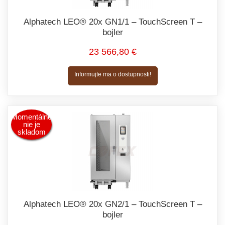
Alphatech LEO® 20x GN1/1 – TouchScreen T –
bojler
23 566,80 €
Informujte ma o dostupnosti!
Momentálne
nie je
skladom
Alphatech LEO® 20x GN2/1 – TouchScreen T –
bojler