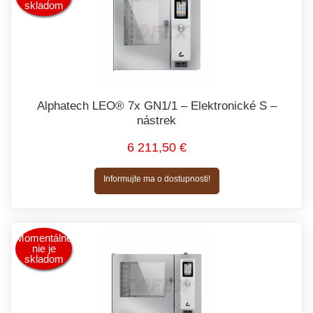
skladom
Alphatech LEO® 7x GN1/1 – Elektronické S –
nástrek
6 211,50 €
Informujte ma o dostupnosti!
Momentálne
nie je
skladom