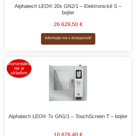
Alphatech LEO® 20x GN2/1 – Elektronické S –
bojler
26 629,50 €
Informujte ma o dostupnosti!
Momentálne
nie je
skladom
Alphatech LEO® 7x GN1/1 – TouchScreen T – bojler
10 676,40 €