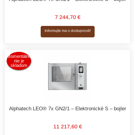
7 244,70 €
Informujte ma o dostupnosti!
Momentálne
nie je
skladom
Alphatech LEO® 7x GN2/1 – Elektronické S – bojler
11 217,60 €