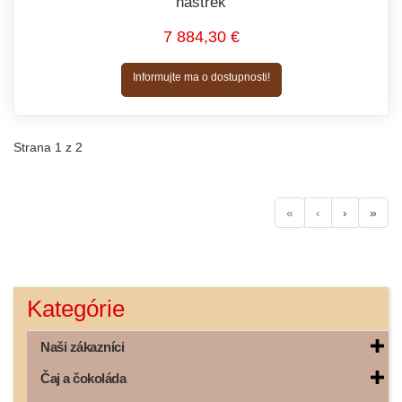
nástrek
7 884,30 €
Informujte ma o dostupnosti!
Strana 1 z 2
«
‹
›
»
Kategórie
Naši zákazníci
Čaj a čokoláda