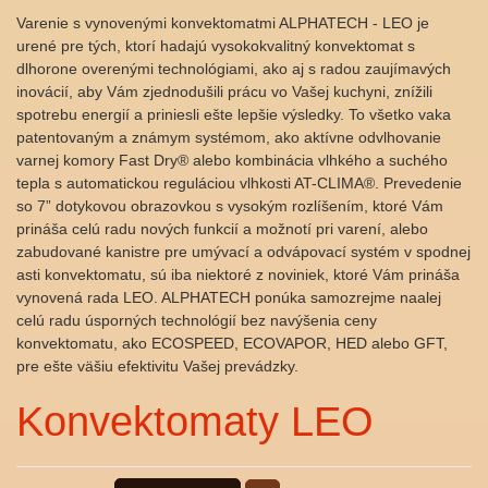
Varenie s vynovenými konvektomatmi ALPHATECH - LEO je
urené pre tých, ktorí hadajú vysokokvalitný konvektomat s
dlhorone overenými technológiami, ako aj s radou zaujímavých
inovácií, aby Vám zjednodušili prácu vo Vašej kuchyni, znížili
spotrebu energií a priniesli ešte lepšie výsledky. To všetko vaka
patentovaným a známym systémom, ako aktívne odvlhovanie
varnej komory Fast Dry® alebo kombinácia vlhkého a suchého
tepla s automatickou reguláciou vlhkosti AT-CLIMA®. Prevedenie
so 7” dotykovou obrazovkou s vysokým rozlíšením, ktoré Vám
prináša celú radu nových funkcií a možnotí pri varení, alebo
zabudované kanistre pre umývací a odvápovací systém v spodnej
asti konvektomatu, sú iba niektoré z noviniek, ktoré Vám prináša
vynovená rada LEO. ALPHATECH ponúka samozrejme naalej
celú radu úsporných technológií bez navýšenia ceny
konvektomatu, ako ECOSPEED, ECOVAPOR, HED alebo GFT,
pre ešte väšiu efektivitu Vašej prevádzky.
Konvektomaty LEO