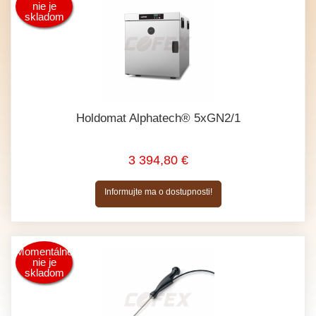
nie je
skladom
Holdomat Alphatech® 5xGN2/1
3 394,80 €
Informujte ma o dostupnosti!
Momentálne
nie je
skladom