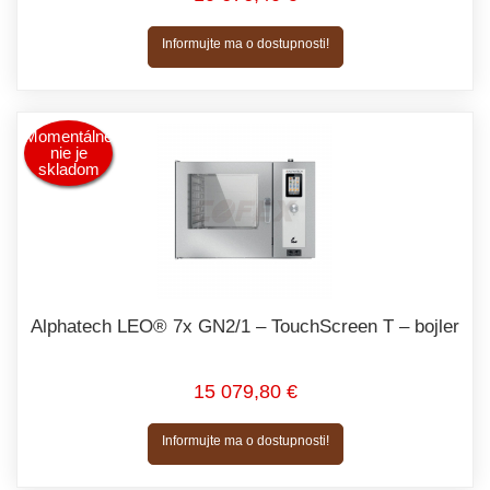
Informujte ma o dostupnosti!
Momentálne
nie je
skladom
Alphatech LEO® 7x GN2/1 – TouchScreen T – bojler
15 079,80 €
Informujte ma o dostupnosti!