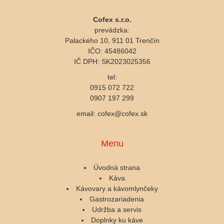
Cofex s.r.o.
prevádzka:
Palackého 10, 911 01 Trenčín
IČO: 45486042
IČ DPH: SK2023025356
tel:
0915 072 722
0907 197 299
email: cofex@cofex.sk
Menu
Úvodná strana
Káva
Kávovary a kávomlynčeky
Gastrozariadenia
Udržba a servis
Doplnky ku káve