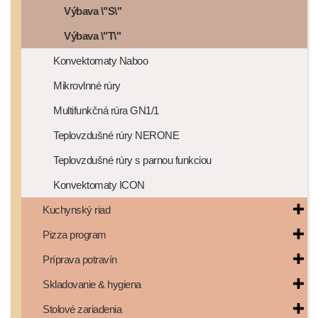
Výbava \"S\"
Výbava \"T\"
Konvektomaty Naboo
Mikrovlnné rúry
Multifunkčná rúra GN1/1
Teplovzdušné rúry NERONE
Teplovzdušné rúry s parnou funkciou
Konvektomaty ICON
Kuchynský riad
Pizza program
Príprava potravín
Skladovanie & hygiena
Stolové zariadenia