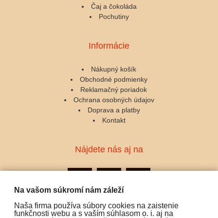
Čaj a čokoláda
Pochutiny
Informácie
Nákupný košík
Obchodné podmienky
Reklamačný poriadok
Ochrana osobných údajov
Doprava a platby
Kontakt
Nájdete nás aj na
Na vašom súkromí nám záleží
Naša firma používa súbory cookies na zaistenie
Podporujeme platby:
funkčnosti webu a s vaším súhlasom o. i. aj na