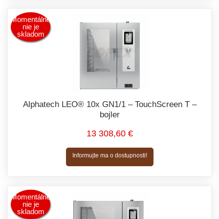
Momentálne
nie je
skladom
Alphatech LEO® 10x GN1/1 – TouchScreen T –
bojler
13 308,60 €
Informujte ma o dostupnosti!
Momentálne
nie je
skladom