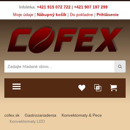
Infolinka:
+421 915 072 722
|
+421 907 197 299
Moje údaje
|
Nákupný košík
|
Do pokladne
|
Prihlásenie
TOGGLE MENU
cofex.sk
Gastrozariadenia
Konvektomaty & Pece
Konvektomaty LEO