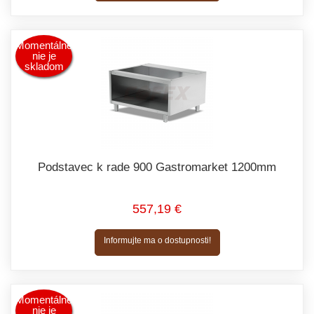
Momentálne
nie je
skladom
Podstavec k rade 900 Gastromarket 1200mm
557,19 €
Informujte ma o dostupnosti!
Momentálne
nie je