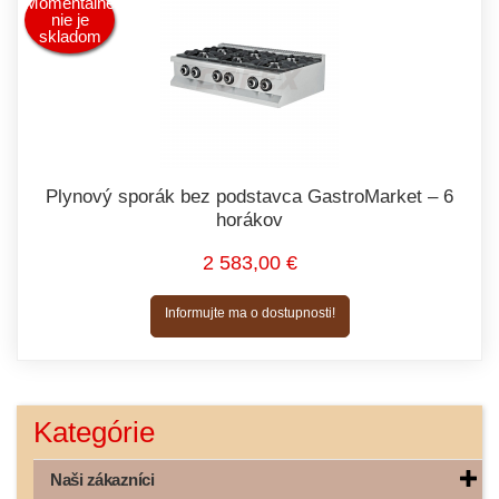
Momentálne
nie je
skladom
Plynový sporák bez podstavca GastroMarket – 6
horákov
2 583,00 €
Informujte ma o dostupnosti!
Kategórie
Naši zákazníci