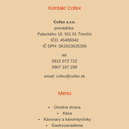
Kontakt Cofex
Cofex s.r.o.
prevádzka:
Palackého 10, 911 01 Trenčín
IČO: 45486042
IČ DPH: SK2023025356
tel:
0915 072 722
0907 197 299
email: cofex@cofex.sk
Menu
Úvodná strana
Káva
Kávovary a kávomlynčeky
Gastrozariadenia