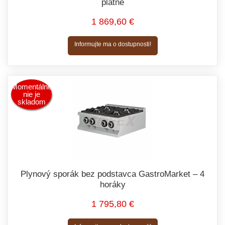
platne
1 869,60 €
Informujte ma o dostupnosti!
Momentálne
nie je
skladom
Plynový sporák bez podstavca GastroMarket – 4
horáky
1 795,80 €