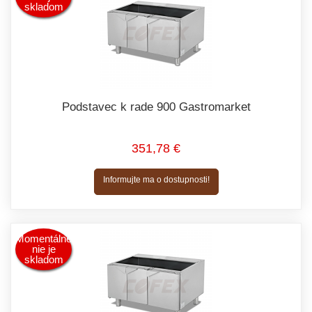
skladom
Podstavec k rade 900 Gastromarket
351,78 €
Informujte ma o dostupnosti!
Momentálne
nie je
skladom