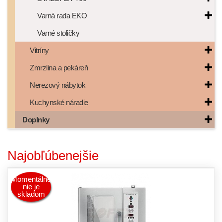
Varná rada EKO
Varné stoličky
Vitríny
Zmrzlina a pekáreň
Nerezový nábytok
Kuchynské náradie
Doplnky
Najobľúbenejšie
Momentálne
nie je
skladom