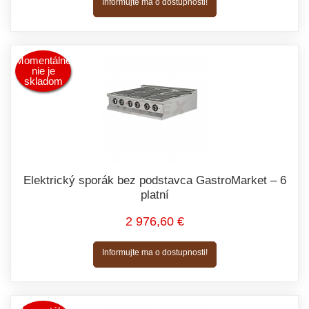
Informujte ma o dostupnosti!
Momentálne
nie je
skladom
Elektrický sporák bez podstavca GastroMarket – 6
platní
2 976,60 €
Informujte ma o dostupnosti!