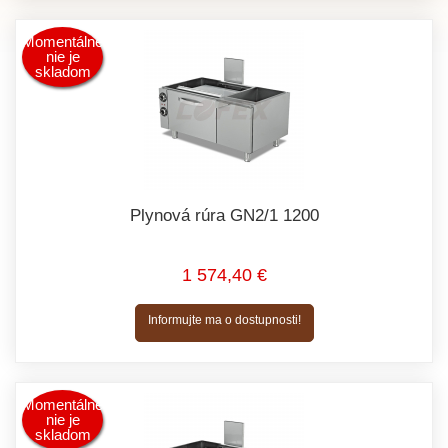
Momentálne
nie je
skladom
Plynová rúra GN2/1 1200
1 574,40 €
Informujte ma o dostupnosti!
Momentálne
nie je
skladom