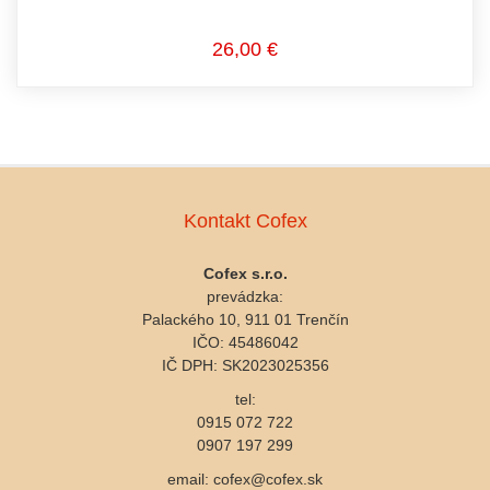
26,00 €
Kontakt Cofex
Cofex s.r.o.
prevádzka:
Palackého 10, 911 01 Trenčín
IČO: 45486042
IČ DPH: SK2023025356
tel:
0915 072 722
0907 197 299
email: cofex@cofex.sk