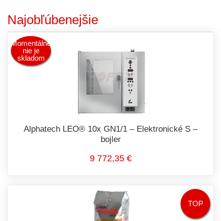
Najobľúbenejšie
Momentálne
nie je
skladom
Alphatech LEO® 10x GN1/1 – Elektronické S –
bojler
9 772,35 €
TOP