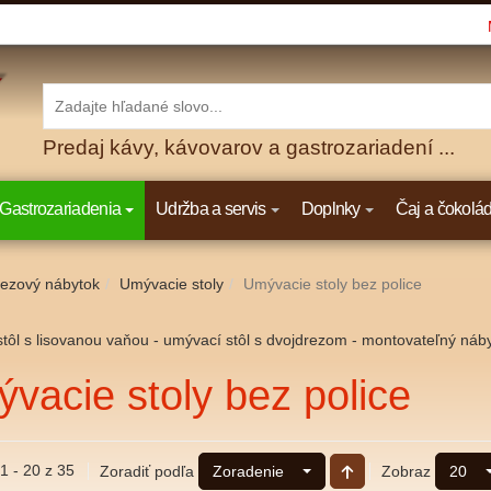
Predaj kávy, kávovarov a gastrozariadení ...
Gastrozariadenia
Udržba a servis
Doplnky
Čaj a čokolá
ezový nábytok
Umývacie stoly
Umývacie stoly bez police
tôl s lisovanou vaňou - umývací stôl s dvojdrezom - montovateľný náb
vacie stoly bez police
1 - 20 z 35
Zoradiť podľa
Zobraz
Zoradenie
20