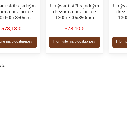
cí stôl s jedným
Umývací stôl s jedným
Umýva
om a bez police
drezom a bez police
drez
00x600x850mm
1300x700x850mm
130
573,18 €
578,10 €
ujte ma o dostupnosti!
Informujte ma o dostupnosti!
Informu
z 2