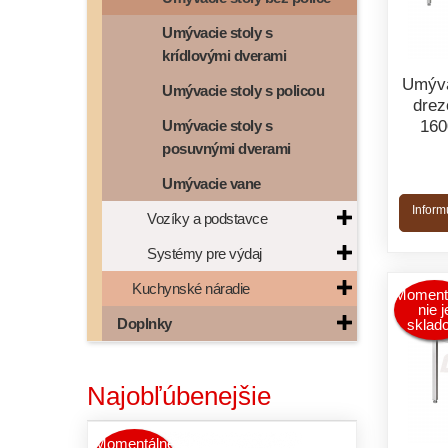
Umývacie stoly s
krídlovými dverami
Umýva
Umývacie stoly s policou
drez
Umývacie stoly s
16
posuvnými dverami
Umývacie vane
Inform
Vozíky a podstavce
Systémy pre výdaj
Kuchynské náradie
Moment
nie j
Doplnky
sklad
Najobľúbenejšie
Momentálne