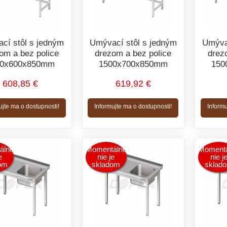
cí stôl s jedným
Umývací stôl s jedným
Umýva
om a bez police
drezom a bez police
drez
00x600x850mm
1500x700x850mm
150
608,85 €
619,92 €
ujte ma o dostupnosti!
Informujte ma o dostupnosti!
Informu
álne
Momentálne
Momentá
e
nie je
nie j
om
skladom
sklad