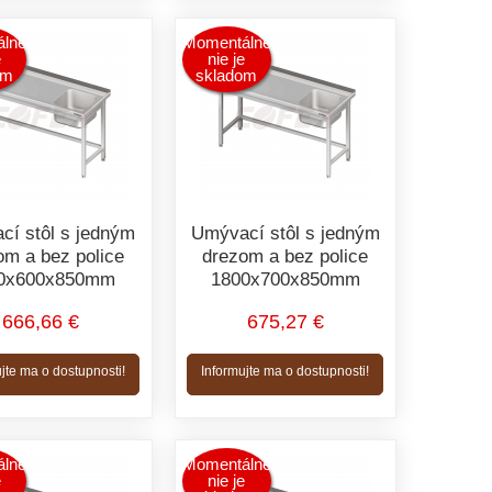
lne
Momentálne
e
nie je
om
skladom
cí stôl s jedným
Umývací stôl s jedným
om a bez police
drezom a bez police
0x600x850mm
1800x700x850mm
666,66 €
675,27 €
jte ma o dostupnosti!
Informujte ma o dostupnosti!
lne
Momentálne
e
nie je