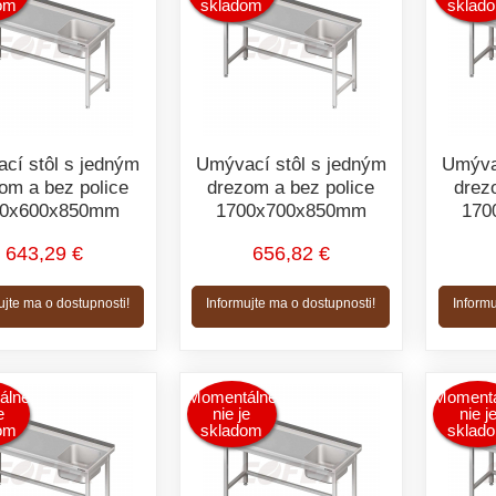
om
skladom
sklad
cí stôl s jedným
Umývací stôl s jedným
Umýva
om a bez police
drezom a bez police
drez
00x600x850mm
1700x700x850mm
170
643,29 €
656,82 €
ujte ma o dostupnosti!
Informujte ma o dostupnosti!
Informu
álne
Momentálne
Momentá
e
nie je
nie j
om
skladom
sklad