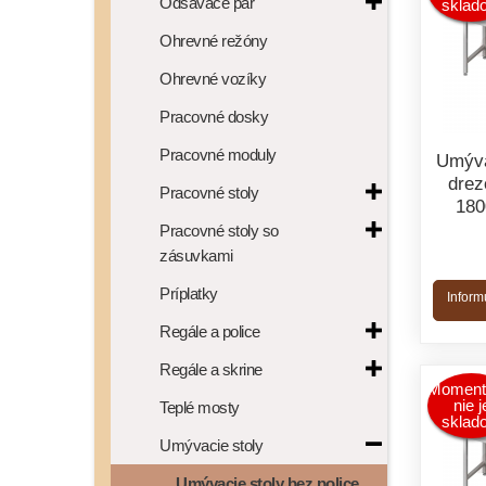
Odsávače pár
sklad
Ohrevné režóny
Ohrevné vozíky
Pracovné dosky
Pracovné moduly
Umýva
drez
Pracovné stoly
18
Pracovné stoly so
zásuvkami
Príplatky
Inform
Regále a police
Regále a skrine
Moment
nie j
Teplé mosty
sklad
Umývacie stoly
Umývacie stoly bez police