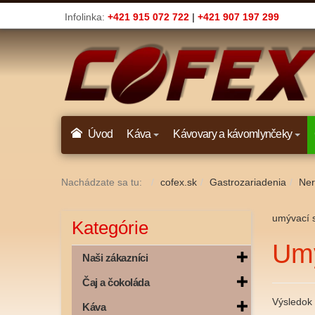
Infolinka:
+421 915 072 722
|
+421 907 197 299
Úvod
Káva
Kávovary a kávomlynčeky
Nachádzate sa tu:
cofex.sk
Gastrozariadenia
Ner
umývací s
Kategórie
Umý
Naši zákazníci
Čaj a čokoláda
Výsledok 
Káva