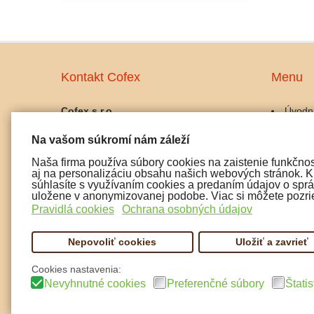
Kontakt Cofex
Menu
Cofex s.r.o.
Úvodn
prevádzka:
Káva
Na vašom súkromí nám záleží
Palackého 10, 911 01 Trenčín
Kávov
IČO: 45486042
Gastro
Naša firma používa súbory cookies na zaistenie funkčnos
IČ DPH: SK2023025356
Udržba
aj na personalizáciu obsahu našich webových stránok. Kl
Doplnk
súhlasíte s využívaním cookies a predaním údajov o správ
tel:
uložene v anonymizovanej podobe. Viac si môžete pozrie
Čaj a 
0915 072 722
Pravidlá cookies
Ochrana osobných údajov
Pochut
0907 197 299
Nepovoliť cookies
Uložiť a zavrieť
email: cofex@cofex.sk
Cookies nastavenia:
Nevyhnutné cookies
Preferenčné súbory
Štatis