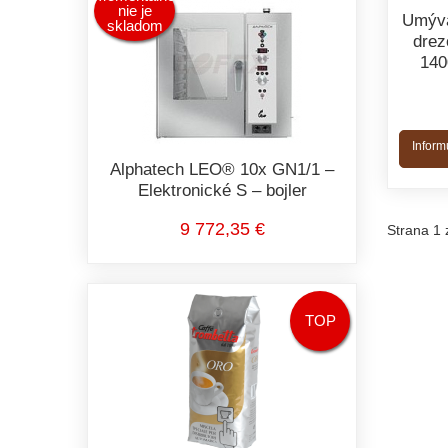
nie je
Umýva
skladom
drez
14
Inform
Alphatech LEO® 10x GN1/1 –
Elektronické S – bojler
9 772,35 €
Strana 1 
TOP