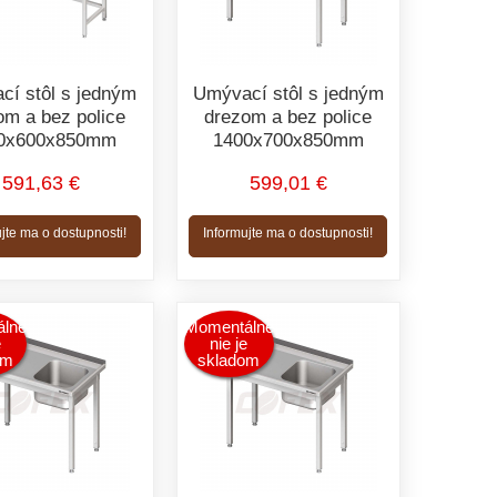
cí stôl s jedným
Umývací stôl s jedným
om a bez police
drezom a bez police
0x600x850mm
1400x700x850mm
591,63 €
599,01 €
jte ma o dostupnosti!
Informujte ma o dostupnosti!
lne
Momentálne
e
nie je
om
skladom