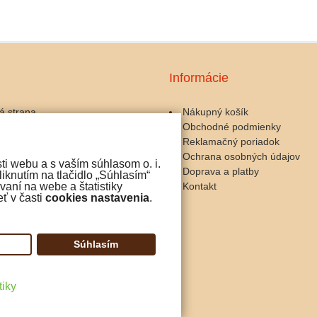
Informácie
á strana
Nákupný košík
Obchodné podmienky
ary a kávomlynčeky
Reklamačný poriadok
zariadenia
Ochrana osobných údajov
ti webu a s vaším súhlasom o. i.
 a servis
Doprava a platby
iknutím na tlačidlo „Súhlasím“
y ku káve
Kontakt
aní na webe a štatistiky
ť v časti
cookies nastavenia
.
čokoláda
iny
Súhlasím
tiky