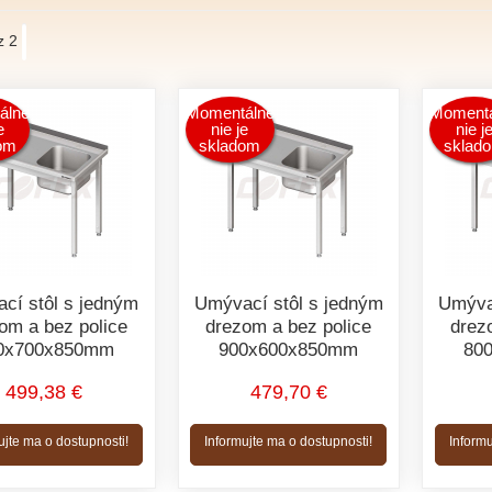
z 2
álne
Momentálne
Momentá
e
nie je
nie j
om
skladom
sklad
cí stôl s jedným
Umývací stôl s jedným
Umýva
om a bez police
drezom a bez police
drez
0x700x850mm
900x600x850mm
80
499,38 €
479,70 €
ujte ma o dostupnosti!
Informujte ma o dostupnosti!
Informu