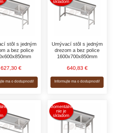
om
skladom
cí stôl s jedným
Umývací stôl s jedným
om a bez police
drezom a bez police
0x600x850mm
1600x700x850mm
627,30 €
640,83 €
jte ma o dostupnosti!
Informujte ma o dostupnosti!
lne
Momentálne
e
nie je
om
skladom