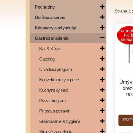
Pochutiny
Strana 1 
Údržba a servis
Kávovary a mlynčeky
Moment
nie j
Gastrozariadenia
sklad
Bar & Káva
Catering
Chladiaci program
Konvektomaty a pece
Umýva
drez
Kuchynský riad
90
Pizza program
Príprava potravín
Inform
Skladovanie & hygiena
Stolové zariadenia