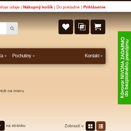
Moje údaje
|
Nákupný košík
|
Do pokladne
|
Prihlásenie
da
Pochutiny
Kontakt
ytok na mieru
na stránku
Zobraziť v: