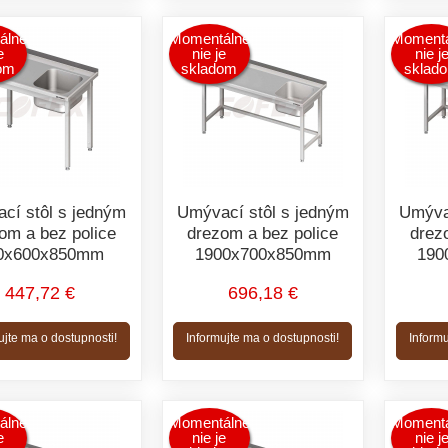
álne
Momentálne
Momentá
e
nie je
nie j
om
skladom
sklad
cí stôl s jedným
Umývací stôl s jedným
Umýva
om a bez police
drezom a bez police
drez
0x600x850mm
1900x700x850mm
190
447,72 €
696,18 €
ujte ma o dostupnosti!
Informujte ma o dostupnosti!
Informu
álne
Momentálne
Momentá
e
nie je
nie j