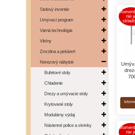
Stolový inventár
Moment
nie j
Umývací program
sklad
Varná technológia
Vitríny
Zmrzlina a pekáreň
Nerezový nábytok
Umýva
drez
Bufetové stoly
70
Chladenie
Drezy a umývacie stoly
Inform
Krytované stoly
Modulárny výdaj
Nástenné police a skrinky
Moment
nie j