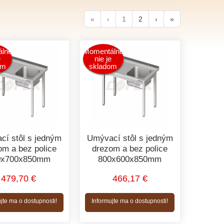
«
‹
1
2
›
»
lne
Momentálne
e
nie je
om
skladom
cí stôl s jedným
Umývací stôl s jedným
om a bez police
drezom a bez police
0x700x850mm
800x600x850mm
479,70 €
466,17 €
jte ma o dostupnosti!
Informujte ma o dostupnosti!