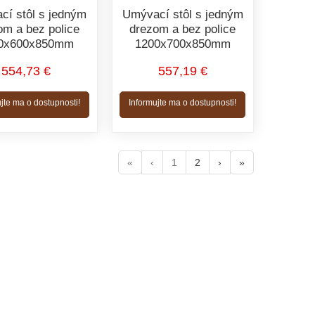
cí stôl s jedným
Umývací stôl s jedným
om a bez police
drezom a bez police
0x600x850mm
1200x700x850mm
554,73 €
557,19 €
jte ma o dostupnosti!
Informujte ma o dostupnosti!
«
‹
1
2
›
»