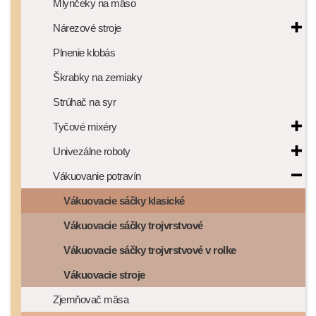
Mlynčeky na mäso
Nárezové stroje
Plnenie klobás
Škrabky na zemiaky
Strúhač na syr
Tyčové mixéry
Univezálne roboty
Vákuovanie potravín
Vákuovacie sáčky klasické
Vákuovacie sáčky trojvrstvové
Vákuovacie sáčky trojvrstvové v rolke
Vákuovacie stroje
Zjemňovač mäsa