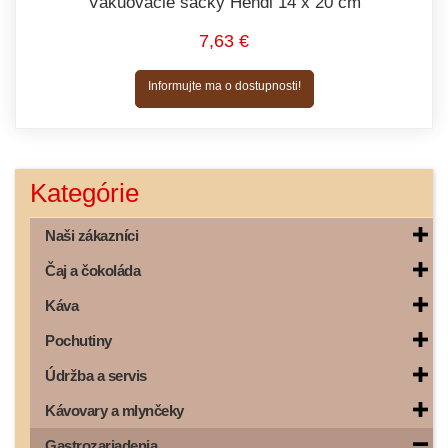
Vákuovacie sáčky Hendi 14 x 20 cm
7,63 €
Informujte ma o dostupnosti!
Kategórie
Naši zákazníci
Čaj a čokoláda
Káva
Pochutiny
Údržba a servis
Kávovary a mlynčeky
Gastrozariadenia