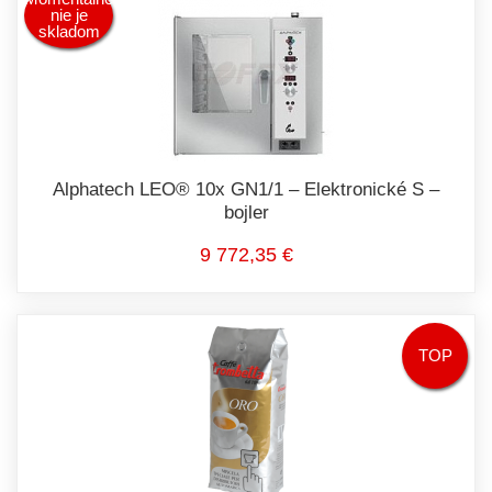
nie je
skladom
Alphatech LEO® 10x GN1/1 – Elektronické S –
bojler
9 772,35 €
TOP