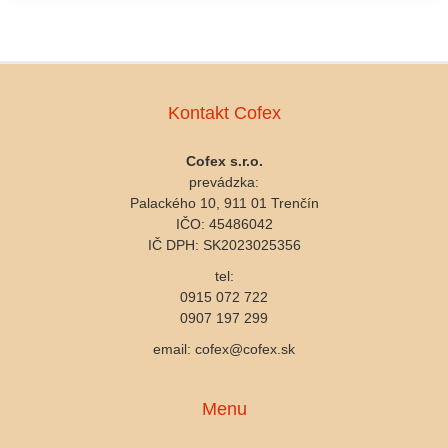
Kontakt Cofex
Cofex s.r.o.
prevádzka:
Palackého 10, 911 01 Trenčín
IČO: 45486042
IČ DPH: SK2023025356
tel:
0915 072 722
0907 197 299
email: cofex@cofex.sk
Menu