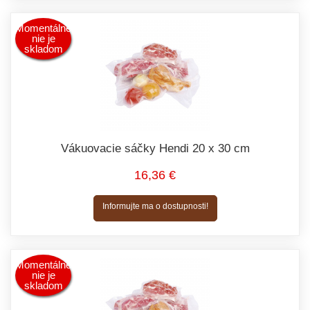
Momentálne
nie je
skladom
Vákuovacie sáčky Hendi 20 x 30 cm
16,36 €
Informujte ma o dostupnosti!
Momentálne
nie je
skladom