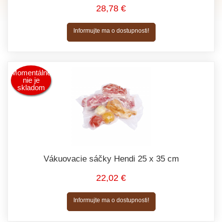
28,78 €
Informujte ma o dostupnosti!
Momentálne
nie je
skladom
Vákuovacie sáčky Hendi 25 x 35 cm
22,02 €
Informujte ma o dostupnosti!