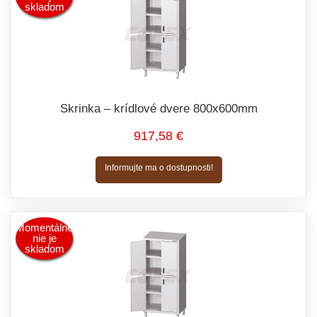
skladom
Skrinka – krídlové dvere 800x600mm
917,58 €
Informujte ma o dostupnosti!
Momentálne
nie je
skladom