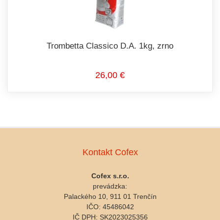
Trombetta Classico D.A. 1kg, zrno
26,00 €
Kontakt Cofex
Cofex s.r.o.
prevádzka:
Palackého 10, 911 01 Trenčín
IČO: 45486042
IČ DPH: SK2023025356