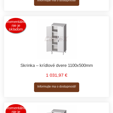
Informujte ma o dostupnosti!
Momentálne
nie je
skladom
Skrinka – krídlové dvere 1100x500mm
1 031,97 €
Informujte ma o dostupnosti!
Momentálne
nie je