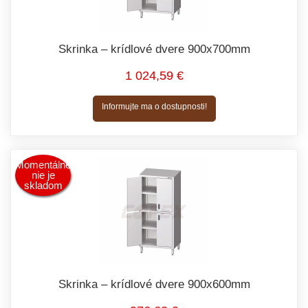
Skrinka – krídlové dvere 900x700mm
1 024,59 €
Informujte ma o dostupnosti!
Momentálne
nie je
skladom
Skrinka – krídlové dvere 900x600mm