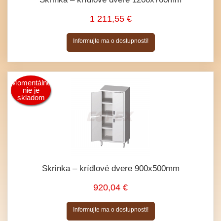
1 211,55 €
Informujte ma o dostupnosti!
Momentálne
nie je
skladom
Skrinka – krídlové dvere 900x500mm
920,04 €
Informujte ma o dostupnosti!