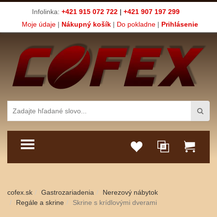
Infolinka:
+421 915 072 722
|
+421 907 197 299
Moje údaje
|
Nákupný košík
|
Do pokladne
|
Prihlásenie
TOGGLE MENU
cofex.sk
Gastrozariadenia
Nerezový nábytok
Regále a skrine
Skrine s krídlovými dverami