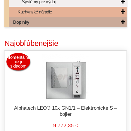
Systémy pre výdaj
Kuchynské náradie
Doplnky
Najobľúbenejšie
Momentálne
nie je
skladom
Alphatech LEO® 10x GN1/1 – Elektronické S –
bojler
9 772,35 €