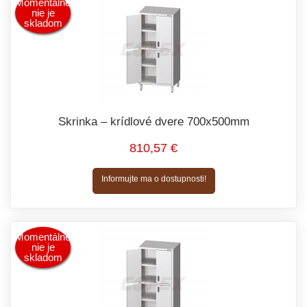
Momentálne
nie je
skladom
Skrinka – krídlové dvere 700x500mm
810,57 €
Informujte ma o dostupnosti!
Momentálne
nie je
skladom