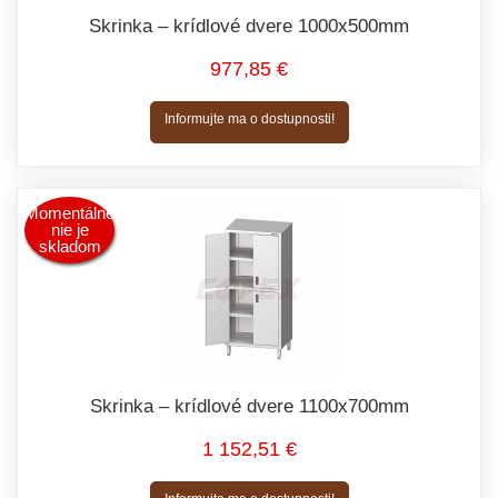
Skrinka – krídlové dvere 1000x500mm
977,85 €
Informujte ma o dostupnosti!
Momentálne
nie je
skladom
Skrinka – krídlové dvere 1100x700mm
1 152,51 €