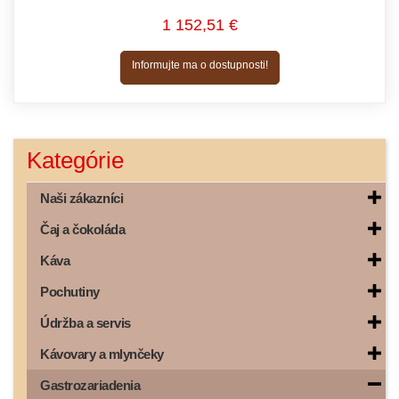
1 152,51 €
Informujte ma o dostupnosti!
Kategórie
Naši zákazníci
Čaj a čokoláda
Káva
Pochutiny
Údržba a servis
Kávovary a mlynčeky
Gastrozariadenia