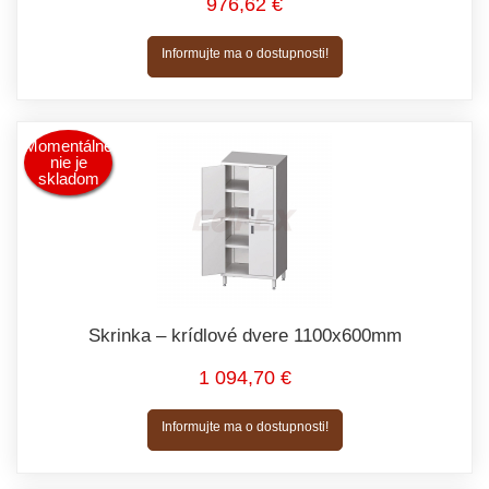
976,62 €
Informujte ma o dostupnosti!
Momentálne
nie je
skladom
Skrinka – krídlové dvere 1100x600mm
1 094,70 €
Informujte ma o dostupnosti!