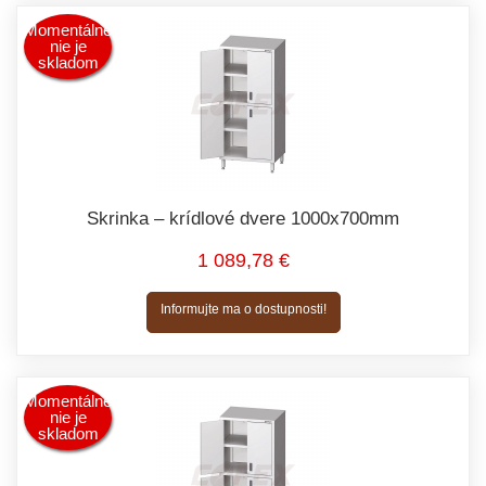
Momentálne
nie je
skladom
Skrinka – krídlové dvere 1000x700mm
1 089,78 €
Informujte ma o dostupnosti!
Momentálne
nie je
skladom