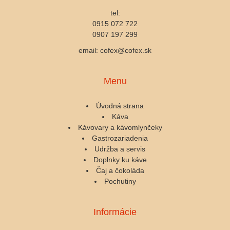
tel:
0915 072 722
0907 197 299
email: cofex@cofex.sk
Menu
Úvodná strana
Káva
Kávovary a kávomlynčeky
Gastrozariadenia
Udržba a servis
Doplnky ku káve
Čaj a čokoláda
Pochutiny
Informácie