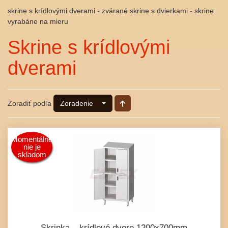
skrine s krídlovými dverami - zvárané skrine s dvierkami - skrine
vyrabáne na mieru
Skrine s krídlovými
dverami
Zoradiť podľa
Zoradenie
Momentálne
nie je
skladom
Skrinka – krídlové dvere 1200x700mm