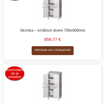
Skrinka – krídlové dvere 700x600mm
859,77 €
Informujte ma o dostupnosti!
Momentálne
nie je
skladom