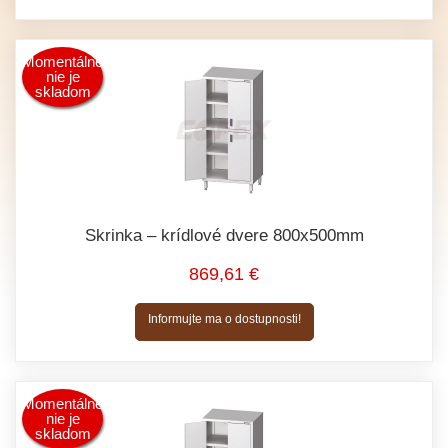
Momentálne
nie je
skladom
Skrinka – krídlové dvere 800x500mm
869,61 €
Informujte ma o dostupnosti!
Momentálne
nie je
skladom