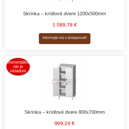
Skrinka – krídlové dvere 1200x500mm
1 089,78 €
Informujte ma o dostupnosti!
Momentálne
nie je
skladom
Skrinka – krídlové dvere 800x700mm
969,24 €