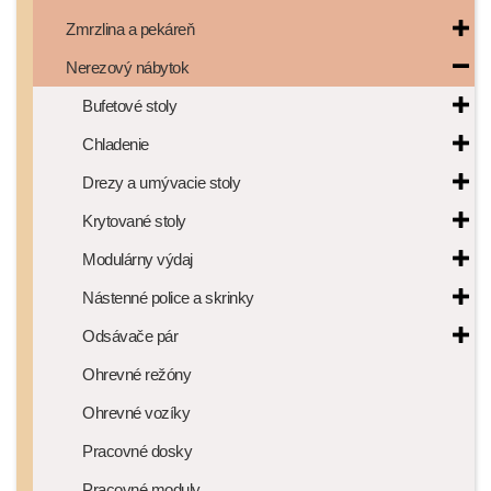
Zmrzlina a pekáreň
Nerezový nábytok
Bufetové stoly
Chladenie
Drezy a umývacie stoly
Krytované stoly
Modulárny výdaj
Nástenné police a skrinky
Odsávače pár
Ohrevné režóny
Ohrevné vozíky
Pracovné dosky
Pracovné moduly