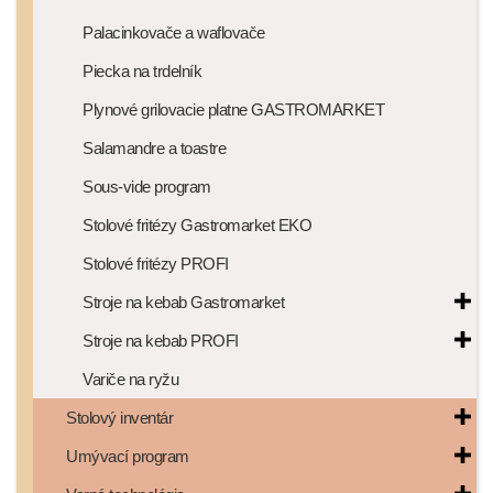
Palacinkovače a waflovače
Piecka na trdelník
Plynové grilovacie platne GASTROMARKET
Salamandre a toastre
Sous-vide program
Stolové fritézy Gastromarket EKO
Stolové fritézy PROFI
Stroje na kebab Gastromarket
Stroje na kebab PROFI
Variče na ryžu
Stolový inventár
Umývací program