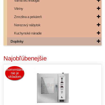
Varná technológia
Vitríny
Zmrzlina a pekáreň
Nerezový nábytok
Kuchynské náradie
Doplnky
Najobľúbenejšie
Momentálne
nie je
skladom