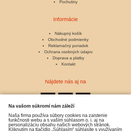
Pochutiny
Informácie
Nákupný košík
Obchodné podmienky
Reklamačný poriadok
Ochrana osobných údajov
Doprava a platby
Kontakt
Nájdete nás aj na
Na vašom súkromí nám záleží
Naša firma používa súbory cookies na zaistenie
Podporujeme platby:
funkčnosti webu a s vaším súhlasom o. i. aj na
personalizáciu obsahu našich webových stránok.
Kliknutím na tlačidlo „Súhlasím“ súhlasíte s využívaním