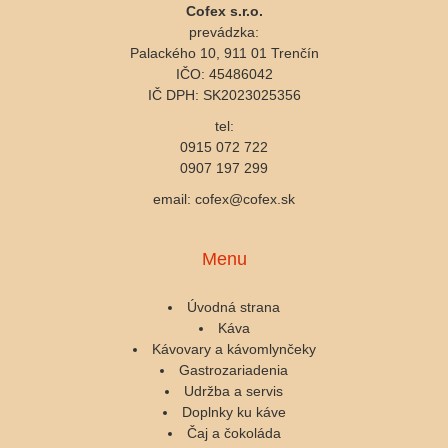
Cofex s.r.o.
prevádzka:
Palackého 10, 911 01 Trenčín
IČO: 45486042
IČ DPH: SK2023025356
tel:
0915 072 722
0907 197 299
email: cofex@cofex.sk
Menu
Úvodná strana
Káva
Kávovary a kávomlynčeky
Gastrozariadenia
Udržba a servis
Doplnky ku káve
Čaj a čokoláda