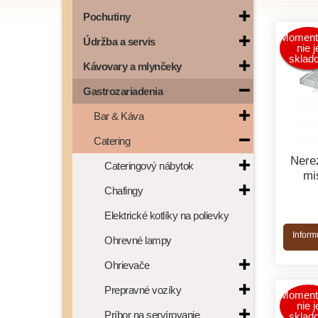
Pochutiny
Moment
Údržba a servis
nie j
sklad
Kávovary a mlynčeky
Gastrozariadenia
Bar & Káva
Catering
Nere
Cateringový nábytok
mi
Chafingy
Elektrické kotlíky na polievky
Inform
Ohrevné lampy
Ohrievače
Prepravné vozíky
Moment
nie j
Príbor na servírovanie
sklad