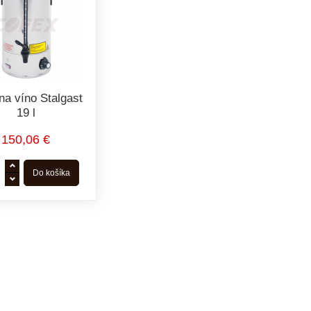
na víno Stalgast
19 l
150,06 €