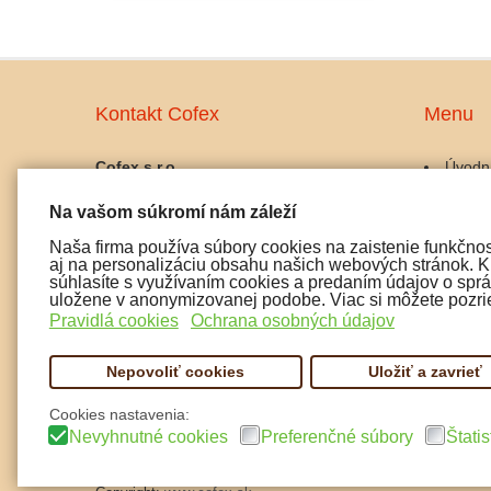
Kontakt Cofex
Menu
Cofex s.r.o.
Úvodn
prevádzka:
Káva
Na vašom súkromí nám záleží
Palackého 10, 911 01 Trenčín
Kávov
IČO: 45486042
Gastro
Naša firma používa súbory cookies na zaistenie funkčnos
IČ DPH: SK2023025356
Udržba
aj na personalizáciu obsahu našich webových stránok. Kl
Doplnk
súhlasíte s využívaním cookies a predaním údajov o správ
tel:
uložene v anonymizovanej podobe. Viac si môžete pozrie
Čaj a 
0915 072 722
Pravidlá cookies
Ochrana osobných údajov
Pochut
0907 197 299
Nepovoliť cookies
Uložiť a zavrieť
email: cofex@cofex.sk
Cookies nastavenia:
Nevyhnutné cookies
Preferenčné súbory
Štatis