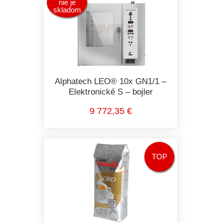
nie je
skladom
Alphatech LEO® 10x GN1/1 –
Elektronické S – bojler
9 772,35 €
TOP