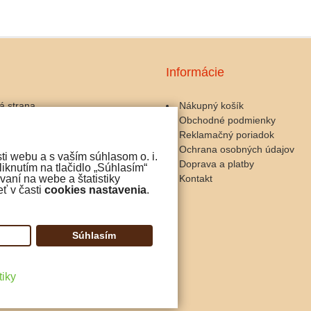
Informácie
á strana
Nákupný košík
Obchodné podmienky
ary a kávomlynčeky
Reklamačný poriadok
zariadenia
Ochrana osobných údajov
ti webu a s vaším súhlasom o. i.
 a servis
Doprava a platby
iknutím na tlačidlo „Súhlasím“
y ku káve
Kontakt
aní na webe a štatistiky
ť v časti
cookies nastavenia
.
čokoláda
iny
Súhlasím
tiky