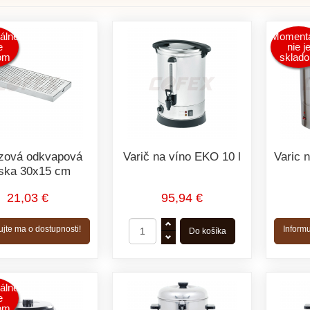
álne
Momentá
e
nie j
om
sklad
zová odkvapová
Varič na víno EKO 10 l
Varic 
ska 30x15 cm
21,03 €
95,94 €
ujte ma o dostupnosti!
Informu
álne
e
om