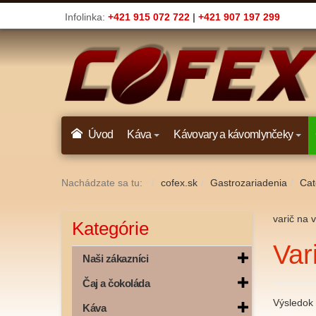
Infolinka:
+421 915 072 722
|
+421 907 197 299
Úvod
Káva
Kávovary a kávomlynčeky
Nachádzate sa tu:
cofex.sk
Gastrozariadenia
Cat
varič na v
Kategórie
Var
Naši zákazníci
Čaj a čokoláda
Výsledok 
Káva