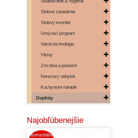
Skladovanie & hygiena
Stolové zariadenia
Stolový inventár
Umývací program
Varná technológia
Vitríny
Zmrzlina a pekáreň
Nerezový nábytok
Kuchynské náradie
Doplnky
Najobľúbenejšie
Momentálne