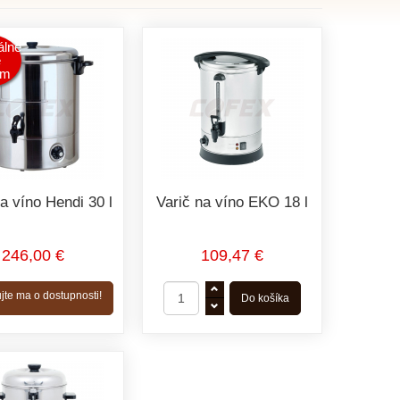
lne
e
om
na víno Hendi 30 l
Varič na víno EKO 18 l
246,00 €
109,47 €
jte ma o dostupnosti!