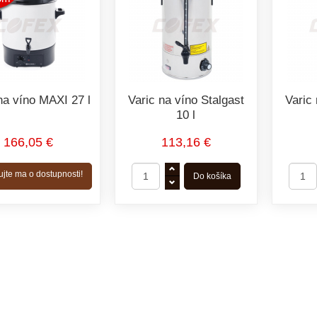
na víno MAXI 27 l
Varic na víno Stalgast
Varic 
10 l
166,05 €
113,16 €
ujte ma o dostupnosti!