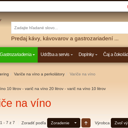
Predaj kávy, kávovarov a gastrozariadení ...
Gastrozariadenia
Udržba a servis
Doplnky
Čaj a čokolá
ering
Variče na víno a perkolátory
Variče na víno
íno 10 litrov - varič na víno 20 litrov - varič na víno 10 litrov
iče na víno
1 - 7 z 7
Zoradiť podľa
Výrobca
Zoradenie
Zvoľ v