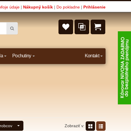
Moje údaje
|
Nákupný košík
|
Do pokladne
|
Prihlásenie
da
Pochutiny
Kontakt
Zobraziť v:
ýrobcov