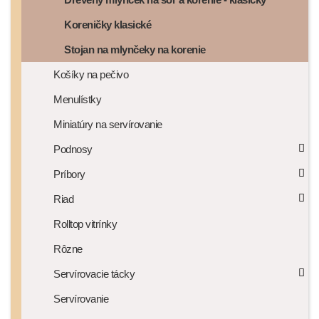
Koreničky klasické
Stojan na mlynčeky na korenie
Košíky na pečivo
Menulístky
Miniatúry na servírovanie
Podnosy
Príbory
Riad
Rolltop vitrínky
Rôzne
Servírovacie tácky
Servírovanie