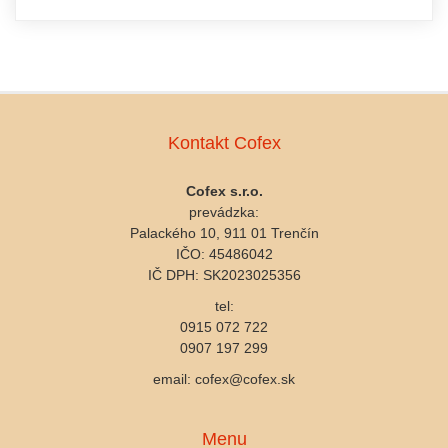
Kontakt Cofex
Cofex s.r.o.
prevádzka:
Palackého 10, 911 01 Trenčín
IČO: 45486042
IČ DPH: SK2023025356
tel:
0915 072 722
0907 197 299
email: cofex@cofex.sk
Menu