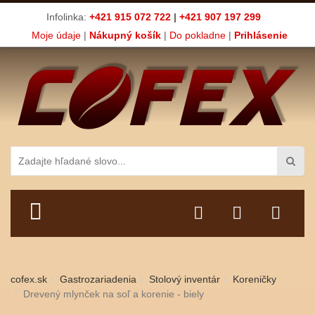
Infolinka:
+421 915 072 722
|
+421 907 197 299
Moje údaje
|
Nákupný košík
|
Do pokladne
|
Prihlásenie
TOGGLE MENU
cofex.sk
Gastrozariadenia
Stolový inventár
Koreničky
Drevený mlynček na soľ a korenie - biely