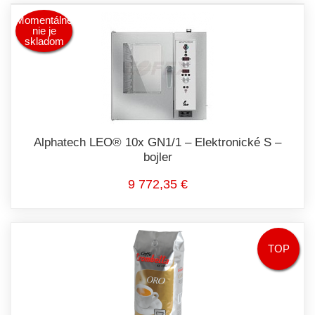
Momentálne
nie je
skladom
Alphatech LEO® 10x GN1/1 – Elektronické S –
bojler
9 772,35 €
TOP