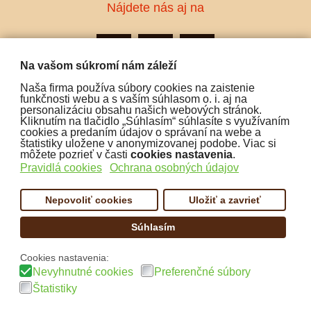
Nájdete nás aj na
Na vašom súkromí nám záleží
Naša firma používa súbory cookies na zaistenie
Podporujeme platby:
funkčnosti webu a s vaším súhlasom o. i. aj na
personalizáciu obsahu našich webových stránok.
Kliknutím na tlačidlo „Súhlasím“ súhlasíte s využívaním
cookies a predaním údajov o správaní na webe a
štatistiky uložene v anonymizovanej podobe. Viac si
môžete pozrieť v časti
cookies nastavenia
.
Pravidlá cookies
Ochrana osobných údajov
Nepovoliť cookies
Uložiť a zavrieť
Súhlasím
Copyright:
www.cofex.sk
Cookies nastavenia:
Nevyhnutné cookies
Preferenčné súbory
Štatistiky
Design a realizácia: TreborPlus.sk