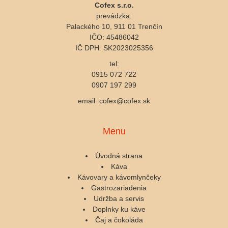
Cofex s.r.o.
prevádzka:
Palackého 10, 911 01 Trenčín
IČO: 45486042
IČ DPH: SK2023025356
tel:
0915 072 722
0907 197 299
email: cofex@cofex.sk
Menu
Úvodná strana
Káva
Kávovary a kávomlynčeky
Gastrozariadenia
Udržba a servis
Doplnky ku káve
Čaj a čokoláda