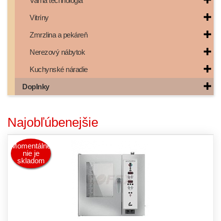
Varná technológia
Vitríny
Zmrzlina a pekáreň
Nerezový nábytok
Kuchynské náradie
Doplnky
Najobľúbenejšie
Momentálne
nie je
skladom