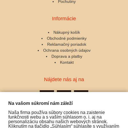
Pochutiny
Informácie
Nákupný košík
Obchodné podmienky
Reklamačný poriadok
Ochrana osobných údajov
Doprava a platby
Kontakt
Nájdete nás aj na
Na vašom súkromí nám záleží
Naša firma používa súbory cookies na zaistenie
Podporujeme platby:
funkčnosti webu a s vaším súhlasom o. i. aj na
personalizáciu obsahu našich webových stránok.
Kliknutím na tlačidlo „Súhlasím“ súhlasíte s využívaním