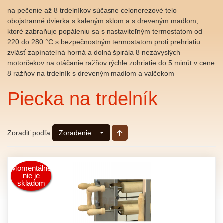
na pečenie až 8 trdelníkov súčasne celonerezové telo
obojstranné dvierka s kaleným sklom a s dreveným madlom,
ktoré zabraňuje popáleniu sa s nastaviteľným termostatom od
220 do 280 °C s bezpečnostným termostatom proti prehriatiu
zvlásť zapínateľná horná a dolná špirála 8 nezávyslých
motorčekov na otáčanie ražňov rýchle zohriatie do 5 minút v cene
8 ražňov na trdelník s dreveným madlom a valčekom
Piecka na trdelník
Zoradiť podľa
Zoradenie
Momentálne
nie je
skladom