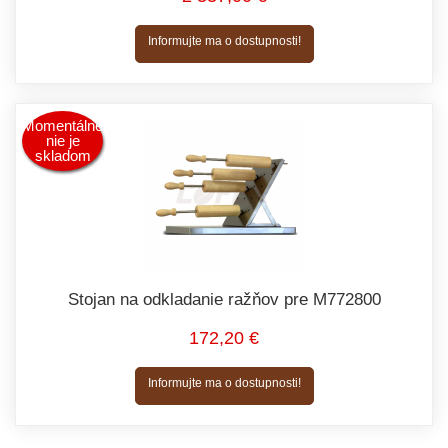
Informujte ma o dostupnosti!
Momentálne
nie je
skladom
Stojan na odkladanie ražňov pre M772800
172,20 €
Informujte ma o dostupnosti!