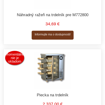
Náhradný ražeň na trdelník pre M772800
34,69 €
Informujte ma o dostupnosti!
Momentálne
nie je
skladom
Piecka na trdelník
2 337,00 €