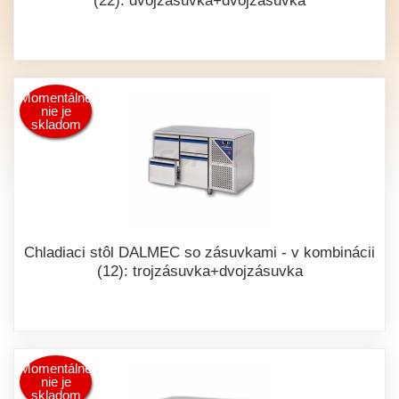
(22): dvojzásuvka+dvojzásuvka
Momentálne
nie je
skladom
Chladiaci stôl DALMEC so zásuvkami - v kombinácii
(12): trojzásuvka+dvojzásuvka
Momentálne
nie je
skladom