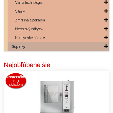
Varná technológia
Vitríny
Zmrzlina a pekáreň
Nerezový nábytok
Kuchynské náradie
Doplnky
Najobľúbenejšie
Momentálne
nie je
skladom