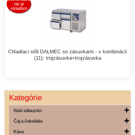
nie je
skladom
Chladiaci stôl DALMEC so zásuvkami - v kombinácii
(11): trojzásuvka+trojzásuvka
Kategórie
Naši zákazníci
Čaj a čokoláda
Káva