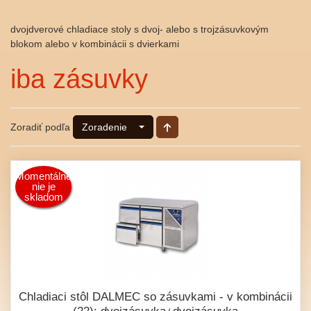
dvojdverové chladiace stoly s dvoj- alebo s trojzásuvkovým
blokom alebo v kombinácii s dvierkami
iba zásuvky
Zoradiť podľa
Zoradenie
Momentálne
nie je
skladom
Chladiaci stôl DALMEC so zásuvkami - v kombinácii