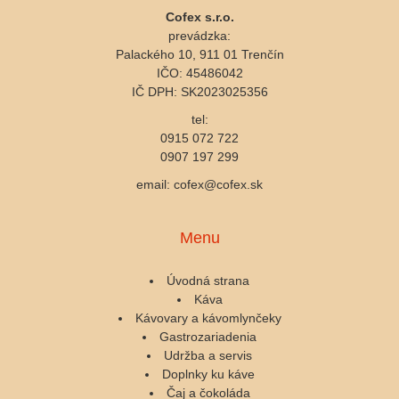
Cofex s.r.o.
prevádzka:
Palackého 10, 911 01 Trenčín
IČO: 45486042
IČ DPH: SK2023025356
tel:
0915 072 722
0907 197 299
email: cofex@cofex.sk
Menu
Úvodná strana
Káva
Kávovary a kávomlynčeky
Gastrozariadenia
Udržba a servis
Doplnky ku káve
Čaj a čokoláda