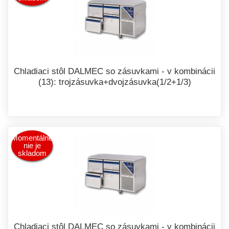
Chladiaci stôl DALMEC so zásuvkami - v kombinácii
(13): trojzásuvka+dvojzásuvka(1/2+1/3)
Momentálne
nie je
skladom
Chladiaci stôl DALMEC so zásuvkami - v kombinácii