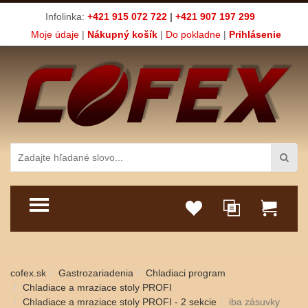
Infolinka:
+421 915 072 722
|
+421 907 197 299
Moje údaje
|
Nákupný košík
|
Do pokladne
|
Prihlásenie
TOGGLE MENU
cofex.sk
Gastrozariadenia
Chladiaci program
Chladiace a mraziace stoly PROFI
Chladiace a mraziace stoly PROFI - 2 sekcie
iba zásuvky