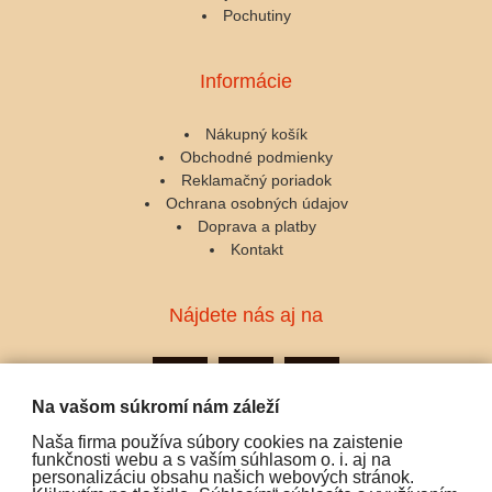
Pochutiny
Informácie
Nákupný košík
Obchodné podmienky
Reklamačný poriadok
Ochrana osobných údajov
Doprava a platby
Kontakt
Nájdete nás aj na
Na vašom súkromí nám záleží
Naša firma používa súbory cookies na zaistenie
Podporujeme platby:
funkčnosti webu a s vaším súhlasom o. i. aj na
personalizáciu obsahu našich webových stránok.