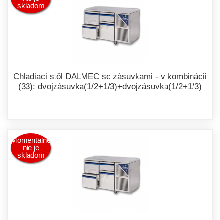
skladom
Chladiaci stôl DALMEC so zásuvkami - v kombinácii
(33): dvojzásuvka(1/2+1/3)+dvojzásuvka(1/2+1/3)
Momentálne
nie je
skladom