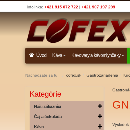
Infolinka:
+421 915 072 722
|
+421 907 197 299
Úvod
Káva
Kávovary a kávomlynčeky
Nachádzate sa tu:
cofex.sk
Gastrozariadenia
Kuc
Gastroná
Kategórie
GN
Naši zákazníci
Čaj a čokoláda
Výsledok 
Káva