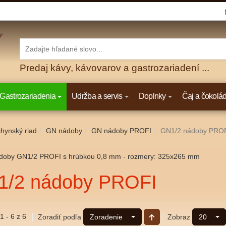
Predaj kávy, kávovarov a gastrozariadení ...
Gastrozariadenia
Udržba a servis
Doplnky
Čaj a čokolá
hynský riad
GN nádoby
GN nádoby PROFI
GN1/2 nádoby PRO
doby GN1/2 PROFI s hrúbkou 0,8 mm - rozmery: 325x265 mm
1/2 nádoby PROFI
1 - 6 z 6
Zoradiť podľa
Zobraz
Zoradenie
20