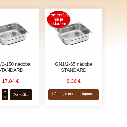
Momentálne
nie je
skladom
/2-150 nádoba
GN1/2-65 nádoba
STANDARD
STANDARD
17,84 €
8,36 €
Informujte ma o dostupnosti!