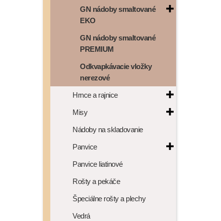
GN nádoby smaltované
EKO
GN nádoby smaltované
PREMIUM
Odkvapkávacie vložky
nerezové
Hrnce a rajnice
Misy
Nádoby na skladovanie
Panvice
Panvice liatinové
Rošty a pekáče
Špeciálne rošty a plechy
Vedrá