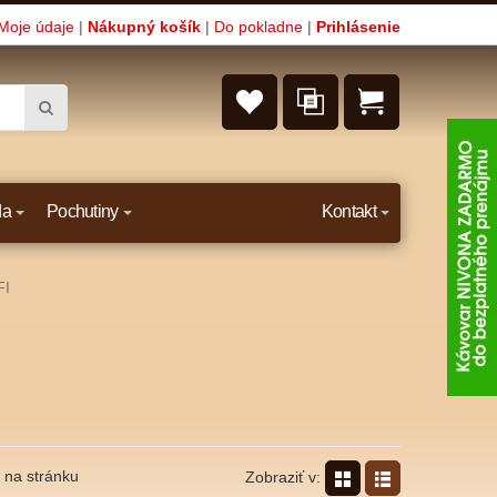
Moje údaje
|
Nákupný košík
|
Do pokladne
|
Prihlásenie
da
Pochutiny
Kontakt
FI
na stránku
Zobraziť v: