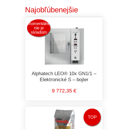
Najobľúbenejšie
Momentálne
nie je
skladom
Alphatech LEO® 10x GN1/1 –
Elektronické S – bojler
9 772,35 €
TOP