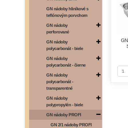
GN nádoby hliníkové s
teflónovým porvchom
GN nádoby
perforované
GN
GN nádoby
polycarbonát - biele
GN nádoby
polycarbonát - čierne
GN nádoby
polycarbonát -
transparentné
GN nádoby
polypropylén - biele
GN nádoby PROFI
GN 2/1 nádoby PROFI