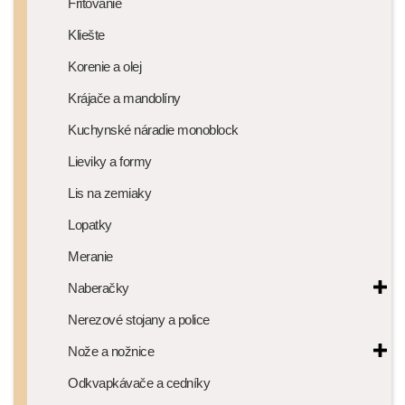
Fritovanie
Kliešte
Korenie a olej
Krájače a mandolíny
Kuchynské náradie monoblock
Lieviky a formy
Lis na zemiaky
Lopatky
Meranie
Naberačky
Nerezové stojany a police
Nože a nožnice
Odkvapkávače a cedníky