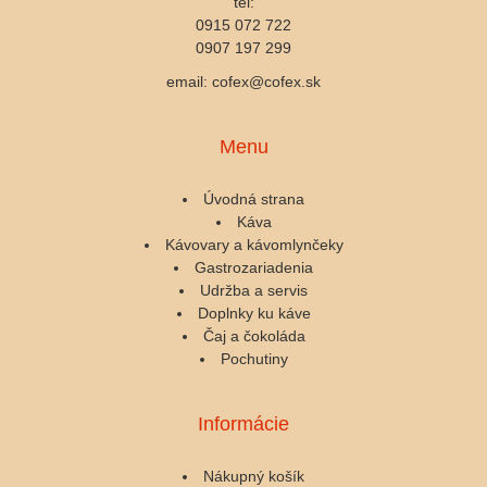
tel:
0915 072 722
0907 197 299
email: cofex@cofex.sk
Menu
Úvodná strana
Káva
Kávovary a kávomlynčeky
Gastrozariadenia
Udržba a servis
Doplnky ku káve
Čaj a čokoláda
Pochutiny
Informácie
Nákupný košík