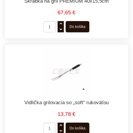
Škrabka na gril PREMIUM 40x15,5cm
67,65 €
Vidlička grilovacia so „soft“ rukoväťou
13,78 €