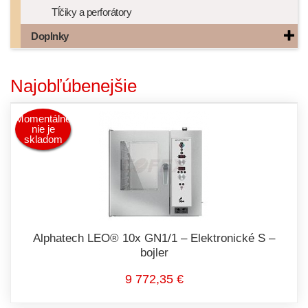
Tĺčiky a perforátory
Doplnky
Najobľúbenejšie
Momentálne
nie je
skladom
Alphatech LEO® 10x GN1/1 – Elektronické S –
bojler
9 772,35 €