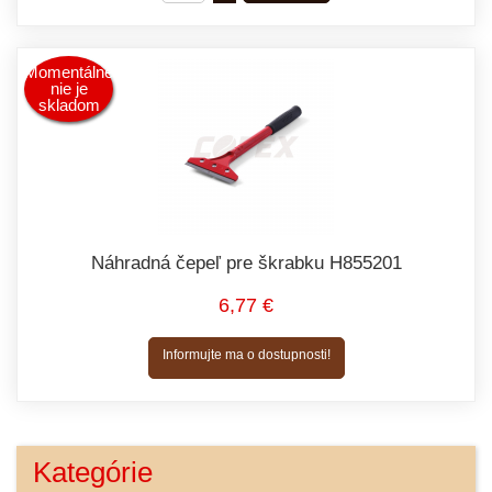
Momentálne
nie je
skladom
Náhradná čepeľ pre škrabku H855201
6,77 €
Informujte ma o dostupnosti!
Kategórie