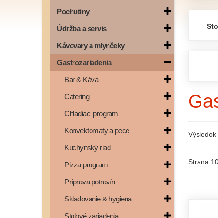
Pochutiny
Sto
Údržba a servis
Kávovary a mlynčeky
Gastrozariadenia
Bar & Káva
Gas
Catering
Chladiaci program
Konvektomaty a pece
Výsledok 
Kuchynský riad
Strana 10
Pizza program
Príprava potravín
Skladovanie & hygiena
Stolové zariadenia