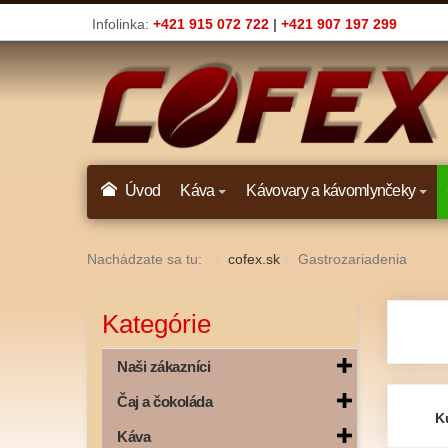
Infolinka:
+421 915 072 722
|
+421 907 197 299
Úvod
Káva
Kávovary a kávomlynčeky
Nachádzate sa tu:
cofex.sk
Gastrozariadenia
Kategórie
Naši zákazníci
Čaj a čokoláda
K
Káva