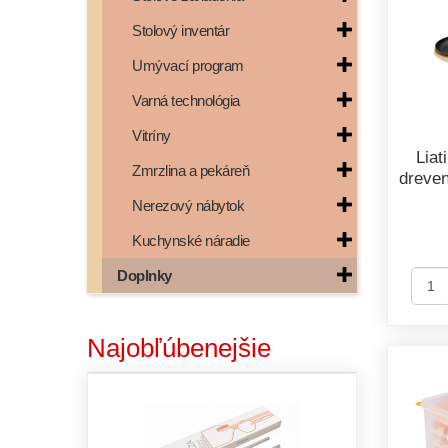
Stolový inventár
Umývací program
Varná technológia
Vitríny
Liat
Zmrzlina a pekáreň
dreve
Nerezový nábytok
Kuchynské náradie
Doplnky
Najobľúbenejšie