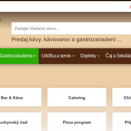
Predaj kávy, kávovarov a gastrozariadení ...
Gastrozariadenia
Udržba a servis
Doplnky
Čaj a čokolá
Bar & Káva
Catering
Chl
uchynský riad
Pizza program
Prí