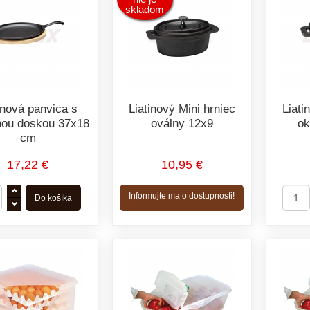
skladom
inová panvica s
Liatinový Mini hrniec
Liati
nou doskou 37x18
oválny 12x9
ok
cm
17,22 €
10,95 €
Informujte ma o dostupnosti!