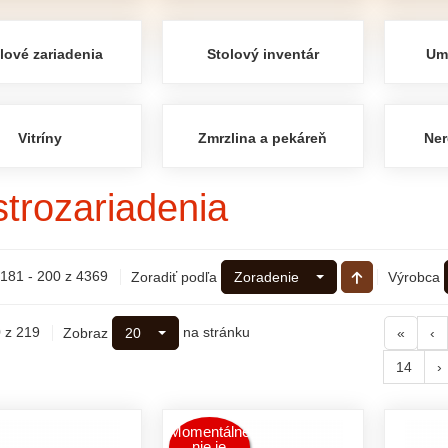
lové zariadenia
Stolový inventár
Um
Vitríny
Zmrzlina a pekáreň
Ner
trozariadenia
181 - 200 z 4369
Zoradiť podľa
Výrobca
Zoradenie
 z 219
na stránku
Zobraz
20
«
‹
14
›
Momentálne
nie je