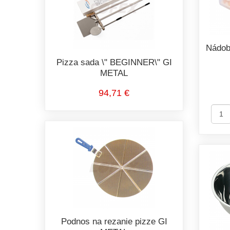
Nádob
Pizza sada \" BEGINNER\" GI
METAL
94,71 €
Podnos na rezanie pizze GI