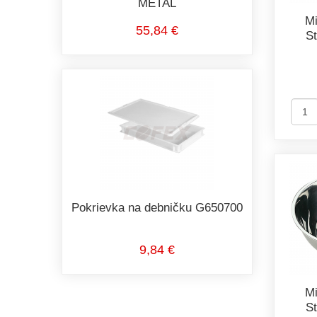
METAL
Mi
55,84 €
S
Pokrievka na debničku G650700
9,84 €
Mi
S