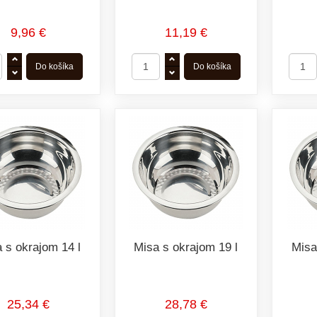
9,96 €
11,19 €
 s okrajom 14 l
Misa s okrajom 19 l
Misa
25,34 €
28,78 €