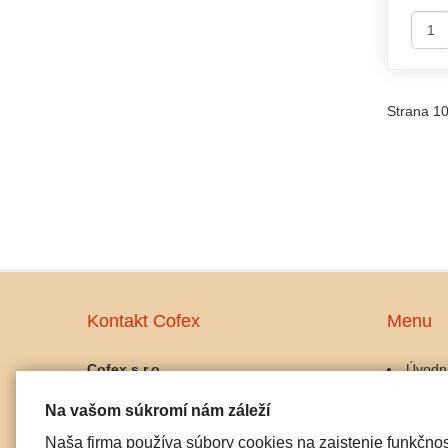
Strana 10
Kontakt Cofex
Menu
Cofex s.r.o.
Úvodn
prevádzka:
Káva
Na vašom súkromí nám záleží
Palackého 10, 911 01 Trenčín
Kávov
IČO: 45486042
Gastro
Naša firma používa súbory cookies na zaistenie funkčnos