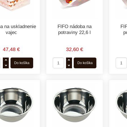
a na uskladnenie
FIFO nádoba na
FI
vajec
potraviny 22,6 l
p
47,48 €
32,60 €