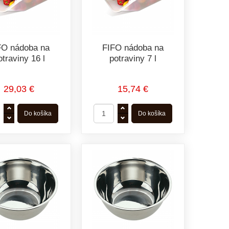
FO nádoba na
FIFO nádoba na
otraviny 16 l
potraviny 7 l
29,03 €
15,74 €