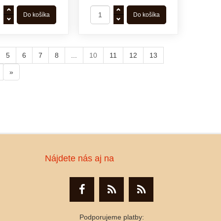
5
6
7
8
...
10
11
12
13
»
Nájdete nás aj na
Podporujeme platby: