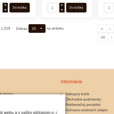
 z 219
na stránku
Zobraz
20
«
‹
14
›
Informácie
á strana
Nákupný košík
Obchodné podmienky
ary a kávomlynčeky
Reklamačný poriadok
zariadenia
Ochrana osobných údajov
ti webu a s vaším súhlasom o. i.