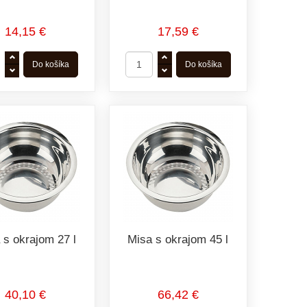
14,15 €
17,59 €
 s okrajom 27 l
Misa s okrajom 45 l
40,10 €
66,42 €