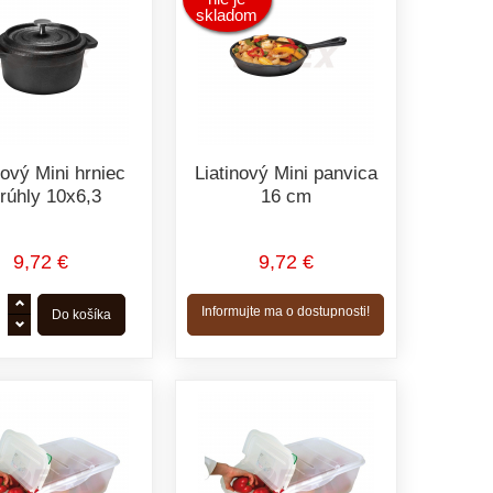
skladom
nový Mini hrniec
Liatinový Mini panvica
rúhly 10x6,3
16 cm
9,72 €
9,72 €
Informujte ma o dostupnosti!