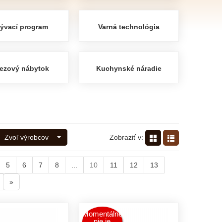
ývací program
Varná technológia
ezový nábytok
Kuchynské náradie
Zobraziť v:
Zvoľ výrobcov
5
6
7
8
...
10
11
12
13
»
Momentálne
nie je