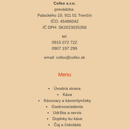
Cofex s.r.o.
prevádzka:
Palackého 10, 911 01 Trenčín
IČO: 45486042
IČ DPH: SK2023025356
tel:
0915 072 722
0907 197 299
email: cofex@cofex.sk
Menu
Úvodná strana
Káva
Kávovary a kávomlynčeky
Gastrozariadenia
Udržba a servis
Doplnky ku káve
Čaj a čokoláda