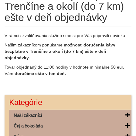
Trenčíne a okolí (do 7 km)
ešte v deň objednávky
Podrobnosti
V rámci skvalitňovania služieb sme si pre Vás pripravili novinku.
Našim zákazníkom ponúkame
možnosť doručenia kávy
bezplatne v Trenčíne a okolí
(do 7 km) ešte v deň
objednávky.
Tovar objednaný do 11:00 hodiny v hodnote minimálne 50 eur,
Vám
doručíme ešte v ten deň.
Kategórie
Naši zákazníci
Čaj a čokoláda