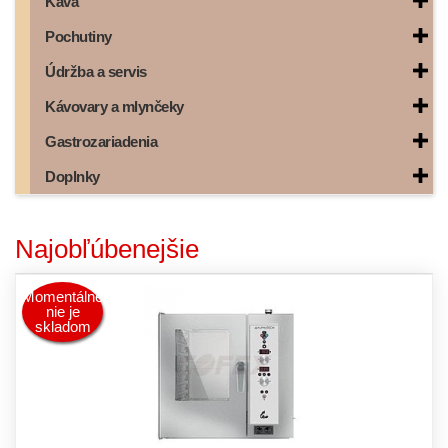
Káva
Pochutiny
Údržba a servis
Kávovary a mlynčeky
Gastrozariadenia
Doplnky
Najobľúbenejšie
Momentálne
nie je
skladom