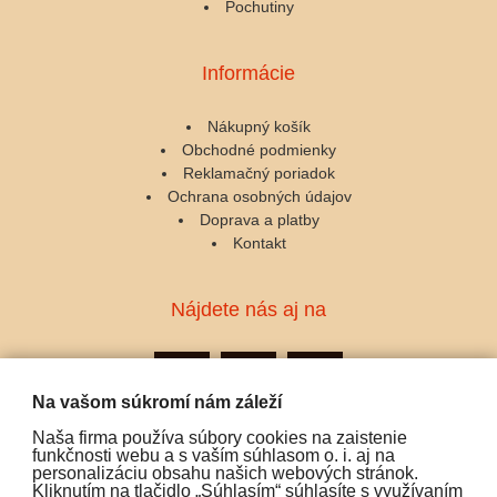
Pochutiny
Informácie
Nákupný košík
Obchodné podmienky
Reklamačný poriadok
Ochrana osobných údajov
Doprava a platby
Kontakt
Nájdete nás aj na
Na vašom súkromí nám záleží
Naša firma používa súbory cookies na zaistenie
Podporujeme platby:
funkčnosti webu a s vaším súhlasom o. i. aj na
personalizáciu obsahu našich webových stránok.
Kliknutím na tlačidlo „Súhlasím“ súhlasíte s využívaním