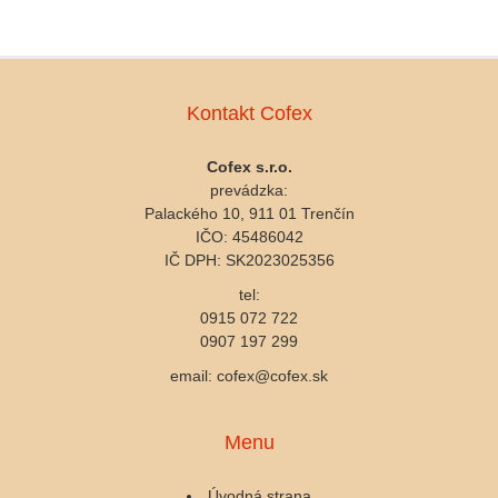
Kontakt Cofex
Cofex s.r.o.
prevádzka:
Palackého 10, 911 01 Trenčín
IČO: 45486042
IČ DPH: SK2023025356
tel:
0915 072 722
0907 197 299
email: cofex@cofex.sk
Menu
Úvodná strana