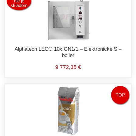
nie je
skladom
Alphatech LEO® 10x GN1/1 – Elektronické S –
bojler
9 772,35 €
TOP