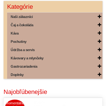
Kategórie
Naši zákazníci
Čaj a čokoláda
Káva
Pochutiny
Údržba a servis
Kávovary a mlynčeky
Gastrozariadenia
Doplnky
Najobľúbenejšie
Momentálne