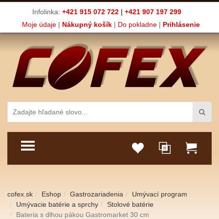
Infolinka:
+421 915 072 722
|
+421 907 197 299
Moje údaje
|
Nákupný košík
|
Do pokladne
|
Prihlásenie
TOGGLE MENU
cofex.sk
Eshop
Gastrozariadenia
Umývací program
Umývacie batérie a sprchy
Stolové batérie
Bateria s dlhou pákou Gastromarket 30 cm