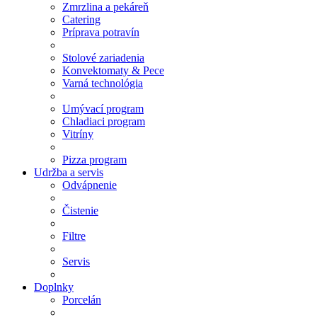
Zmrzlina a pekáreň
Catering
Príprava potravín
Stolové zariadenia
Konvektomaty & Pece
Varná technológia
Umývací program
Chladiaci program
Vitríny
Pizza program
Udržba a servis
Odvápnenie
Čistenie
Filtre
Servis
Doplnky
Porcelán