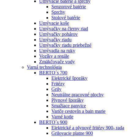
Umývacie batérie a sprchy
Senzorové batérie
Sprchy
Stolové batérie
Umývacie koše
Umývačky na čierny riad
Umývačky pohárov
Umývačky riadu
Umývačky riadu priebežné
Umývadla na ruky
Vozíky a regále
Zmäkčovače vody
Varná technológia
BERTO´s 700
Elektrické šporáky
Fritézy
Grily
Neutrálne pracovné plochy
Plynové šporáky
Smažiace panvice
Variče cestovín a bain marie
Varné kotle
BERTO´s 900
Elektrické a plynové fritézy 900- rada
Grilovacie platne 900