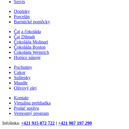
Servis
Doplnky
Porcelán
Baristické pomôcky
Čaj a čokoláda
Čaj Dilmah
Čokoláda Molinari
Čokoláda Boston
Čokoláda Weinrich
Horúce nápoje
Pochutiny
Cukor
Sušienky
Mandle
Olivový olej
Kontakt
Virtuálna prehliadka
Poslať správu
Vernostný program
Infolinka:
+421 915 072 722
|
+421 907 197 299