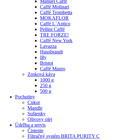
Manuel Caffé
Caffé Molinari
Caffé Trombetta
MOKAFLOR
Caffé L´Antico
Pellini Caffé
TRE FORZE!
Caffé New York
Lavazza
Hausbrandt
Illy
Bristot
Caffé Mauro
Zrnková káva
1000 g
250 g
500 g
Pochutiny
Cukor
Mandle
Sušienky
Olivovy olej
Údržba a servis
Čistenie
Filtračný systém BRITA PURITY C