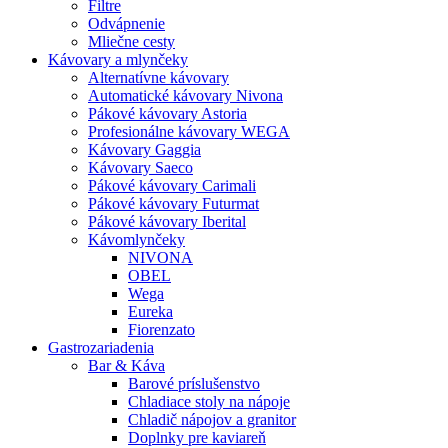
Filtre
Odvápnenie
Mliečne cesty
Kávovary a mlynčeky
Alternatívne kávovary
Automatické kávovary Nivona
Pákové kávovary Astoria
Profesionálne kávovary WEGA
Kávovary Gaggia
Kávovary Saeco
Pákové kávovary Carimali
Pákové kávovary Futurmat
Pákové kávovary Iberital
Kávomlynčeky
NIVONA
OBEL
Wega
Eureka
Fiorenzato
Gastrozariadenia
Bar & Káva
Barové príslušenstvo
Chladiace stoly na nápoje
Chladič nápojov a granitor
Doplnky pre kaviareň