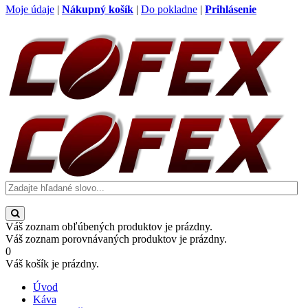
Moje údaje
|
Nákupný košík
|
Do pokladne
|
Prihlásenie
Toggle
Váš zoznam obľúbených produktov je prázdny.
menu
Váš zoznam porovnávaných produktov je prázdny.
0
Váš košík je prázdny.
Úvod
Káva