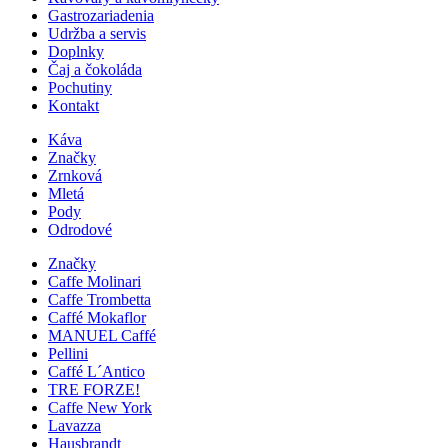
Gastrozariadenia
Udržba a servis
Doplnky
Čaj a čokoláda
Pochutiny
Kontakt
Káva
Značky
Zrnková
Mletá
Pody
Odrodové
Značky
Caffe Molinari
Caffe Trombetta
Caffé Mokaflor
MANUEL Caffé
Pellini
Caffé L´Antico
TRE FORZE!
Caffe New York
Lavazza
Hausbrandt