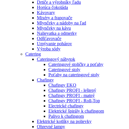
Drtiče a výrobníky ľadu
Horúca čokoláda
Kávovary
Mixéry a frapovače
Mlynčeky a nádoby na ľad
Mlynčeky na kávu
Nalievatka a odmerky
Odšťavovače
Umývanie pohárov
Výroba sódy
Catering
Cateringový nábytok
Cateringové stoličky a poťahy
Cateringové stoly
Poťahy na cateringové stoly
Chafingy
Chafingy EKO
Chafingy PROFI - leštený
Chafingy PROFI - matný
Chafingy PROFI - Roll-Top
Electrické chafingy
Elektrické špirály k chafingom
Palivo k chafingom
Elektrické kotlíky na polievky
Ohrevné lampy