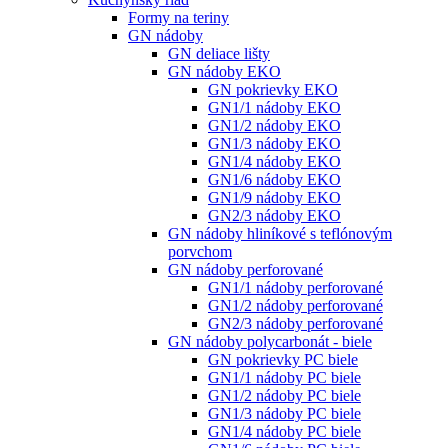
Formy na teriny
GN nádoby
GN deliace lišty
GN nádoby EKO
GN pokrievky EKO
GN1/1 nádoby EKO
GN1/2 nádoby EKO
GN1/3 nádoby EKO
GN1/4 nádoby EKO
GN1/6 nádoby EKO
GN1/9 nádoby EKO
GN2/3 nádoby EKO
GN nádoby hliníkové s teflónovým
porvchom
GN nádoby perforované
GN1/1 nádoby perforované
GN1/2 nádoby perforované
GN2/3 nádoby perforované
GN nádoby polycarbonát - biele
GN pokrievky PC biele
GN1/1 nádoby PC biele
GN1/2 nádoby PC biele
GN1/3 nádoby PC biele
GN1/4 nádoby PC biele