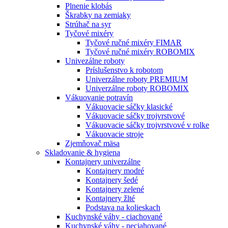
Plnenie klobás
Škrabky na zemiaky
Strúhač na syr
Tyčové mixéry
Tyčové ručné mixéry FIMAR
Tyčové ručné mixéry ROBOMIX
Univezálne roboty
Príslušenstvo k robotom
Univerzálne roboty PREMIUM
Univerzálne roboty ROBOMIX
Vákuovanie potravín
Vákuovacie sáčky klasické
Vákuovacie sáčky trojvrstvové
Vákuovacie sáčky trojvrstvové v rolke
Vákuovacie stroje
Zjemňovač mäsa
Skladovanie & hygiena
Kontajnery univerzálne
Kontajnery modré
Kontajnery šedé
Kontajnery zelené
Kontajnery žlté
Podstava na kolieskach
Kuchynské váhy - ciachované
Kuchynské váhy - neciahované