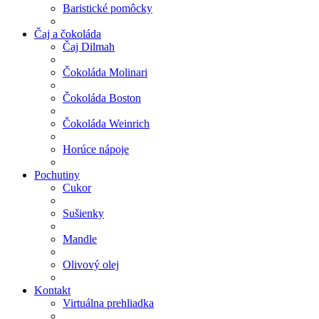
Baristické pomôcky
Čaj a čokoláda
Čaj Dilmah
Čokoláda Molinari
Čokoláda Boston
Čokoláda Weinrich
Horúce nápoje
Pochutiny
Cukor
Sušienky
Mandle
Olivový olej
Kontakt
Virtuálna prehliadka