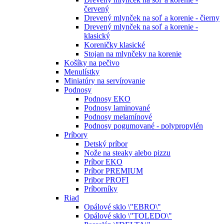
červený
Drevený mlynček na soľ a korenie - čierny
Drevený mlynček na soľ a korenie -
klasický
Koreničky klasické
Stojan na mlynčeky na korenie
Košíky na pečivo
Menulístky
Miniatúry na servírovanie
Podnosy
Podnosy EKO
Podnosy laminované
Podnosy melamínové
Podnosy pogumované - polypropylén
Príbory
Detský príbor
Nože na steaky alebo pizzu
Príbor EKO
Príbor PREMIUM
Pribor PROFI
Príborníky
Riad
Opálové sklo \"EBRO\"
Opálové sklo \"TOLEDO\"