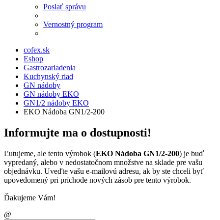
Poslať správu
Vernostný program
cofex.sk
Eshop
Gastrozariadenia
Kuchynský riad
GN nádoby
GN nádoby EKO
GN1/2 nádoby EKO
EKO Nádoba GN1/2-200
Informujte ma o dostupnosti!
Ľutujeme, ale tento výrobok (
EKO Nádoba GN1/2-200
) je buď
vypredaný, alebo v nedostatočnom množstve na sklade pre vašu
objednávku. Uveďte vašu e-mailovú adresu, ak by ste chceli byť
upovedomený pri príchode nových zásob pre tento výrobok.
Ďakujeme Vám!
E-
@