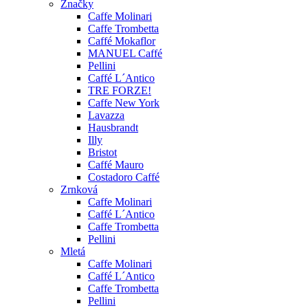
Značky
Caffe Molinari
Caffe Trombetta
Caffé Mokaflor
MANUEL Caffé
Pellini
Caffé L´Antico
TRE FORZE!
Caffe New York
Lavazza
Hausbrandt
Illy
Bristot
Caffé Mauro
Costadoro Caffé
Zrnková
Caffe Molinari
Caffé L´Antico
Caffe Trombetta
Pellini
Mletá
Caffe Molinari
Caffé L´Antico
Caffe Trombetta
Pellini