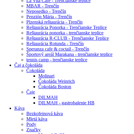
La Vita Café - Trenčianske teplice
MBAR - Trenčín
Neposedko - Trenčín
Penzión Mária - Trenčín
Plzenská reštaurácia - Trenčín
Reštaurácia Ponorka - Trenčianske Teplice
Reštaurácia ponorka - trenčianske teplice
Reštaurácia R-CLUB - Trenčianske Teplice
Reštaurácia Rotunda - Trenčín
Speranza cafe & coctail - Trenčín
Športový areál Marakana - trenčianske teplice
tennis camp - trenčianske teplice
Čaj a čokoláda
Čokoláda
Molinari
Čokoláda Weinrich
Čokoláda Boston
Čaje
DILMAH
DILMAH - gastrobalenie HB
Káva
Bezkofeinová káva
Mletá káva
Pody
Značky