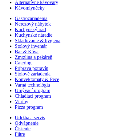
Alternatívne kávovary
Kávomlynčeky
Gastrozariadenia
Nerezový nábytok
Kuchynský riad
Kuchynské náradie
Skladovanie & hygiena
Stolový inventár
Bar & Káva
Zmrzlina a pekáreň
Catering
Príprava potravín
Stolové zariadenia
Konvektomaty & Pece
Varná technológia
Umývací program
Chladiaci program
Vitríny
Pizza program
Udržba a servis
Odvápnenie
Čistenie
Filtre