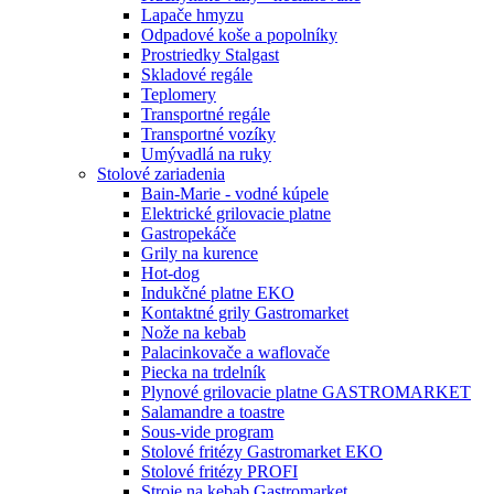
Lapače hmyzu
Odpadové koše a popolníky
Prostriedky Stalgast
Skladové regále
Teplomery
Transportné regále
Transportné vozíky
Umývadlá na ruky
Stolové zariadenia
Bain-Marie - vodné kúpele
Elektrické grilovacie platne
Gastropekáče
Grily na kurence
Hot-dog
Indukčné platne EKO
Kontaktné grily Gastromarket
Nože na kebab
Palacinkovače a waflovače
Piecka na trdelník
Plynové grilovacie platne GASTROMARKET
Salamandre a toastre
Sous-vide program
Stolové fritézy Gastromarket EKO
Stolové fritézy PROFI
Stroje na kebab Gastromarket