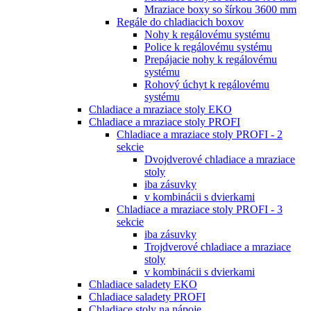
Mraziace boxy so šírkou 3600 mm
Regále do chladiacich boxov
Nohy k regálovému systému
Police k regálovému systému
Prepájacie nohy k regálovému
systému
Rohový úchyt k regálovému
systému
Chladiace a mraziace stoly EKO
Chladiace a mraziace stoly PROFI
Chladiace a mraziace stoly PROFI - 2
sekcie
Dvojdverové chladiace a mraziace
stoly
iba zásuvky
v kombinácii s dvierkami
Chladiace a mraziace stoly PROFI - 3
sekcie
iba zásuvky
Trojdverové chladiace a mraziace
stoly
v kombinácii s dvierkami
Chladiace saladety EKO
Chladiace saladety PROFI
Chladiace stoly na nápoje