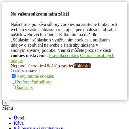
Na vašom súkromí nám záleží
Naša firma používa súbory cookies na zaistenie funkčnosti
webu a s vaším súhlasom o. i. aj na personalizáciu obsahu
našich webových stránok. Kliknutím na tlačidlo
„Súhlasím“ súhlasíte s využívaním cookies a predaním
údajov o správaní na webe a štatistiky uložene v
anonymizovanej podobe. Viac si môžete pozrieť v časti
cookies nastavenia
.
Pravidlá cookies
Ochrana osobných
údajov
Nepovoliť cookies
Uložiť a zavrieť
Súhlasím
Cookies nastavenia:
Nevyhnutné cookies
Preferenčné súbory
Štatistiky
Zavrieť
×
Menu
Úvod
Káva
Kávovary a kávomlynčeky