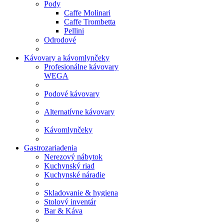
Pody
Caffe Molinari
Caffe Trombetta
Pellini
Odrodové
Kávovary a kávomlynčeky
Profesionálne kávovary
WEGA
Podové kávovary
Alternatívne kávovary
Kávomlynčeky
Gastrozariadenia
Nerezový nábytok
Kuchynský riad
Kuchynské náradie
Skladovanie & hygiena
Stolový inventár
Bar & Káva