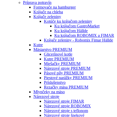
Príprava potravín
Formovače na hamburger
Krájače na chleba
Krájače zeleniny
Kotúče ku krájačom zeleniny
Ku krájačom GastroMarket
Ku krájačom Hällde
Ku krájačom ROBOMIX a FIMAR
Krájače zeleniny - Robomix Fimar Hällde
Kutre
Mäsiarstvo PREMIUM
Glicerínové kotle
Kutre PREMIUM
Miešačky PREMIUM
Nárezové stroje PREMIUM
Pásové píly PREMIUM
Piestové narážky PREMIUM
Príslušenstvo
Rezačky mäsa PREMIUM
Mlynčeky na mäso
Nárezové stroje
Nárezové stroje FIMAR
Nárezové stroje ROBOMIX
Nárezové stroje s teflonom
Nárezové stroje šnekové