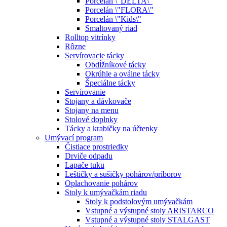
Porcelán \"DELTA\"
Porcelán \"FLORA\"
Porcelán \"Kids\"
Smaltovaný riad
Rolltop vitrínky
Rôzne
Servírovacie tácky
Obdĺžníkové tácky
Okrúhle a oválne tácky
Špeciálne tácky
Servírovanie
Stojany a dávkovače
Stojany na menu
Stolové doplnky
Tácky a krabičky na účtenky
Umývací program
Čistiace prostriedky
Drviče odpadu
Lapače tuku
Leštičky a sušičky pohárov/príborov
Oplachovanie pohárov
Stoly k umývačkám riadu
Stoly k podstolovým umývačkám
Vstupné a výstupné stoly ARISTARCO
Vstupné a výstupné stoly STALGAST