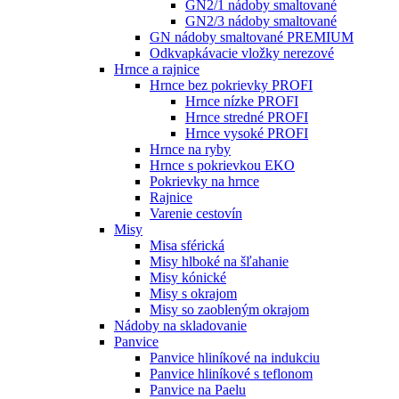
GN2/1 nádoby smaltované
GN2/3 nádoby smaltované
GN nádoby smaltované PREMIUM
Odkvapkávacie vložky nerezové
Hrnce a rajnice
Hrnce bez pokrievky PROFI
Hrnce nízke PROFI
Hrnce stredné PROFI
Hrnce vysoké PROFI
Hrnce na ryby
Hrnce s pokrievkou EKO
Pokrievky na hrnce
Rajnice
Varenie cestovín
Misy
Misa sférická
Misy hlboké na šľahanie
Misy kónické
Misy s okrajom
Misy so zaobleným okrajom
Nádoby na skladovanie
Panvice
Panvice hliníkové na indukciu
Panvice hliníkové s teflonom
Panvice na Paelu