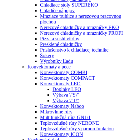
Chladiace stoly SUPEREKO
Chladiče nápojov
Mraziace truhlice s nerezovou pracovnou
plochou
Nerezové chladničky a mrazničky EKO
Nerezové chladničky a mrazničky PROFI
Pizza a sushi vitríny
Presklené chladničky
Príslušenstvo k chladiacej technike
Šokery
Výrobníky Ľadu
Konvektomaty a pece
Konvektomaty COMBI
Konvektomaty COMPACT
Konvektomaty LEO
Doplnky LEO
Výbava \"S\"
Výbava \"T\"
Konvektomaty Naboo
Mikrovlnné rúry
Multifunkčná rúra GN1/1
Teplovzdušné rúry NERONE
Teplovzdušné rúry s parnou funkciou
Konvektomaty ICON
Kuchynský riad