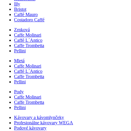
Illy
Bristot
Caffé Mauro
Costadoro Caffé
Zrnková
Caffe Molinari
Caffé L´Antico
Caffe Trombetta
Pellini
Mletá
Caffe Molinari
Caffé L´Antico
Caffe Trombetta
Pellini
Pody
Caffe Molinari
Caffe Trombetta
Pellini
Kávovary a kávomlynčeky
Profesionálne kávovary WEGA
Podové kávovary