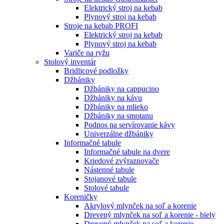
Elektrický stroj na kebab
Plynový stroj na kebab
Stroje na kebab PROFI
Elektrický stroj na kebab
Plynový stroj na kebab
Variče na ryžu
Stolový inventár
Bridlicové podložky
Džbániky
Džbániky na cappucino
Džbániky na kávu
Džbániky na mlieko
Džbániky na smotanu
Podnos na servírovanie kávy
Univerzálne džbániky
Informačné tabule
Informačné tabule na dvere
Kriedové zvýraznovače
Nástenné tabule
Stojanové tabule
Stolové tabule
Koreničky
Akrylový mlynček na soľ a korenie
Drevený mlynček na soľ a korenie - biely
Drevený mlynček na soľ a korenie -