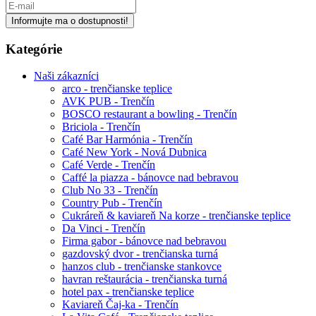
mail
Informujte ma o dostupnosti!
Kategórie
Naši zákazníci
arco - trenčianske teplice
AVK PUB - Trenčín
BOSCO restaurant a bowling - Trenčín
Briciola - Trenčín
Café Bar Harmónia - Trenčín
Café New York - Nová Dubnica
Café Verde - Trenčín
Caffé la piazza - bánovce nad bebravou
Club No 33 - Trenčín
Country Pub - Trenčín
Cukráreň & kaviareň Na korze - trenčianske teplice
Da Vinci - Trenčín
Firma gabor - bánovce nad bebravou
gazdovský dvor - trenčianska turná
hanzos club - trenčianske stankovce
havran reštaurácia - trenčianska turná
hotel pax - trenčianske teplice
Kaviareň Čaj-ka - Trenčín