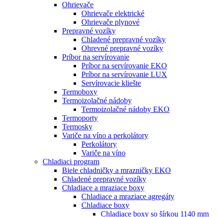
Ohrievače
Ohrievače elektrické
Ohrievače plynové
Prepravné vozíky
Chladené prepravné vozíky
Ohrevné prepravné vozíky
Príbor na servírovanie
Príbor na servírovanie EKO
Príbor na servírovanie LUX
Servírovacie kliešte
Termoboxy
Termoizolačné nádoby
Termoizolačné nádoby EKO
Termoporty
Termosky
Variče na víno a perkolátory
Perkolátory
Variče na víno
Chladiaci program
Biele chladničky a mrazničky EKO
Chladené prepravné vozíky
Chladiace a mraziace boxy
Chladiace a mraziace agregáty
Chladiace boxy
Chladiace boxy so šírkou 1140 mm