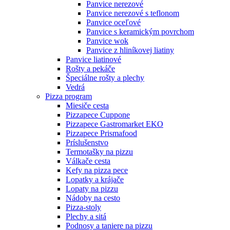
Panvice nerezové
Panvice nerezové s teflonom
Panvice oceľové
Panvice s keramickým povrchom
Panvice wok
Panvice z hliníkovej liatiny
Panvice liatinové
Rošty a pekáče
Špeciálne rošty a plechy
Vedrá
Pizza program
Miesiče cesta
Pizzapece Cuppone
Pizzapece Gastromarket EKO
Pizzapece Prismafood
Príslušenstvo
Termotašky na pizzu
Válkače cesta
Kefy na pizza pece
Lopatky a krájače
Lopaty na pizzu
Nádoby na cesto
Pizza-stoly
Plechy a sitá
Podnosy a taniere na pizzu