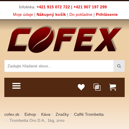
Infolinka:
+421 915 072 722
|
+421 907 197 299
Moje údaje
|
Nákupný košík
|
Do pokladne
|
Prihlásenie
TOGGLE MENU
cofex.sk
Eshop
Káva
Značky
Caffé Trombetta
Trombetta Oro D.A., 1kg, zrno