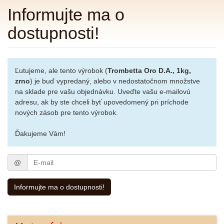
Informujte ma o
dostupnosti!
Ľutujeme, ale tento výrobok (
Trombetta Oro D.A., 1kg,
zrno
) je buď vypredaný, alebo v nedostatočnom množstve
na sklade pre vašu objednávku. Uveďte vašu e-mailovú
adresu, ak by ste chceli byť upovedomený pri príchode
nových zásob pre tento výrobok.
Ďakujeme Vám!
E-
@
mail
Informujte ma o dostupnosti!