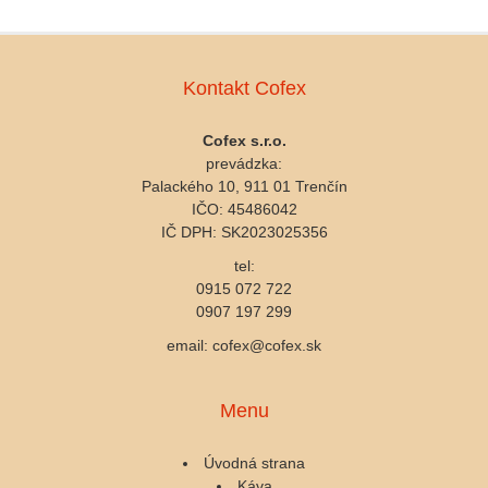
Kontakt Cofex
Cofex s.r.o.
prevádzka:
Palackého 10, 911 01 Trenčín
IČO: 45486042
IČ DPH: SK2023025356
tel:
0915 072 722
0907 197 299
email: cofex@cofex.sk
Menu
Úvodná strana
Káva