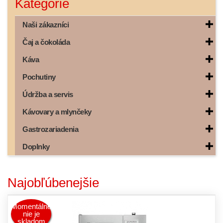
Kategórie
Naši zákazníci
Čaj a čokoláda
Káva
Pochutiny
Údržba a servis
Kávovary a mlynčeky
Gastrozariadenia
Doplnky
Najobľúbenejšie
Momentálne
nie je
skladom